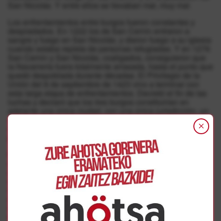
San Nicolás. Y entre ellos se llevaban mal, muy mal.
Los enfrentamientos entre burgos fueron constantes y
despiadados. En 1222 los de San Cernin entraron a
sangre y fuego en San Nicolás, y dieron fuego a su iglesia
cuando estaba repleta de personas refugiadas. Y en 1276
San Cernin y San Nicolás, coaligados, consiguieron que
la Navarrería fuera totalmente arrasada, hasta el punto que
quedó despoblada durante décadas. El Privilegio de la
Unión del 8 de septiembre de 1423 vino a terminar con
esta larga etapa de enfrentamientos. Decretó el fin de las
luchas y declaró que los tres burgos constituirían en
adelante una única ciudad, con una única jurisdicción, un
ayuntamiento, un alcalde, un escudo y unas únicas
ordenanzas. Una vez más, al enfrentamiento le siguió el
pacto, el mestizaje y la convivencia.
Evidentemente, las desavenencias que formaron parte
consustancial de la Pamplona de los siglos XII al XIV
continuarían produciéndose, bajo otras formas, en los
siglos siguientes. Es algo innegable. Pero lo que hizo
avanzar a Iruñea, y conformó su personalidad a través de
generaciones sucesivas, no fueron los enfrentamientos
entre pamploneses sino los esfuerzos por convivir. Dicho
de otra manera, lo que dio a Pamplona su carácter no