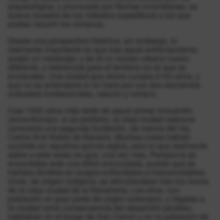
arqueológica, y provocado por flechas incendiarias, es
buena muestra de los métodos expeditivos a los que
podían recurrir los romanos.
Desde una perspectiva histórica, sin embargo, lo
realmente importante es que tras aquel enfrentamiento
surgió un mestizaje, y de él un núcleo urbano nuevo,
diferente, y referencial para el territorio en el que se
enclavaba. Una ciudad que ahora cumple 2100 años, y
que no se entendería si no fuera por sus dos elementos
culturales fundacionales, vascón y romano.
Casi 1500 años más tarde de aquel primer encuentro
(encontronazo, si se prefiere), la vieja ciudad vascona
conocería una segunda fundación, de manos del rey
Carlos III el Noble de Navarra. Muchas cosas habían
ocurrido en aquellos quince siglos, pero lo que realmente
atañe a este relato es que, una vez más, Pamplona se
encontraba ante una difícil encrucijada, puesto que se
hallaba dividida en burgos enfrentados e irreconciliables.
Unos, de origen indígena, se atrincheraban tras los muros
de la vieja ciudad de la Navarrería, Los otros, con
población en gran parte de origen extranjero, y llegada a
la ciudad como consecuencia del desarrollo jacobeo,
habitaban en el burgo de San Cernin y en la población de