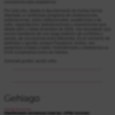
conocernos para aceptarnos.
Por todo ello, desde el Ayuntamiento de Iruñea hemos
diseñado un ambicioso programa de celebraciones,
publicaciones, actos institucionales, académicos y de
calle, espectáculos, teatralizaciones y exposiciones que,
desde abril y hasta diciembre de 2025, nos recordarán que
somos herederos de una larga tradición de conflictos y
pactos, de convivencia entre diferentes. Es el momento de
participar y aportar, porque Pamplona, Iruñea, nos
pertenece a todas y todos. Disfrutémosla y celebremos su
2100 cumpleaños como se merece.
Zorionak guztioi, aunitz urtez.
Gehiago
Herriak eta auzoak
Manifestazio jendetsua Lizarran, UPNk txosnen