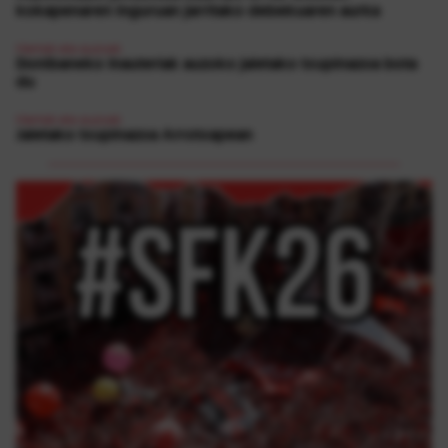
kokapenaren inguruan jarritako debekuaren aurka
Herriak eta auzoak
Donibaneko Inauteriak auzoko jaietako txupinazoa bota
du
Herriak eta auzoak
Jaietako txupinazoa Arrotxapean