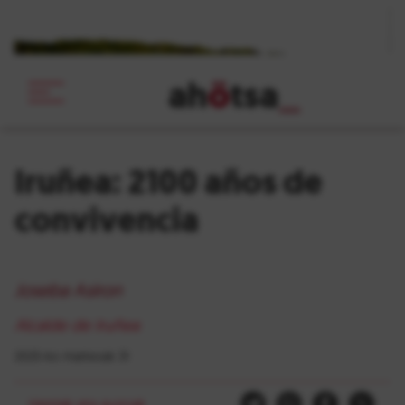
ah
ö
tsa
_
Iruñea: 2100 años de
convivencia
Joseba Asiron
Alcalde de Iruñea
2025-ko martxoak 31
Herriak eta auzoak