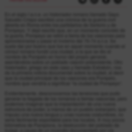
En el siglo I a.n.e. un historiador romano llamado Gayo
Salustio Crispo escribió una crónica de la guerra civil
abierta en Roma entre los partidarios de Sertorio y de
Pompeyo. Y dejó escrito que, en un momento concreto de
la guerra, Pompeyo se retiró a tierra de los vascones para
aprovisionarse y pasar el invierno del 75-74 a.n.e. Se
suele dar por bueno que fue en aquel momento cuando el
cónsul romano fundó una ciudad, a la que se dio el
nombre de Pompelo en honor del propio general,
asentándola sobre un poblado vascón preexistente. Otro
historiador, griego en este caso y llamado Estrabón, nos
da la primera noticia documental sobre la ciudad, al decir
que la ciudad principal de los vascones era Pompelo,
nombre que vendría a significar “la ciudad de Pompeyo”.
Evidentemente, desconocemos las tensiones que pudo
generar la llegada de los romanos a tierras vasconas, pero
podemos imaginar que la implantación de una nueva
estructura de poder, a manos de un pueblo extranjero, que
impuso una nueva lengua y unas nuevas costumbres, no
sería fácilmente soportable para los locales. A muy pocos
kilómetros de Pamplona, la destrucción del poblado de
Irulegi, a causa de un incendio documentado por vía