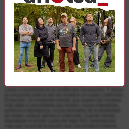
fueron las guerras entre burgos de 1222 y 1276, sino el
pacto, el Privilegio de la Unión de 1423. Un edicto
promulgado por un rey, Carlos III el Noble, de cuya muerte
se cumplirán 600 años el 8 de septiembre de 2025, este
mismo año.
Hoy en día no podemos sino considerar que, dentro del
complejo ADN que corre por la sangre de esta vieja y
castigada ciudad, hay elementos vascones y romanos,
visigodos, musulmanes y cristianos, beaumonteses y
agramonteses. Todos son ya nuestros, todos nos
pertenecen, y asumirlos como propios forma parte
consustancial de la naturaleza de Iruñea, de su historia
milenaria.
La Pamplona encerrada, amurallada, tuvo que acometer
hasta tres Ensanches a lo largo del siglo XX, para poder
crecer y convertirse en la ciudad que conocemos. Y ahora
se encuentra ante el reto de construir un cuarto y definitivo
Ensanche. Un ensanche mental, que supere las murallas
más altas e inaccesibles que existen, muros intangibles,
políticos e ideológicos, muros derivados de la diversidad
de origen, cultura, género o creencias. Cuando hemos
traspasado el primer cuarto del siglo XXI, necesitamos
más que nunca de la lección que nos brinda la Historia,