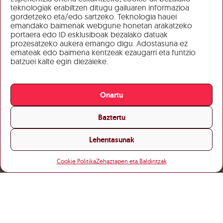
teknologiak erabiltzen ditugu gailuaren informazioa
gordetzeko eta/edo sartzeko. Teknologia hauei
emandako baimenak webgune honetan arakatzeko
portaera edo ID esklusiboak bezalako datuak
prozesatzeko aukera emango digu. Adostasuna ez
emateak edo baimena kentzeak ezaugarri eta funtzio
batzuei kalte egin diezaieke.
Onartu
Baztertu
Lehentasunak
Cookie Politika
Zehaztapen eta Baldintzak