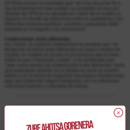
EH Bildu Iruñea ha señalado que "es hora de poner fin a
las exclusiones en esta ciudad. La sociedad va muy por
delante de UPN en su apuesta por hacer de la ciudad un
espacio en donde las relaciones entre la ciudadanía y los
diferentes sectores políticos, sociales y populares estén
basados en el respeto y la convivencia".
Colaboración entre diferentes
Así mismo, la coalición soberanista ha añadido que "es
tiempo de construir entre diferentes un nuevo modelo de
ciudad, un modelo en donde la convivencia sea la base
sobre la que ir haciendo ciudad", y ha remarcado que
"este nuevo tiempo de colaboración entre diferentes" tiene
que plasmarse también en el debate en torno al modelo
festivo y en la forma de organizar los propios Sanfermines,
algo que pretenden seguir trabajando con los diferentes
colectivos festivos y culturales de Iruñea.
Gehiago