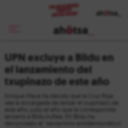
ah
ö
tsa
_
UPN excluye a Bildu en
el lanzamiento del
txupinazo de este año
Enrique Maya ha decido que la Cruz Roja
sea la encargada de lanzar el txupinazo de
este año, justo el año que le correspondía
lanzarlo a Bildu Iruñea. EH Bildu ha
denunciado el "sectarismo antidemocrático"