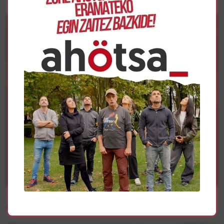
1
herriak
‘Una historia de comunicación, pasión y lucha’ Eguzki
Irratiaren 40 urteak jasotzen dituen dokumentala