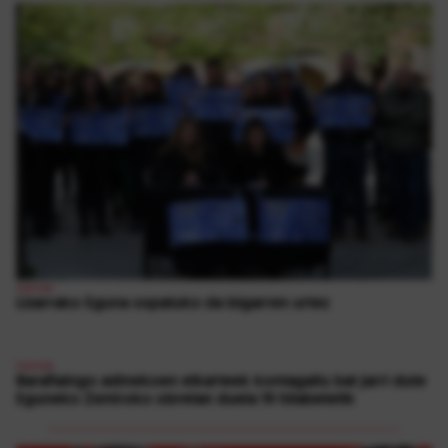
1
herriak
Lizarrako Eguna ospatuko da bigarren urtez
herriak
Barañaingo adinekoen elkarteek kontagailu bat jarri dute
Eguneko Zentroko obretan duela 19 hilabetetik