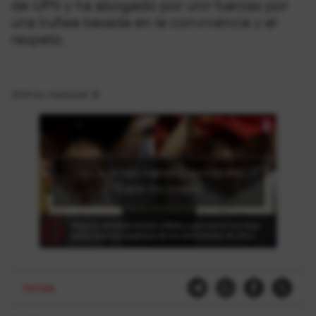
de UPN y ha abogado por unir fuerzas por
una Iruñea basada en la convivencia y el
respeto.
2014-ko martxoak 18
Click to accept marketing cookies and
enable this content
herriak