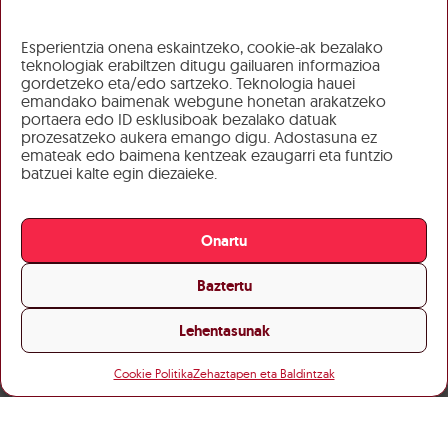
Esperientzia onena eskaintzeko, cookie-ak bezalako
teknologiak erabiltzen ditugu gailuaren informazioa
gordetzeko eta/edo sartzeko. Teknologia hauei
emandako baimenak webgune honetan arakatzeko
portaera edo ID esklusiboak bezalako datuak
prozesatzeko aukera emango digu. Adostasuna ez
emateak edo baimena kentzeak ezaugarri eta funtzio
batzuei kalte egin diezaieke.
Onartu
Baztertu
Lehentasunak
Cookie Politika
Zehaztapen eta Baldintzak