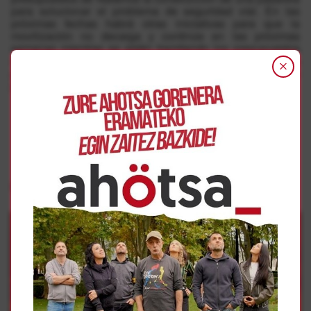
para solucionar el problema de seguridad víal. En las
próximas fechas habrá otras iniciativas para que la
movilización no decaiga y continúe en las próximas
semanas mientras se están tramitando los presupuestos
de Nafarroa para el año 2019 y “que todos los grupos
parlamentarios cumplan con lo que nos prometieron en
junio”.
Gehiago