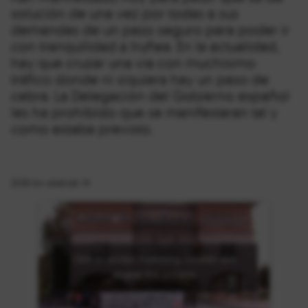
solución de una vez por todas a sus
demandas de un paso seguro para poder ir
con tranquilidad a Iruñea. En la actualidad,
hay que cruzar una vía con muchísimo
tráfico donde ni siquiera hay un paso de
cebra. La Delegación del Gobierno español
les ha prohibido que se manifestaran tal y
como estaba previsto.
2018-ko azaroak 14
Click to accept marketing cookies and
enable this content