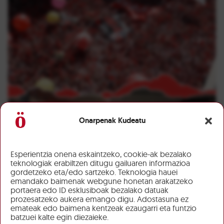
Onarpenak Kudeatu
Esperientzia onena eskaintzeko, cookie-ak bezalako
teknologiak erabiltzen ditugu gailuaren informazioa
gordetzeko eta/edo sartzeko. Teknologia hauei
emandako baimenak webgune honetan arakatzeko
portaera edo ID esklusiboak bezalako datuak
prozesatzeko aukera emango digu. Adostasuna ez
emateak edo baimena kentzeak ezaugarri eta funtzio
batzuei kalte egin diezaieke.