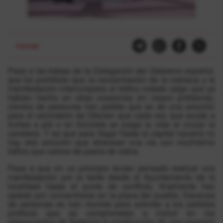
herriak
Pese a las trabas de la Delegación del Gobierno español,
que ha prohibido que la concentración de la mañana y la
manifestación interrumpiera el tráfico rodado (algo que ya
habían hecho en otras ocasiones sin mayor problema),
cientos de personas han pedido que se de una solución
para el vecindario de Orkoien que cada vez que acude a
Iruñea a pié o en bicicleta se juega la vida al cruzar la
carretera. Y es que para llegar hasta la capital navarra no
hay otra solución que atravesar una vía con muchísimo
tráfico que carece de pasos de cebra.
Pese a que en un principio tenían pensado realizar una
manifestación por la tarde desde el Ayuntamiento de la
localidad hasta el punto de conflicto, finalmente han
optado por concentrarse en la plaza del pueblo. Decenas
de personas se han reunido para solicitar a los partidos
políticos que se comprometan a incluir en los
presupuestos de Nafarroa la construcción de una pasarela