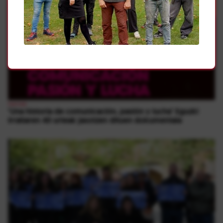
1
herriak
‘Una historia de comunicación, pasión y lucha’ Eguzki
Irratiaren 40 urteak jasotzen dituen dokumentala