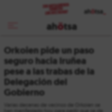
ah
ö
tsa
_
Orkoien pide un paso
seguro hacia Iruñea
pese a las trabas de la
Delegación del
Gobierno
Varias decenas de vecinos de Orkoien se
han manifestado hoy para pedir que se de