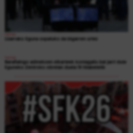
1
herriak
Lizarrako Eguna ospatuko da bigarren urtez
herriak
Barañaingo adinekoen elkarteek kontagailu bat jarri dute
Eguneko Zentroko obretan duela 19 hilabetetik