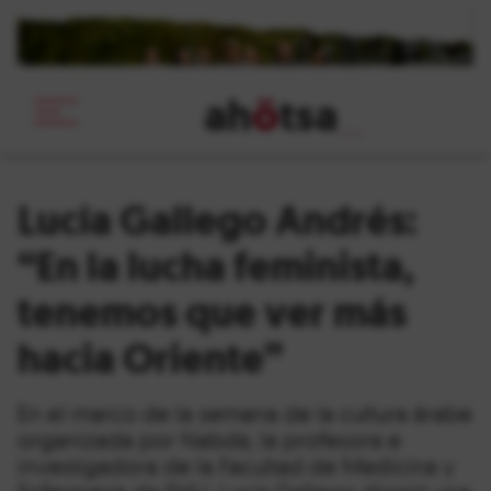
ah
ö
tsa
_
Lucía Gallego Andrés:
“En la lucha feminista,
tenemos que ver más
hacia Oriente”
En el marco de la semana de la cultura árabe
organizada por Nabda, la profesora e
investigadora de la Facultad de Medicina y