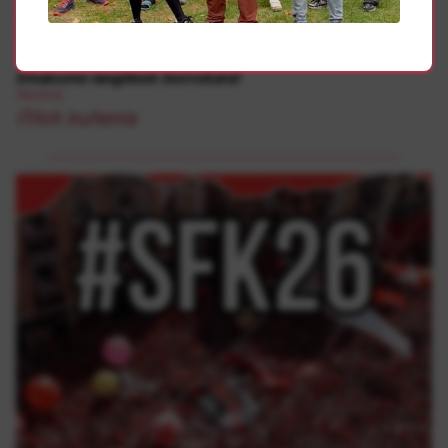
Abortoa
SASOIA
Emakume langileok borrokara!
Abortoa
ITAIA Iruñerria