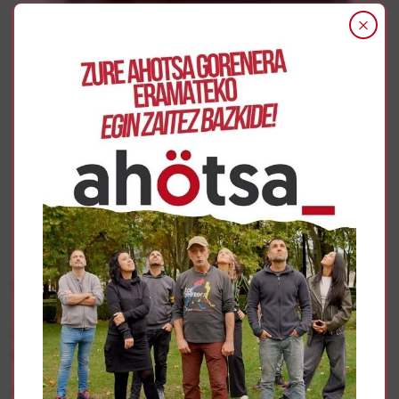
Abortoa
Gehiago
Abortoa
“Gure bizitzekin negoziorik ez!” lelopean bete dira
Iruñeko kaleak
8 de marzo, Día Internacional de la Mujer