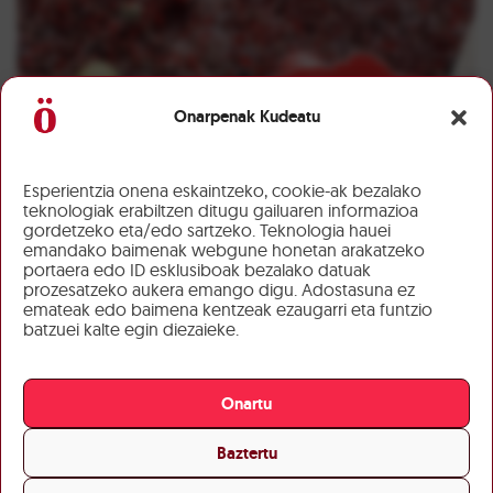
Onarpenak Kudeatu
Esperientzia onena eskaintzeko, cookie-ak bezalako
teknologiak erabiltzen ditugu gailuaren informazioa
gordetzeko eta/edo sartzeko. Teknologia hauei
emandako baimenak webgune honetan arakatzeko
portaera edo ID esklusiboak bezalako datuak
prozesatzeko aukera emango digu. Adostasuna ez
emateak edo baimena kentzeak ezaugarri eta funtzio
batzuei kalte egin diezaieke.
Onartu
Baztertu