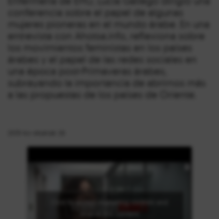
Enfermería de EHU, Lucía Gallego dirigió una
conferencia sobre el papel de algunas
mujeres pioneras en el mundo árabe. En una
entrevista con Ahotsa.info, reflexiona sobre
los movimientos feministas en los países
árabes y el papel de las redes sociales en
una época post-Primaveras árabes,
subrayando la importancia de abrirnos más
a las propuestas de los países de Oriente.
2019-ko ekainak 26
Click to accept marketing cookies and
enable this content