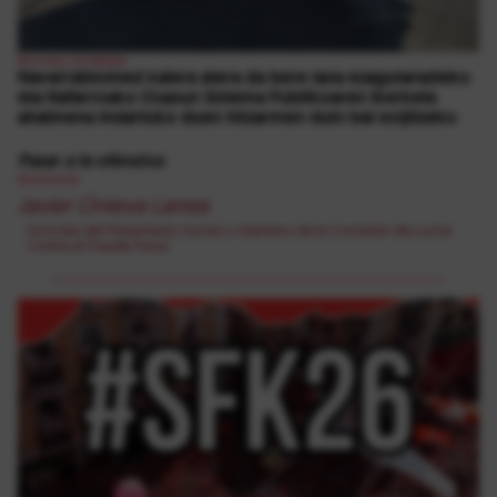
Borroka Sindikala
Navarrabiomed kalera atera da bere lana ezagutarazteko
eta Nafarroako Osasun Sistema Publikoaren ikerketa
ahalmena indartuko duen hitzarmen duin bat exijitzeko
Pasar a la ofensiva
Ekonomia
Javier Onieva Larrea
Activista del Parlamento Social y miembro de la Comisión de Lucha
Contra el Fraude Fiscal