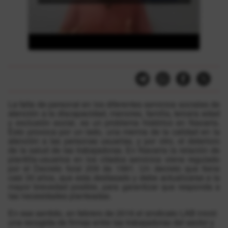
La falta de personal en los diferentes servicios sociales de
atención a la discapacidad, menores, familia, tercera edad
y exclusión social, es un problema histórico en Navarra.
Esto provoca por un lado, una merma de la calidad en la
atención a las personas usuarias, y por otro, el deterioro
de la salud de las trabajadoras. En Navarra la relación de
plantilla-usuarios en los citados servicios viene regulado
por el Decreto foral 209 de 1991. Un decreto que tiene
casi 30 años, que esta desfasado y debe actualizarse a la
mayor brevedad posible, para garantizar que responda a
las necesidades planteadas.
En ese sentido, en febrero de 2016 el sindicato LAB inició
una recogida de firmas entre las trabajadoras del sector y