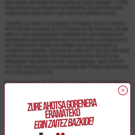
tras varias semanas de campaña se logró recoger 11.258.
Esas firmas se entregaron al Gobierno de Navarra para
exigirle que adecuara el decreto a la realidad actual.
También se realizo una sesión de trabajo de la Comisión
de Políticas Sociales en el Parlamento de Navarra, donde
todo el arco parlamentario respaldó las reivindicaciones
planteadas, plasmándose esa voluntad en una resolución
del Parlamento donde se instaba, por unanimidad, a
modificar el decreto. Durante el cuso 2017-2018 LAB llevó
a cabo una campaña de empoderamiento de los y las
delegadas de prevención en las empresas, que culminó
con una movilización a las puertas del Palacio de Navarra
el 14 de junio de 2018.
El Departamento de Derechos Sociales que dirige Miguel
Laparra se comprometió a la creación de una comisión
participativa donde todos los agentes que así quisieran
pudieran aportar en positivo para modificar ese decreto
foral. Por desgracia, a día de hoy esa comisión todavía no
ha visto la luz; seguimos esperando a que se publique ese
decreto y/o a que nos den la opción de poder hacer
aportaciones al respecto. Por lo tanto, exigimos al nuevo
Gobierno de Navarra que acometa cuanto antes esta
necesaria modificación y que para ello cuente con la