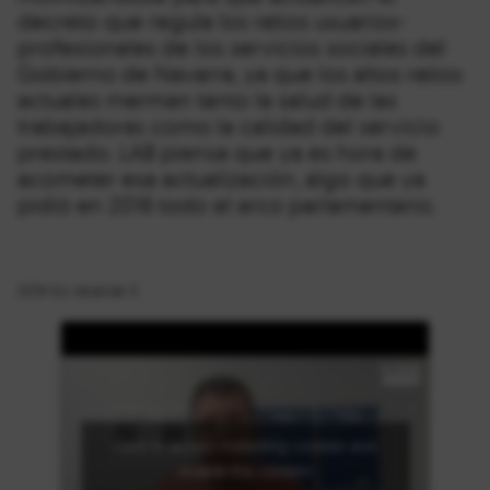
decreto que regula los ratios usuarios-
profesionales de los servicios sociales del
Gobierno de Navarra, ya que los altos ratios
actuales merman tanto la salud de las
trabajadoras como la calidad del servicio
prestado. LAB piensa que ya es hora de
acometer esa actualización, algo que ya
pidió en 2016 todo el arco parlamentario.
2019-ko ekainak 5
Click to accept marketing cookies and
enable this content