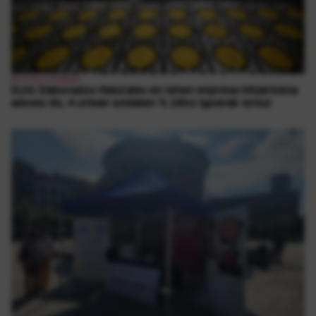
Borroka Sindikala
ELAk Elaborados Naturales-en lehen enpresa-hitzarmena
adostu du, 4 urtean soldaten % 26ko igoerak lortuz