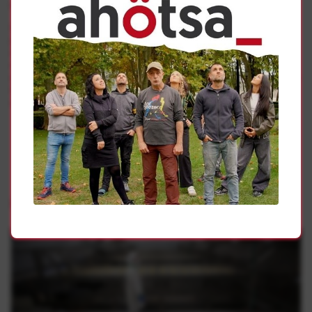
participación de los diferentes agentes sociales.
LAB seguirá trabajando, movilizándose y reivindicando
para que se aumenten las plantillas y los tiempos de
dedicación en los servicios sociales. Es hora de que la
relación usuarias-profesionales sea regulada de manera
digna, para que no siga suponiendo un empeoramiento de
la salud de las trabajadoras y de la calidad de los
servicios.
Gehiago