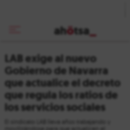
ah
ö
tsa
_
LAB exige al nuevo
Gobierno de Navarra
que actualice el decreto
que regula los ratios de
los servicios sociales
El sindicato LAB lleva años trabajando y
movilizándose para que actualicen el