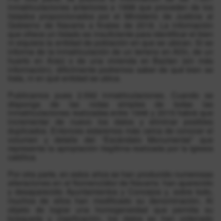
inmatriculaciones anteriores a 1998 que proceden de los
listados proporcionados por el Ministerio de Justicia al
Gobierno de Navarra a finales de 2018. La información
que ofrece un listado es insuficiente para identificar el bien
ni siquiera la entidad de población en que se ubican. Si se
informa de la inmatriculación de un terreno en Allín, de un
huerto en Araiz o de una vivienda en Baztan (sin más
información), difícilmente podremos saber de qué bien se
trata, ni en qué entidad se ubica.
Publicamos pues 2.592 inmatriculaciones. Cuando se
disponga de las notas simples de todas las
inmatriculaciones realizadas entre 1946 y 2015 habrá que
incrementar de nuevo los datos y eliminar posibles
duplicados. Entonces estaremos más cerca de conocer el
volumen y detalle del “Escándalo Monumental” que
representa la apropiación ilegítima realizada por la Iglesia
católica.
Por otra parte, en estos años se han producido numerosas
alteraciones en el Nomenclátor de Navarra: han aparecido
y desaparecido Ayuntamientos y Concejos y, sobre todo,
muchos de ellos han modificado su denominación. Al
objeto de lograr una homogeneidad que permita su
búsqueda y clasificación, los datos se han ordenado