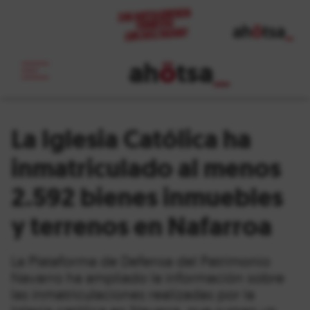
ah
ö
tsa
_
La Iglesia Católica ha
inmatriculado al menos
2.592 bienes inmuebles
y terrenos en Nafarroa
La Plataforma de Defensa del Patrimonio
Navarro ha ampliado la información sobre
las inmatriculaciones realizadas por la