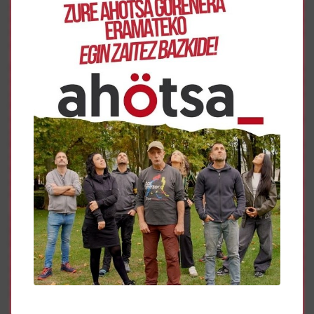
religioso de esos bienes el que justifica la propiedad
eclesial de los mismos no solo es falso, sino que además
solo daría cobertura a poco más de un tercio de los bienes
apropiados.
Este avance en el conocimiento de las inmatriculaciones
realizadas en Navarra por la Iglesia católica culminará
cuando se ejecute la Resolución del Parlamento de
Navarra de 7 de marzo de 019 y podamos conocer:
a) Las notas simples de todas las inmatriculaciones
anteriores al año 1998.
b) Las notas simples de todas las inmatriculaciones
realizadas por los Registros de la Propiedad números 3 y
8 de Pamplona entre 1998 y 2008.
c) Las notas simples de todas las inmatriculaciones
realizadas en Navarra entre los años 2008 y 2015.
La mayoría de las inmatriculaciones afectan a más de un
bien; por ello, si se quiere precisar la información sobre
bienes inmatriculados, una vez que se disponga de las
notas simples, habría que desglosar los distintos bienes
que incorpora cada inmatriculación, tarea laboriosa si se
dispone de notas simples, pero imposible si se parte de
listados.