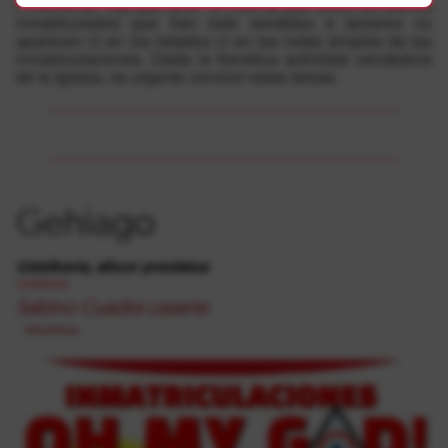
Finalmente, hay que tener en cuenta que todos los bienes
inmatriculados que han sido vendidos a terceros no
aparecen ni en los listados ni en las notas simples de las
inmatriculaciones. Dada la frenética actividad vendedora
de la Iglesia, es urgente concluir estas tareas.
Gehiago
Ustelkeria, altxor preziatua
ustelkeria
Sabino Cuadra Lasarte
Abokatua