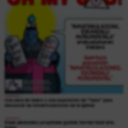
ustelkeria
Una obra de teatro y una exposición de “Tasio” para
denunciar las inmatriculaciones de la Iglesia
ustelkeria
Elizak jabetutako propietate guztiak herriari itzuli arte,
ikatza