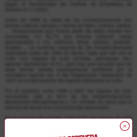
según el Nomenclátor del Instituto de Estadística de
Navarra al 1/1/2020.
Antes de 1998 la mitad de las inmatriculaciones son
bienes rústicos: campos y tierras de labor, huertos, pastos,
… Sospechamos que buena parte de estos bienes son
comunales. Un 43,7% son bienes urbanos: casas
(parroquiales o no), edificios, atrios, solares, jardines,
locales,… La inmensa mayoría de las inmatriculaciones
realizadas antes de 1998 no tienen nada que ver con el
culto. Los lugares de culto (ermitas, parroquias, etc.)
apenas representan el 5%, pero hay que recordar que en
esas fechas estaba expresamente prohibida por la
normativa vigente (art. 5 del Reglamento Hipotecario de
1947) la inmatriculación de lugares dedicados al culto.
Por el contrario, entre 1998 y 2007 los lugares de culto
concentran casi el 80% de las inmatriculaciones,
destacando 658 parroquias y 191 ermitas. Es obvio que la
reforma de Aznar tuvo una profunda repercusión.
En el conjunto del periodo 1946-2015, los lugares de culto
representan el 37,2% del total de las inmatriculaciones; el
62% de las realizadas nada tienen que ver con el culto. El
tramposo argumento episcopal según el que es el uso