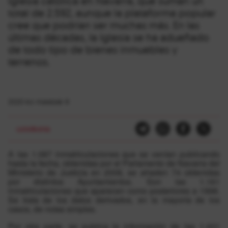
Iglesia católica en Navarra, que suman un
total de 2.592, aunque la plataforma popular
cree que podrían ser muchas más. En las
últimas décadas, la Iglesia se ha adueñado
de todo tipo de bienes inmuebles y
terrenos.
2020-ko maiatzak 8
ustelkeria
A las 1.087 inmatriculaciones que se venían publicando
hasta la fecha, obtenidas por el Parlamento de Navarra del
Ministerio de Justicia en 2008, se añaden 74 obtenidas
por distintos Ayuntamientos. Son las 1.161
inmatriculaciones que aparecen como posteriores a 1998.
Se trata de los datos derivados, en la mayoría de los
casos, de notas simples.
Por otra parte, se publica la información de las 1.431