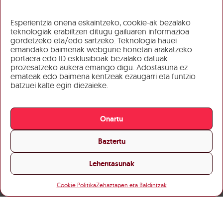
Esperientzia onena eskaintzeko, cookie-ak bezalako
teknologiak erabiltzen ditugu gailuaren informazioa
gordetzeko eta/edo sartzeko. Teknologia hauei
emandako baimenak webgune honetan arakatzeko
portaera edo ID esklusiboak bezalako datuak
prozesatzeko aukera emango digu. Adostasuna ez
emateak edo baimena kentzeak ezaugarri eta funtzio
batzuei kalte egin diezaieke.
Onartu
Baztertu
Lehentasunak
Cookie Politika
Zehaztapen eta Baldintzak