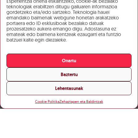
Esperientzia onena eskaintzeko, cookie-ak bezalako
teknologiak erabiltzen ditugu gailuaren informazioa
gordetzeko eta/edo sartzeko. Teknologia hauei
emandako baimenak webgune honetan arakatzeko
portaera edo ID esklusiboak bezalako datuak
prozesatzeko aukera emango digu. Adostasuna ez
emateak edo baimena kentzeak ezaugarri eta funtzio
batzuei kalte egin diezaieke.
Onartu
Baztertu
Lehentasunak
Cookie Politika
Zehaztapen eta Baldintzak