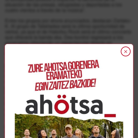
situación de las presas, refugiadas y deportadas a los
cuatro vientos a través de la música”.
Entre los grupos por ahora anunciados, destacan Zartako-
K. Al grupo de Tafalladea será la última oportunidad de
verlos, ya que el de Hatortxu Rock será el último concierto
que ofrecerá la banda ska. Des-kontrol regresará a los
escenarios ofreciendo un espectacular directo en
Atarrabia. Por su parte, el grupo de Països Catalans
Mafalda presentará el 5 de octubre su nuevo trabajo,
“Palabras forman caos”, después de haber roto todas las
previsiones y haber puesto en pie cada una de las plazas
de Euskal Herria con su anterior disco “La última vez que
te escucho”. Además, este será el concierto presentación
del disco en Euskal Herria. Kaleko Urdangak se subirán
por primera vez al escenario de Hatortxu Rock. Este año
han presentado los trabajos ‘Biolentzia 1984’ y ‘Kaleko
Urdangak & 4 anai’ y vienen creciendo y pegando fuerte.
Belako también estará por primera vez en el festival
solidario. El grupo post-punk de Mungia traerá sus
trabajos en euskara e inglés, con ‘Render Me Numb,
Trivial Violence’ publicado este año. Para completar este
primer anticipo, los venecianos de Talco también estarán
en Atarrabia. Con sus ritmos ska siempre han logrado
poner patas arriba Hatortxu Rock.