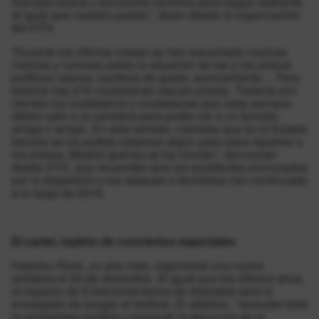
Siempre busca y encuentra caminos para seguir adelante,
al igual que nuestro pueblo”, dicen desde la organización
del HTX.
“Durante los últimos meses se han escuchado muchas
noticias y rumores sobre la situación de las y los presos
políticos vascos: cambios de grado, acercamiento… Pero
todavía hay 270 ciudadanas vascas presas. Todavía son
cientos los ciudadanos y ciudadanas que cada semana
deben salir a la carretera para poder ver a un familiar,
amiga o amigo. En este sentido, mientras que en el Estado
francés se ha podido observar algún paso para repatriar a
los presos, Madrid apenas se ha movido”, denuncian
desde HTX, que recuerdan que los accidentes provocados
por la dispersión y los ataques a familiares han continuado
a lo largo de 2018.
El cartel, repleto de conciertos especiales
Hatortxu Rock, un año más, organizará una noche
solidaria el 29 de diciembre. Al igual que los últimos años,
el espacio de Entrecementerios de Atarrabia será el
encargado de acoger el festival. El objetivo, “recaudar toda
la solidaridad posible y expandir la denuncia de la