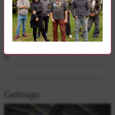
Pero el cartel completo se conocerá en las próximas
semanas. Por ahora, lo que ya se puede hacer es
comprar
las entradas
.
Y el viernes, Vendetta
Como ya anunciaran hace unos meses, la edición de
Hatortxu Rock 22 tendrá una previa con el último concierto
que ofrecerá Vendetta en la carpa de Atarrabia el viernes
28.
Gehiago