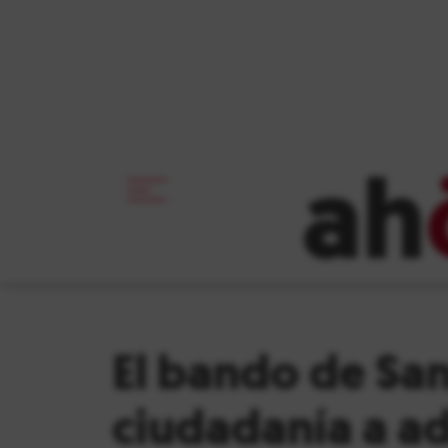
ah
El bando de San
ciudadanía a ad