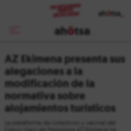
ah
ö
tsa
_
AZ Ekimena presenta sus
alegaciones a la
modificación de la
normativa sobre
alojamientos turísticos
La plataforma de colectivos y vecinal del
Casco Viejo de Pamplona AZ Ekimena ha