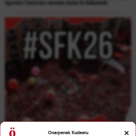
Eguneko Zentroko obretan duela 19 hilabetetik
Onarpenak Kudeatu