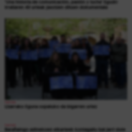
‘Una historia de comunicación, pasión y lucha’ Eguzki
Irratiaren 40 urteak jasotzen dituen dokumentala
1
herriak
Lizarrako Eguna ospatuko da bigarren urtez
herriak
Barañaingo adinekoen elkarteek kontagailu bat jarri dute