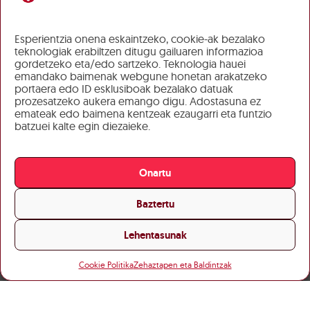
Esperientzia onena eskaintzeko, cookie-ak bezalako
teknologiak erabiltzen ditugu gailuaren informazioa
gordetzeko eta/edo sartzeko. Teknologia hauei
emandako baimenak webgune honetan arakatzeko
portaera edo ID esklusiboak bezalako datuak
prozesatzeko aukera emango digu. Adostasuna ez
emateak edo baimena kentzeak ezaugarri eta funtzio
batzuei kalte egin diezaieke.
Onartu
Baztertu
Lehentasunak
Cookie Politika
Zehaztapen eta Baldintzak