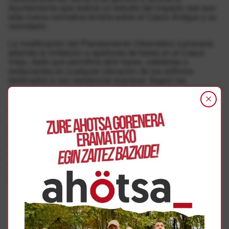
Ayuntamiento que realice un estudio del impacto real que
esta nueva normativa tendría sobre el Casco Antiguo y su
vecindario.
La modificación del Planeamiento Urbanístico vulneraría
además la limitación a aperturas de bares en el Casco
Viejo, dado que permitiría abrir bares, cafeterías o
restaurantes en cualquier ubicación de los edificios
destinados a uso residencial eventual. Según las
alegaciones presentadas por AZ Ekimena, esto afectaría a
los principios de igualdad y seguridad jurídica, ya que
permitiría a determinados establecimientos incumplir la
normativa vigente frente a la saturación hostelera. Para el
grupo vecinal, también la redacción confusa de los usos a
los que se pueden destinar los inmuebles es causa de
inseguridad jurídica: del texto se pueden derivar distintas
interpretaciones que no aseguran que el 75% de los
edificios y manzanas se destinen a vivienda, como sí
sucedía con el PEPRI de 2002, un criterio que AZ
Ekimena, en sus alegaciones, propone recuperar.