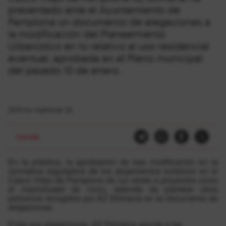
presentado ante el Ayuntamiento de
Pamplona un documento de alegaciones a
la modificación del Planeamiento
Urbanístico en lo relativo al uso residencial
eventual, aprobada en el Pleno municipal
del pasado 10 de enero .
2019-ko martxoak 26
herriak
En la práctica, la aprobación de esa modificación en la
normativa reguladora de los alojamientos turísticos en el
Casco Viejo de Pamplona da luz verde a proyectos como
el macrohostel de Unzu, además de plantear otros
perjuicios recogidos por AZ Ekimena en su documento de
alegaciones.
Entre sus alegaciones, AZ Ekimena apunta a las