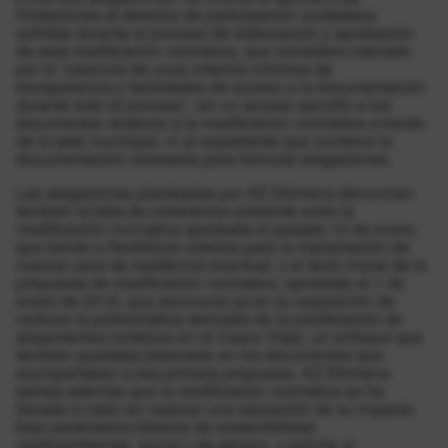
limitaciones al derecho de participación ciudadana
sufridas durante el proceso de elaboración y aprobación
de esta modificación normativa, que considera marcado
por la “carencia de unos criterios mínimos de
transparencia y facilidades de acceso a la documentación
durante todo el proceso”, sin un acceso sencillo a los
documentos relativos a la modificación normativa a través
de la web municipal, ni al expediente que contiene la
documentación necesaria para formular alegaciones.
Las alegaciones planteadas por AZ Ekimena denuncian
también la falta de coherencia existente entre la
modificación normativa aprobada el pasado 10 de enero,
que tiende a flexibilizar criterios para la implantación de
nuevos usos de residencia eventual, y el texto inicial de la
propuesta de modificación normativa, aprobado el 1 de
enero de 2018, que reconocía ya en su exposición de
motivos la problemática derivada de la proliferación de
alojamientos turísticos en el Casco Viejo, un enfoque que
también quedaba plasmado en los documentos que
acompañaban a esa primera propuesta. AZ Ekimena
señala además que la modificación normativa se ha
llevado a cabo sin realizar una valoración de su impacto
bajo parámetros básicos de sostenibilidad
medioambiental, social y de género, y solicita al