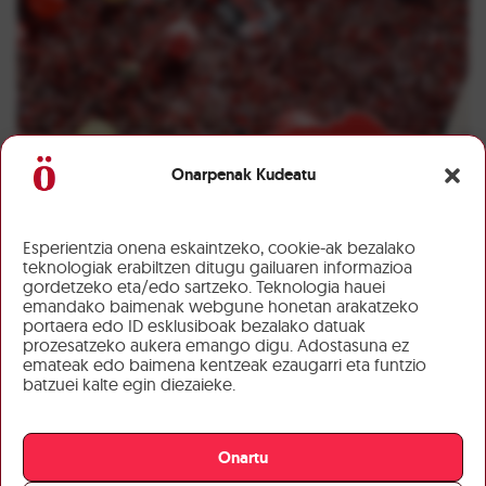
Onarpenak Kudeatu
Esperientzia onena eskaintzeko, cookie-ak bezalako
teknologiak erabiltzen ditugu gailuaren informazioa
gordetzeko eta/edo sartzeko. Teknologia hauei
emandako baimenak webgune honetan arakatzeko
portaera edo ID esklusiboak bezalako datuak
prozesatzeko aukera emango digu. Adostasuna ez
emateak edo baimena kentzeak ezaugarri eta funtzio
batzuei kalte egin diezaieke.
Onartu