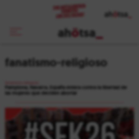
ah
ö
tsa
_
fanatismo-religioso
fanatismo-religioso
Pamplona, Navarra, España entera contra la libertad de
las mujeres que deciden abortar