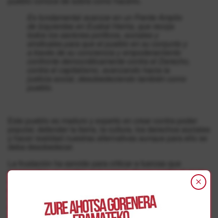
pueblo conoce de sobra como hacerlo.
Es fundamental avanzar en un Frente Amplio
de Izquierdas en Euskal Herria, que recoja
todos los sectores políticos, sociales y
sindicales para que el pueblo en su conjunto y
a través de su conciencia y empoderamiento
confronte democráticamente contra el Derecho,
contra el capitalismo, avanzando hacia la
justicia social, desobedeciendo también como
pueblo.
Este pueblo es maduro y experto en crear contra-poder
popular, defender la tierra, la cultura, los derechos sociales
y hacer realidad nuestras alternativas aunque para ello se
deba desobedecer.
La frustación ha servido para criticar a fuerzas que
representan un cambio real porque chocar contra el muro
de la imposibilidad crea muchísimas contradiciones. Pero
de ellas hay que hablar, y como hizo Mujica que puso en
valor el poder de la verdad revolucionaria, reconocer
nuestras imposibilidades. Va a ser fundamental decirle la
verdad y ser sinceros con nuestro pueblo aunque ello