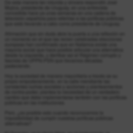
De esta manera tan rotunda y sincera respondió José
Mujica, presidente de Uruguay, en una entrevista
concedida hace ya unas semanas en una cadena de
televisión española para referirse a las políticas públicas
que está llevando a cabo como presidente de Uruguay.
Afirmación que sin duda abre la puerta a una reflexión en
un momento en el que las recien celebradas elecciones
europeas han confirmado que en Nafarroa existe una
mayoría social que hace posible articular una alternativa
desde la izquierda, y derribar así el Régimen corrupto y
fascista de UPPN-PSN que llevamos décadas
padeciendo.
Hoy la sociedad de manera mayoritaria a través se su
propio empoderamiento, en la calle mendiante las
constantes luchas sociales y acciones y planteamientos
de contra-poder, plantea la necesidad de un verdadero
cambio que debe implementarse también con las políticas
públicas en las instituciones.
Pero, ¿es posible esto cuando reconocemos la
imposibilidad de cumplir nuestras políticas públicas
alternativas?