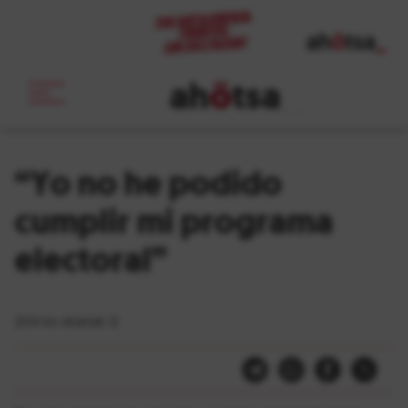
ah
ö
tsa
_
“Yo no he podido
cumplir mi programa
electoral”
2014-ko ekainak 12