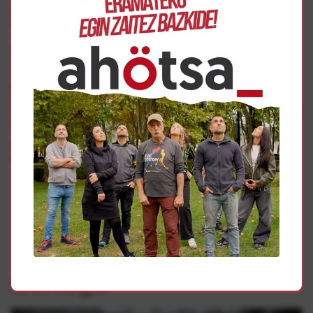
implique reconocer que el cambio en ocasiones es
imposible que avance.
Así, en mi opinión, es fundamental avanzar en un Frente
Amplio de Izquierdas en Euskal Herria, que recoja todos
los sectores políticos, sociales y sindicales para que el
pueblo en su conjunto y a través de su conciencia y
empoderamiento confronte democráticamente contra el
Derecho, contra el capitalismo, avanzando hacia la justicia
social, desobedeciendo también como pueblo.
La utopía es posible, porque que sea una realidad o no
está en las manos del pueblo.
Gehiago