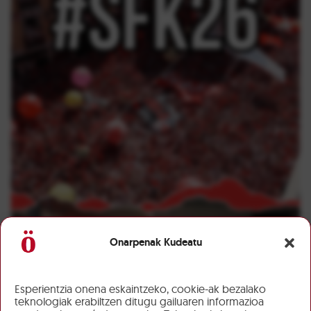
Onarpenak Kudeatu
Esperientzia onena eskaintzeko, cookie-ak bezalako
teknologiak erabiltzen ditugu gailuaren informazioa