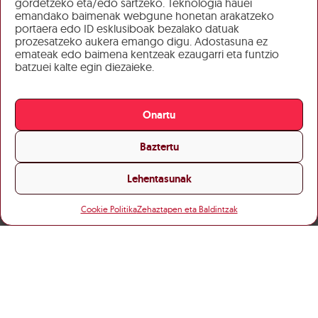
gordetzeko eta/edo sartzeko. Teknologia hauei
emandako baimenak webgune honetan arakatzeko
portaera edo ID esklusiboak bezalako datuak
prozesatzeko aukera emango digu. Adostasuna ez
emateak edo baimena kentzeak ezaugarri eta funtzio
batzuei kalte egin diezaieke.
Onartu
Baztertu
Lehentasunak
Cookie Politika
Zehaztapen eta Baldintzak