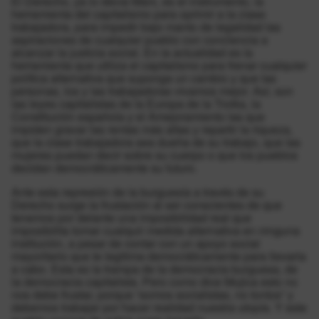
El Derecho, ya lo decía Marx, es el instrumento, la
herramienta del capitalismo para oprimir a la clase
trabajadora, para impedir bajo manto de legalidad las
aspiraciones de cualquier pueblo con conciencia a
alcanzar la justicia social. En la actualidad es la
herramienta que utiliza el capitalismo para frenar cualquier
política alternativa que suponga un cambio y que las
personas, los y las trabajadoras vivamos mejor. Así, son
las leyes capitalistas de la Europa de la Troika, la
Constitución española y el Amejoramiento las que
impiden gravar las rentas más altas y repartir la riqueza,
que la clase trabajadora sea dueña de su trabajo, que las
mujeres puedan decir sobre su cuerpo o que los pueblos
decidan democráticamente su futuro.
Ante esta represión de la burguesía a través de su
Derecho surge la frustación al ser conscientes de que
tenemos por delante una imposibilidad real que
imposibilita tomar cualquir medida alternativa en ninguna
institución, a pesar de contar con un apoyo social
mayoritario que te legitima democráticamente para llevarla
a cabo. Esta es la trampa de la democracia burguesa, de
la democracia capitalista. Pero como dice Mujica esto no
nos debe frustar, porque “somos socialistas, no tontos” y
debemos trabajar por hacer realidad nuestra utopía. Y este