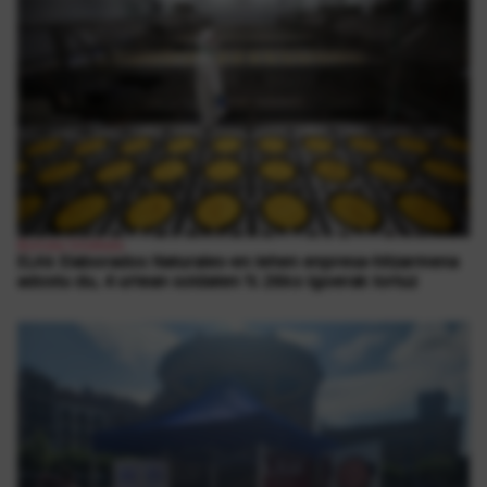
Borroka Sindikala
ELAk Elaborados Naturales-en lehen enpresa-hitzarmena
adostu du, 4 urtean soldaten % 26ko igoerak lortuz