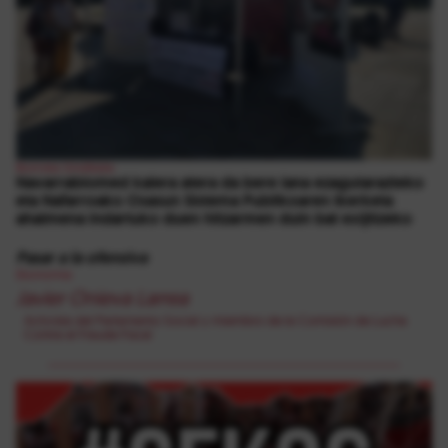
Borroka Sindikala
Navarrabiomed kalera atera da bere lana ezagutarazteko
eta Nafarroako Osasun Sistema Publikoaren ikerketa
ahalmena indartuko duen hitzarmen duin bat exijitzeko
Pasar a la ofensiva
Ekonomia
Javier Onieva Larrea
Activista del Parlamento Social y miembro de la Comisión de Lucha
Contra el Fraude Fiscal