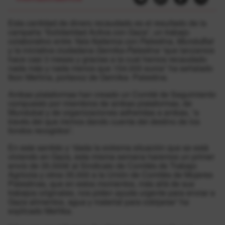
Esta cantidad de dinero recaudado es el resultado de la
campaña “Solidaridad Activa con Gaza”, un trabajo
colaborativo entre
Yala Nafarroa con Palestina
,
MunduBat
y la iniciativa ciudadana
Gernika-Palestina
“que lanzamos
hace casi 3 meses y gracias a la cual hemos recaudado
nada más y nada menos que 154.000 euros” ha señalado
Ibon Meñina, portavoz de Gernika- Palestina.
Ambas plataformas han creado un Comité de Seguimiento
compuesto por miembros de ambas plataformas, de
Mundubat y de organizaciones adheridas a ambas, “a
través del que iremos dando cuenta del destino de los
fondos recogidos”.
En este sentido y “dada la extrema situación que se está
viviendo en Gaza, esta misma semana haremos un primer
envío de 35.000€ al Sindicato de Comités de Trabajo
Agrícola y otros 35.000 a la Unión de Comités de Mujeres
Palestinas, que en estos momentos, más allá de sus
trabajos originales, nos piden ayuda urgente para enviar a
Gaza alimentos, agua y material para cobijarse” ha
explicado Meñika.