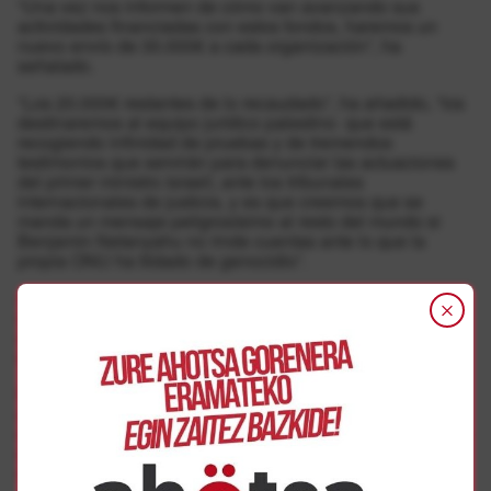
“Una vez nos informen de cómo van avanzando sus
actividades financiadas con estos fondos, haremos un
nuevo envío de 30.000€ a cada organización”, ha
señalado.
“Los 20.000€ restantes de lo recaudado”, ha añadido, “los
destinaremos al equipo jurídico palestino que está
recogiendo infinidad de pruebas y de tremendos
testimonios que servirán para denunciar las actuaciones
del primer ministro israelí, ante los tribunales
internacionales de justicia, y es que creemos que se
manda un mensaje peligrosísimo al resto del mundo si
Benjamin Netanyahu no rinde cuentas ante lo que la
propia ONU ha tildado de genocidio”.
Aunque, en principio, la campaña finaliza, las plataformas
mantendrán los números de cuenta activos “para quien
aún quiera colaborar y para algunos ayuntamientos que
sabemos que todavía van a realizar su aportación”.
Por su parte, desde la plataforma navarra Yala han
asegurado sentirse “abrumadas” por la respuesta de la
ciudadanía navarra. “Fruto de toda esta increíble marea de
solidaridad hemos recaudado 76.589 euros” ha
manifestado Ola Arafat.