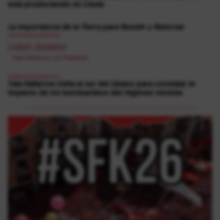
está produciendo en Ceuta
La importancia de la Tierra para Resistir y Retornar
Internazionalismoa
Lidón Soriano
Yala Nafarroa con Palestina
Internazionalismoa
Yala Nafarroa visita el sur del Líbano para constatar el
impacto de los bombardeos del régimen sionista