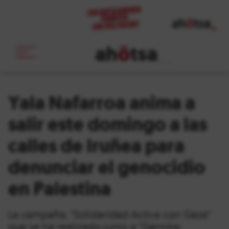
ah
ö
tsa
_
Yala Nafarroa anima a
salir este domingo a las
calles de Iruñea para
denunciar el genocidio
en Palestina
La campaña, “Solidaridad Activa con Gaza”
que se ha realizado junto a “Gernika-