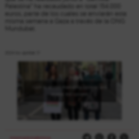
Palestina” ha recaudado en total 154.000
euros, parte de los cuales se enviarán esta
misma semana a Gaza a través de la ONG
Mundubat.
2024-ko apirilak 17
Click to accept marketing cookies and
enable this content
Internazionalismoa