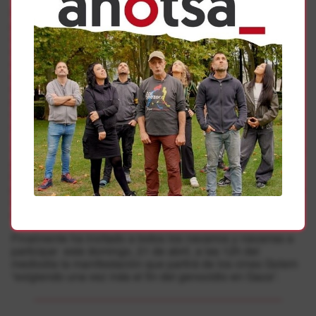
En este sentido ha querido agradecer “a los partidos
políticos de la plataforma que han contactado con
absolutamente todas las localidades navarras, es decir
con los 272 ayuntamientos, en busca de apoyos. También
a los sindicatos navarros que han llenado de urnas
decenas de empresas, a las ONGs que se han volcado en
esta campaña, a los centros sanitarios, educativos, a
colectivos como los bomberos y a todas las personas
voluntarias que se han dejado la piel. A todas ellas, una
vez más, gracias por ponerlo todo tan fácil”.
“Y por supuesto”, ha añadido “es un día de agradecimiento
a los pueblos que han llenado sus calles con eventos, a
los grupos de música, dantzaris o harrijasotzailes que han
participado de manera desinteresada y a todas y cada una
de las personas que han hecho el esfuerzo, el gran
esfuerzo de llenar las urnas que han recorrido Nafarroa.
Finalmente ha invitado a todos los navarros y navarras a
participar este domingo, 21 de abril, a las 12h del
mediodía la manifestación que partirá de los cines Golem
“exigiendo una vez más el fin del genocidio en Gaza”.