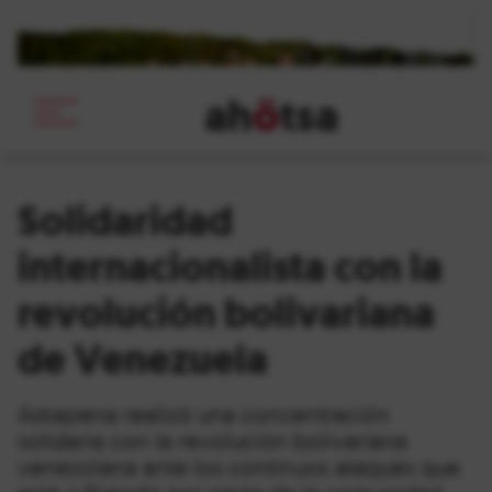
ah
ö
tsa
_
Solidaridad
internacionalista con la
revolución bolivariana
de Venezuela
Askapena realizó una concentración
solidaria con la revolución bolivariana
venezolana ante los continuos ataques que