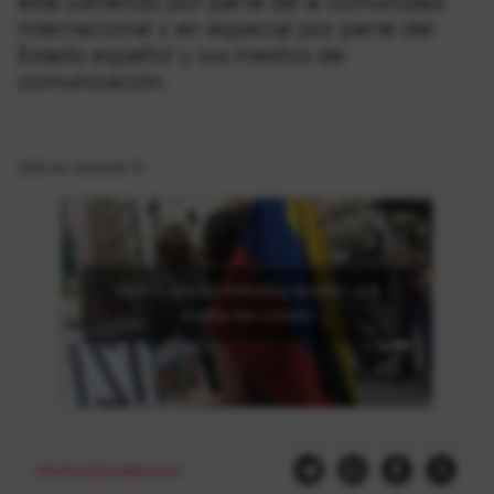
está sufriendo por parte de la comunidad
internacional y en especial por parte del
Estado español y sus medios de
comunicación.
2016-ko ekainak 10
Click to accept marketing cookies and
enable this content
Internazionalismoa