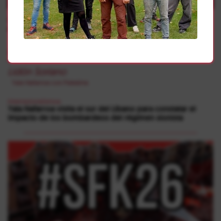
Internazionalismoa
SOS Racismo denuncia la escalada de violencia que se
está produciendo en Ceuta
La importancia de la Tierra para Resistir y Retornar
Internazionalismoa
Lidón Soriano
Yala Nafarroa con Palestina
Internazionalismoa
Yala Nafarroa visita el sur del Líbano para constatar el
impacto de los bombardeos del régimen sionista