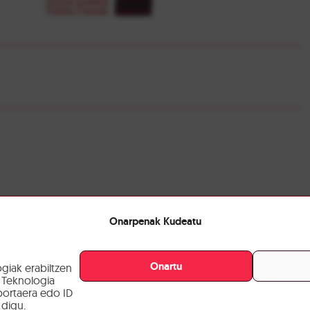
Tríptico Francés
Descarga
ak
Sanferminak
kadak, Sanferminetan ere
Kalejira antifaxista
Onarpenak Kudeatu
independentziaren alde
Onartu
giak erabiltzen
 Teknologia
ortaera edo ID
digu.