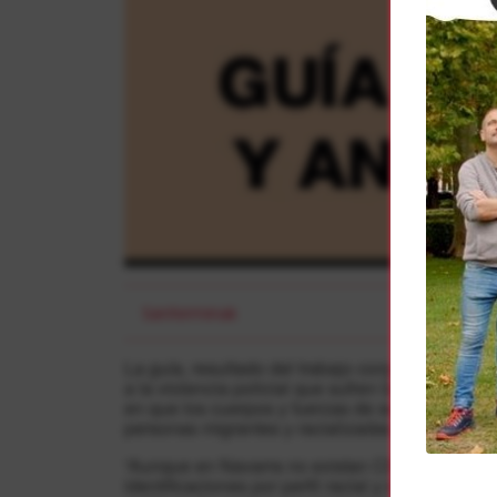
Sanferminak
La guía, resultado del trabajo conjunto que amb
a la violencia policial que sufren las persona
en que los cuerpos y fuerzas de seguridad “pers
personas migrantes y racializadas, amparándose
“Aunque en Navarra no existan CIEs, en los últ
identificaciones por perfil racial y deportacione