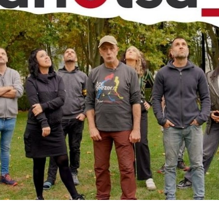
as organizaciones, quiere ofrecer “una respuesta colectiva fren
s migrantes y racializadas”. Se muestran preocupados por la man
iguen, vigilan, coaccionan y ejercen violencia contra las
 en el discurso racista de la seguridad”.
imos años hemos sido testigos de múltiples redadas policiales,
s en caliente. Estas prácticas evidencian la persistencia de