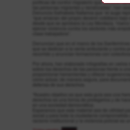
políticas de control migratorio que vulneran 
las personas migrantes y racializadas”, han as
Denuncia Salhaketa Nafarroa que “el auge represi
“que emanan del propio devenir cotidiano bajo e
desde que se aprobara la Ley Mordaza, “marco l
ejercer violencia contra los sectores más empob
clase trabajadora”.
Denuncian que en el marco de los Sanfermines s
que se dedican a la venta ambulante y contra p
recorrido y anuncian formaciones con colectivo
Por ahora, han elaborado infografías en varios i
sobre los derechos de las personas frente a una
proporcionar herramientas y ofrecer sugerenci
cómo actuar, de manera segura, para documentar
defensa de sus derechos.
“Nuestro objetivo es que esta guía sea una h
derechos es una forma de protegerlos y de hace
en una sociedad democrática.
Esperamos que este material sea de utilidad pa
social y para toda la ciudadanía comprometida
racismo institucional y la violencia policial es
Tríptico español
Descarga