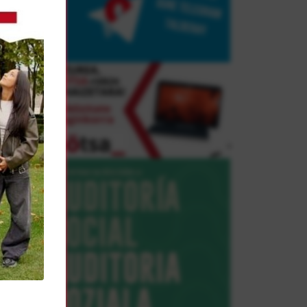
te
era