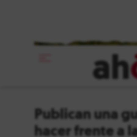
ah
Publican una gu
hacer frente a l