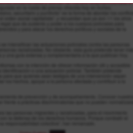
derechos fundamentales y afectan de manera desproporcionada a
egurado en la rueda de prensa ofrecida hoy en Iruñea.
vo, securitario y punitivito” es la forma de abordar los conflic
l orden social capitalista”, y recuerdan que ya son 11 los años
egal que da sustento y poder a los cuerpos policiales para
recidos y para atacar los derechos políticos y sociales de la
e intensifican las actuaciones policiales contra las personas
ersonas racializadas. No obstante, esta guía pretende tener má
s y una guía extensa y complementaria a la que publican hoy.
diomas con la intención de ofrecer información útil y accesible
 identificación o una actuación policial. También pretende
as para que quienes sean testigos de una intervención sepan
 los hechos, apoyar a la persona afectada y contribuir a la
erramienta de prevención y de acompañamiento. Conocer nuestr
r frente a prácticas discriminatorias que no pueden normalizar
ra las personas migrantes y racializadas, para el movimiento
 con la defensa de los derechos humanos. Porque combatir el
 una responsabilidad colectiva”, han remarcado.
Tríptico Euskera
Descarga