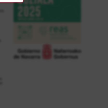
tos
s
os
se