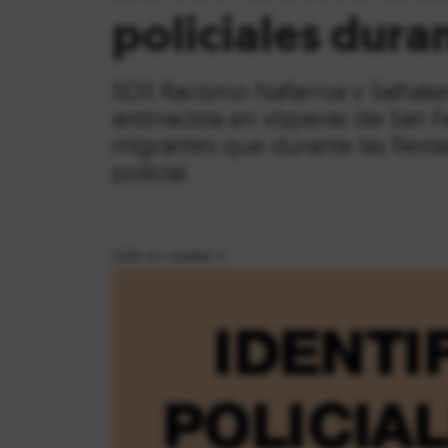
policiales dura
SOS Racismo Nafarroa y Salhake
antirracista en vísperas de San 
migrantes que durante las fiest
policial.
2026-ko uztailak 3