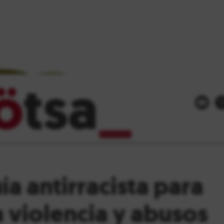
ö
tsa
_
ía antirracista para
a violencia y abusos