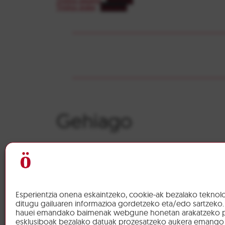
Tríptico árabe
Descarga
Gehiago
Sanferminak
Sanfermin
Hau bai azken entzierroa: motela,
Nabarri
zikina eta zezenik gabekoa
gurera
Sanfermin herrikoiei agur
esateko
Esperientzia onena eskaintzeko, cookie-ak bezalako teknolo
ditugu gailuaren informazioa gordetzeko eta/edo sartzeko.
hauei emandako baimenak webgune honetan arakatzeko p
esklusiboak bezalako datuak prozesatzeko aukera emango 