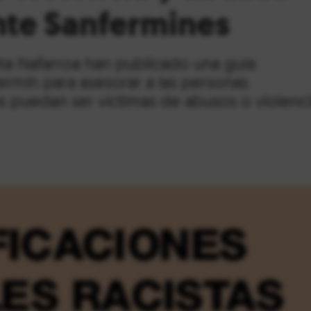
nte Sanfermines
ta Nafarroa han publicado una guía
Fermín para asesorar a las personas
as puedan ser víctimas de abusos o violenc