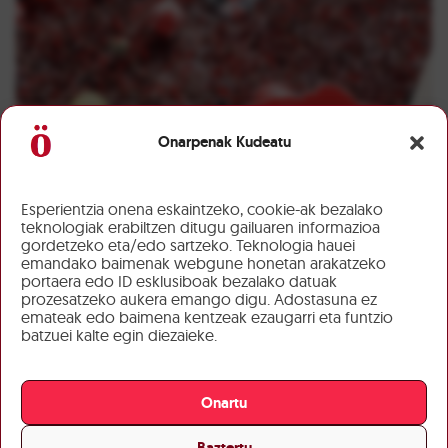
Onarpenak Kudeatu
Esperientzia onena eskaintzeko, cookie-ak bezalako
teknologiak erabiltzen ditugu gailuaren informazioa
gordetzeko eta/edo sartzeko. Teknologia hauei
emandako baimenak webgune honetan arakatzeko
portaera edo ID esklusiboak bezalako datuak
prozesatzeko aukera emango digu. Adostasuna ez
emateak edo baimena kentzeak ezaugarri eta funtzio
batzuei kalte egin diezaieke.
Onartu
Baztertu