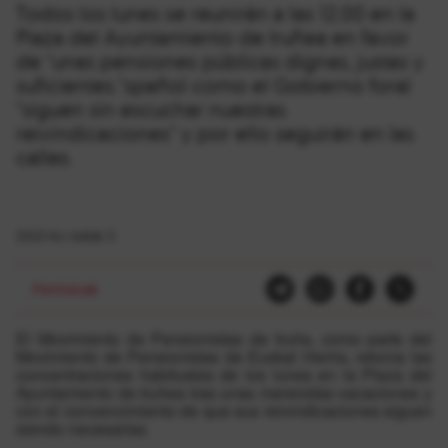
Todos los lunes se reunirán a las 12.00 en la
Plaza del Ayuntamiento de Iruñea en favor
de "unas pensiones públicas dignas, justas y
suficientes."spañol como el Gobierno foral
"siguen sin escuchar nuestras
reivindicaciones" y por ello seguirán en las
calles.
2022-ko irailak 5
Pentsioak
El Movimiento de Pensionistas de Iruña, como parte del
Movimiento de Pensionistas de Euskal Herria, retoma las
concentraciones habituales de los lunes en la Plaza del
Ayuntamiento de Iruñea tras unas merecidas vacaciones y
con el convencimiento de que sus reivindicaciones siguen
siendo necesarias.