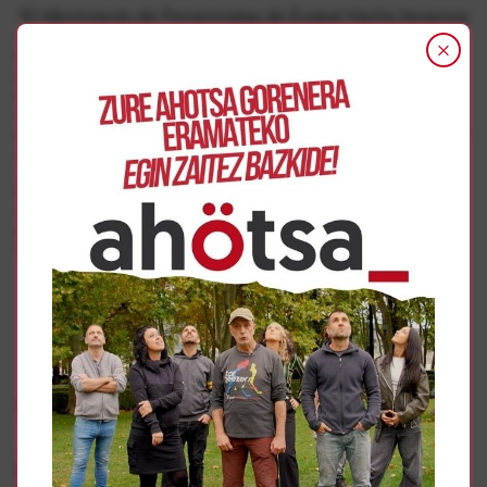
“El Movimiento de Pensionistas de Euskal Herria llevamos
más de 4 años defendiendo con innumerables
movilizaciones, un Sistema Público de Pensiones que
garantice unas pensiones públicas dignas, justas y
suficientes”, han recordado. Quieren hacer hincapié “en la
necesidad una pensión mínima de 1080€, en la defensa
de unos servicios públicos dignos y en fortalecer el trabajo
compartido de los cuidados”.
Desde el Movimiento de Pensionistas remarcan que tanto
el Gobierno español como el Gobierno foral “siguen sin
escuchar nuestras reivindicaciones” y por ello seguirán en
las calles.
Gehiago
Pentsioak
Erretiratuen eta pentsiodunen erreklamazioak