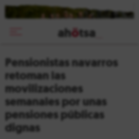
ah
ö
tsa
_
Pensionistas navarros
retoman las
movilizaciones
semanales por unas
pensiones públicas
dignas