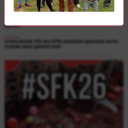
Nafarroako Gobernuari eta Estatukoari
M17 Greba Orokorra
|
Pentsioak
Pentsiodunen Mugimenduak pertsonen ongizatearen
aurrean euren interesak lehenestea leporatu die UPNri
eta PPri
Pentsioak
Erretirodunek PPk eta UPNk pentsioen igoeraren aurka
bozkatu izana gaitzetsi dute