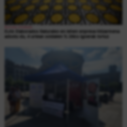
Borroka Sindikala
ELAk Elaborados Naturales-en lehen enpresa-hitzarmena
adostu du, 4 urtean soldaten % 26ko igoerak lortuz