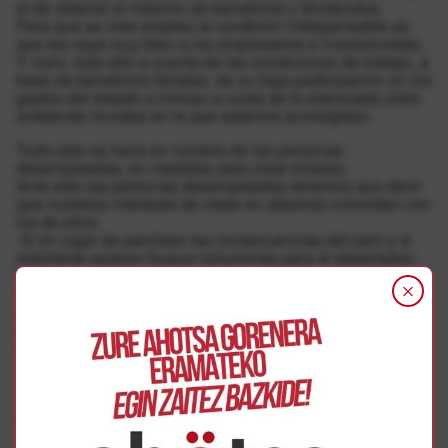
el de obtener el máximo de beneficios y dividendos.
Para que se cree empleo la condición indispensable es
que les vaya muy bien a los empresarios e inversionistas.
Y claro, todo ello a cuenta de las condiciones de trabajo, a
base de beneficios fiscales, de su baja participación en los
gastos del estado e incluso a costa de la silenciada crisis
ambiental mundial en la que estamos sumergidos.
Todo esto se hace en nombre de las personas
desempleadas, en medidas para crear empleo.
Ante esto las personas desempleadas tenemos que decir
que nuestros intereses de clase en absoluto coinciden con
los de ellos.
Si en lugar de parchear las consecuencias del paro y si
realmente quieren buscar soluciones para el desempleo;
tendrán que situar el debate en ¿cual es la causa final por
la que hay paro? Tendrán que analizar el modelo
productivo, ¿como se esta produciendo? ¿Qué se esta
produciendo y como estamos consumiendo? ¿A que
objetivo responde este modelo productivo?
Ante estas cuestiones, nosotros nos seguimos
manteniendo en la consigna de que nuestras vidas están
por encima de sus beneficios.
Y lo que si tenemos claro, es que si no conseguimos