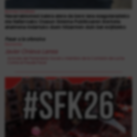
Borroka Sindikala
Navarrabiomed kalera atera da bere lana ezagutarazteko
eta Nafarroako Osasun Sistema Publikoaren ikerketa
ahalmena indartuko duen hitzarmen duin bat exijitzeko
Pasar a la ofensiva
Ekonomia
Javier Onieva Larrea
Activista del Parlamento Social y miembro de la Comisión de Lucha
Contra el Fraude Fiscal