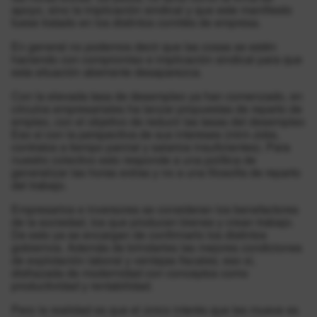
apoyo, sino la implicación sindical y que este manifiesto
fuese tratado en los distintos comités de empresa.
En general no podemos decir que las cosas se estén
haciendo con compromiso e implicación sindical para que
esta situación aberrante desaparezca.
Con la elevada tasa de desempleo ya han comenzado, en
círculos empresariales ha lanzar propuestas de reparto de
empleo, con el objetivo de reducir las tasas del desempleo
Eso sí con la perspectiva de sus intereses (mini-Jobs,
contratos a tiempo parcial y salarios insuficientes). Para
nuestro colectivo esto responde a una política de
generalizar las horas extras y no a una filosofía de reparto
del trabajo.
Empresarios e inversores se consideran los benefactores
de la sociedad, los que producen bienes y crean trabajo.
De esto ya se encargan de confirmarlo los distintos
gobiernos. Además de brindarles las mejores condiciones
de explotación laboral y ventajas fiscales; eso sí,
disfrazada de modernidad con conceptos como
productividad y rentabilidad.
Pero la realidad es que el único interés que les mueve es