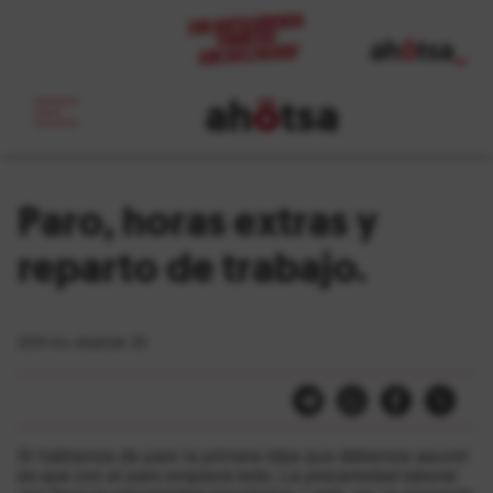
ah
ö
tsa
_
Paro, horas extras y
reparto de trabajo.
2014-ko ekainak 30
Si hablamos de paro la primera idea que debemos asumir
es que con el paro empieza todo. La precariedad laboral