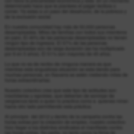
con lleva la precariedad económica y esta en un momento
determinado hace que te plantees el pagar recibos o
comer. Ya estas a un paso del desahucio, de la pobreza y
de la exclusión social.
En nuestra comunidad hay más de 50,000 personas
desempleadas. Miles de familias con todos sus miembros
en paro. El 40% de las personas desempleadas no tienen
ningún tipo de ingresos. El 57% de las personas
desempleadas son de larga duración (se ha multiplicado
por 8 en 5 años). El 51% son mayores de 45 años.
Lo que no es de recibo de ninguna manera es que
mientras esta angustiosa situación se esta dando para
muchas personas, en Navarra se estén metiendo miles de
horas extraordinarias.
Nuestro colectivo cree que este tipo de actitudes son
insolidarias y egoístas, que deberían de sonrojar de
vergüenza tanto a quien lo practica como a quienes miran
hacia otro lado permitiendo esta práctica.
Al principio del 2012 y dentro de la campaña contra las
horas extras por la creación de empleo, nuestro colectivo
hizo llegar a los distintos sindicatos el manifiesto contra
las horas extras. Se pedía, no tanto como la firma de