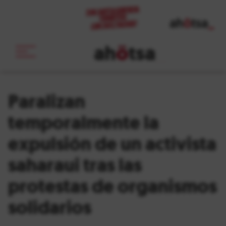
ah
ö
tsa
_
Paralizan
temporalmente la
expulsión de un activista
saharaui tras las
protestas de organismos
solidarios