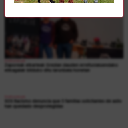
Errefuxiatuak
Zaporeak elkarteak Grezian dauden errefuxiatuendako
elikagaiak bilduko ditu larunbata honetan
Errefuxiatuak
SOS Racismo denuncia que 3 familias solicitantes de asilo
han quedado desprotegidas