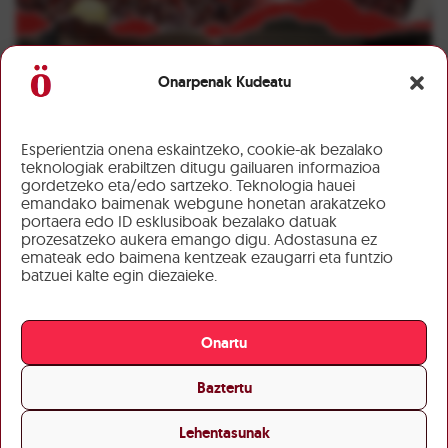
Onarpenak Kudeatu
Esperientzia onena eskaintzeko, cookie-ak bezalako
teknologiak erabiltzen ditugu gailuaren informazioa
gordetzeko eta/edo sartzeko. Teknologia hauei
emandako baimenak webgune honetan arakatzeko
portaera edo ID esklusiboak bezalako datuak
prozesatzeko aukera emango digu. Adostasuna ez
emateak edo baimena kentzeak ezaugarri eta funtzio
batzuei kalte egin diezaieke.
Onartu
Baztertu
Lehentasunak