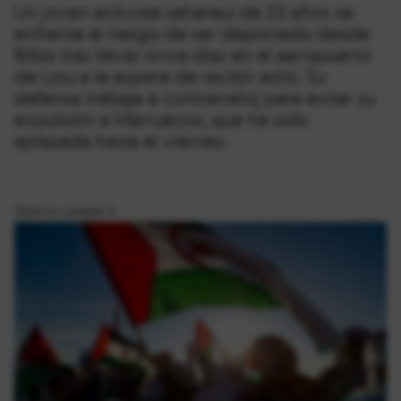
Un joven activista saharaui de 23 años se
enfrenta al riesgo de ser deportado desde
Bilbo tras llevar once días en el aeropuerto
de Loiu a la espera de recibir asilo. Su
defensa trabaja a contrarreloj para evitar su
expulsión a Marruecos, que ha sido
aplazada hasta el viernes.
2024-ko uztailak 4