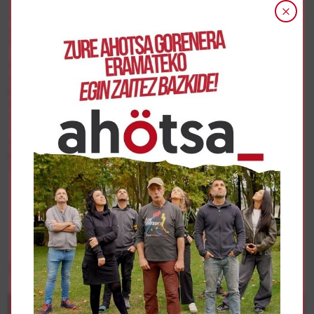
expulsado de Tenerife a Marruecos, una vez en manos de
las autoridades marroquíes sea encarcelado. En ese caso,
el universitario saharaui lleva más de diez años en prisión.
Por ello, ha pedido que se le expulse a otro país.
Denuncian también el hecho de que este joven haya
estado más de 10 días en una estancia del aereopuerto
bizkaino, donde ha tenido que ser atendido por
trabajadoras de Loiu y por Zehar Errefuxiaturekin, que ha
interpuesto recursos para intentar impedir la deportación.
“Es nuestro deseo que se resuelva favorablemente esta
situación, se actúe en base a derecho, y se consiga
paralizar esta deportación totalmente injusta y que pone
en riesgo la vida de este joven.”
Gehiago