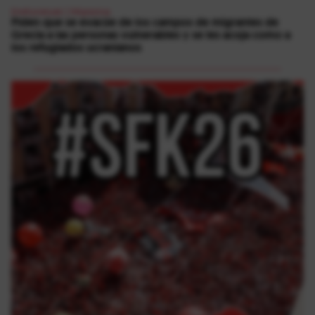
Errefuxiatuak
|
Migrazioa
Piden que se evacúe de los campos de migrantes de
Grecia a las personas vulnerables y se les acoja como a
los refugiados ucranianos