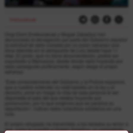
Errefuxiatuak
Ongi Etorri Errefuxiatuak y Mugak Zabalduz han
denunciado la denegación por parte del Gobierno español
la solicitud de asilo cursada por un joven saharaui que
lleva retenido en el aeropuerto de Loiu desde hace 11
días. El joven, que no tiene documentación, podría ser
expulsado a Marruecos, desde donde salió huyendo por
estar perseguido políticamente, según alega el propio
saharaui.
“Este comportamiento del Gobierno y la Policía española,
que a nuestro entender no está basado en la ley y el
derecho, pone en riesgo la vida de esta persona al ser
deportada al país del que estaba huyendo por
persecución, por lo que exigimos que se paralice su
deportación”, indican estos colectivos solidarios en una
nota.
El propio refugiado ha transmitido a los letrados su temor a
que, como le sucedió a Husein Amadour, un compatriota