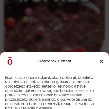
Onarpenak Kudeatu
Esperientzia onena eskaintzeko, cookie-ak bezalako
teknologiak erabiltzen ditugu gailuaren informazioa
gordetzeko eta/edo sartzeko. Teknologia hauei
emandako baimenak webgune honetan arakatzeko
portaera edo ID esklusiboak bezalako datuak
prozesatzeko aukera emango digu. Adostasuna ez
emateak edo baimena kentzeak ezaugarri eta funtzio
batzuei kalte egin diezaieke.