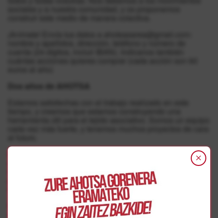
todos y todas vosotras. Nos debemos a los movimientos
sociales y a nuestra comunidad, y os proponemos
construir este medio de manera colectiva.
¡Anímate! Envía tus datos a ahotsasarea@gmail.com:
nombre y apellidos, dirección, teléfono y número de
cuenta (24 dígitos, incluir IBAN). Indícanos también
cuántas acciones quieres comprar (cada acción son 60
euros al año)
Dos años de AHOTSA
Estamos satisfechas con el trabajo realizado en este
tiempo, y creemos que estamos construyendo una
herramienta útil para el tejido asociativo. Somos un equipo
cada vez más fuerte, y tenemos muchos proyectos de cara
al futuro.
El punto débil de AHOTSA es la financiación. En estos
dos años hemos probado distintas vías para conseguir
ingresos, pero nuestra situación sigue siendo bastante
precaria, lo cual siempre es una amenaza y un lastre en
nuestro trabajo.
Planteándolo en positivo, con un capital social de 30.000
euros al año podríamos garantizar la viabilidad de Ahotsa