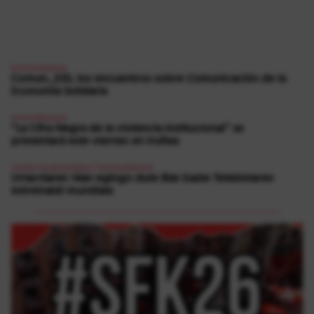
komunikazioa
Comun_ESS, los encuentros sobre Comunicación de la
Economía Solidaria
komunikazioa
“La Cifra Negra de la violencia institucional” se
presentará este viernes en Iruñea
Gazte mugimendua
|
komunikazioa
Urtarrilaren 14an egingo dute Blai Gazte Telebistaren
estreinaldi mundiala