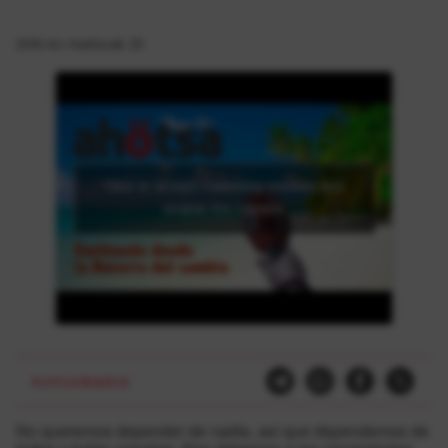
2016-ko martxoak 20
Click to accept marketing cookies and
enable this content
komunikazioa
No queremos depender de nadie, así que dependemos de