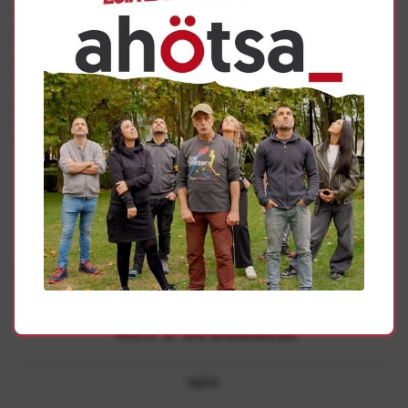
y construir una herramienta muy potente. Por eso, hemos
pensado repartir ese capital en 500 acciones de 60 euros
al año, y que sea el propio movimiento popular, las
personas usuarias de la web, las que sostengan
económicamente el proyecto.
Con ese dinero, dos personas se podrían dedicar a
AHOTSA de manera profesional, y tendríamos también un
pequeño fondo para invertir en equipos.
Gehiago