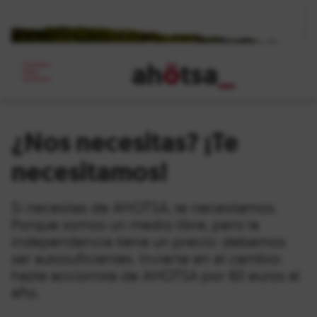
ah
ö
tsa
_
¿Nos necesitas? ¡Te
necesitamos!
Si necesitas de AHOTSA, te necesitamos.
Porque somos un medio libre, pero la
independencia tiene un precio: debemos
ser autosuficientes. Invierte en el cambio:
hazte accionista de AHOTSA por 60 euros al
año.