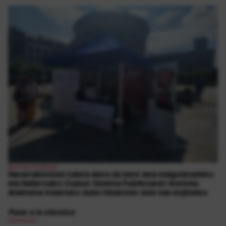
Borroka Sindikala
Navarrabiomed kalera atera da bere lana ezagutarazteko
eta Nafarroako Osasun Sistema Publikoaren ikerketa
ahalmena indartuko duen hitzarmen duin bat exijitzeko
Pasar a la ofensiva
Ekonomia