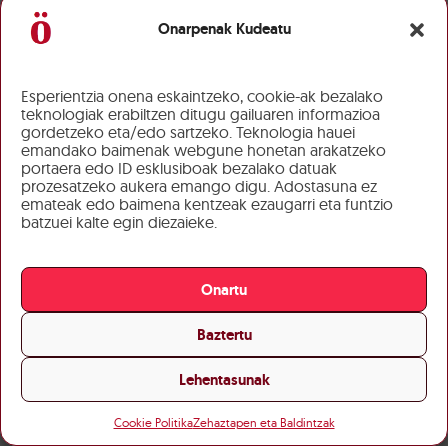
Onarpenak Kudeatu
Esperientzia onena eskaintzeko, cookie-ak bezalako
teknologiak erabiltzen ditugu gailuaren informazioa
gordetzeko eta/edo sartzeko. Teknologia hauei
emandako baimenak webgune honetan arakatzeko
portaera edo ID esklusiboak bezalako datuak
prozesatzeko aukera emango digu. Adostasuna ez
emateak edo baimena kentzeak ezaugarri eta funtzio
batzuei kalte egin diezaieke.
Onartu
Baztertu
Lehentasunak
Cookie Politika
Zehaztapen eta Baldintzak