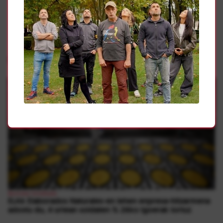
Gehiago
Borroka Sindikala
ELAk Elaborados Naturales-en lehen enpresa-hitzarmena
adostu du, 4 urtean soldaten % 26ko igoerak lortuz