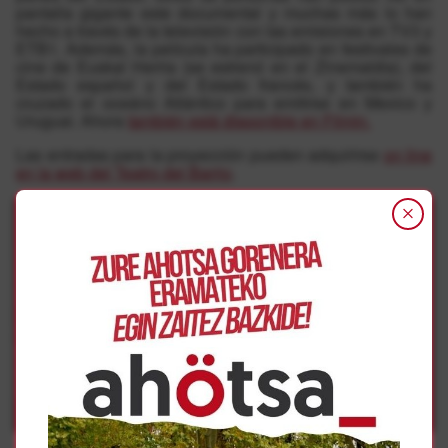
pantalla gigante este documental y muchas más lo han
hecho a través de la televisión con las emisiones en TV3 y
ETB1. Además, la película ha participado en festivales de
cine de Euskal Herria (se estrenó en el Zinemaldia), del
Estado español y del Estado francés, y también ha
cruzado el oceáno Atlántico para emitirse en Mexico y
Uruguai. Ahora
también está disponible en Filmin.
Las entradas para la proyección pueden adquirirse
on line
en la web del Teatro del Barrio
.
Click to accept marketing cookies and
enable this content