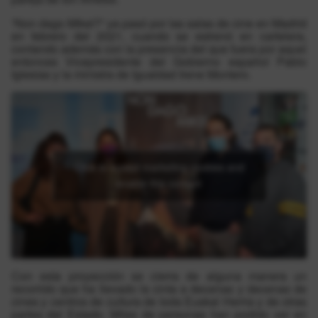
“Non dago Mikel?” ya pasó por las salas de cine en Madrid
en febrero del 2021, cuando se estrenó en cartelera,
contando además con la presencia del que fuera por aquel
entonces Vicepresidente del Gobierno español Pablo
Iglesias y la ministra de Igualdad Irene Montero.
Click to accept marketing cookies and
enable this content
Con esta proyección se cierra de alguna manera un
recorrido que ha llevado la cinta a decenas y decenas de
cines y centros de cultura de toda Euskal Herria y de otras
partes del Estado. Miles de personas han podido ver en