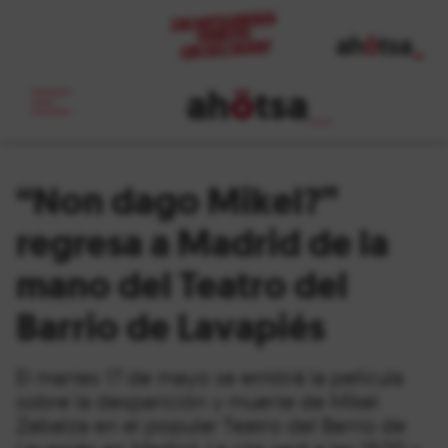
ah
ö
tsa
_
“Non dago Mikel?”
regresa a Madrid de la
mano del Teatro del
Barrio de Lavapiés
El martes 17 de mayo se emitirá la película
sobre la desparición y muerte de Mikel
Zabalza en el popular Teatro del Barrio de