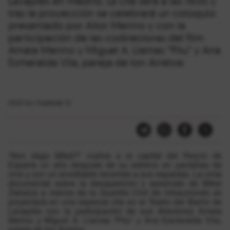
Lavapiés en Madrid. La cita será a las 19.00 y
tras la proyección se celebrará un coloquio
presentado por Aitor Merino y con la
participación de las codirectoras del film
Amaia Merino y Miguel A. Llamas “Pitu” y Ana
Esmeralda Vila, pareja de Ion Arretxe.
2022-ko maiatzak 12
“Non dago Mikel?” vuelve a la capital del Reyno de
España un año después de su estreno en pantallas de
cine y con un envidiable recorrido a sus espaldas. La cinta
documental sobre la desaparición y asesinato de Mikel
Zabalza a manos de la Guardia Civil de Intxaurrondo se
proyectará en una especial cita en el Teatro del Barrio de
Lavapiés con la participación de sus directores Amaia
Merino y Miguel A. Llamas “Pitu” y Ana Esmeralda Vila,
pareja de Ion Arretxe.