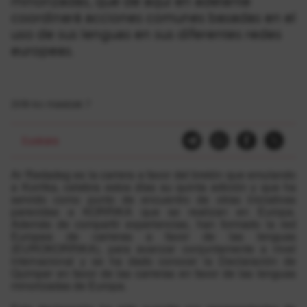
minorizadas, que de aquí en adelante
coordinará acciones comunes basadas en el
uso de sus lenguas en sus diferentes redes
europeas.
2018-ko maiatzak 7
Euskara
Ar Redadeg es la carrera a favor del bretón que emulando
a Korrika, celebra estos días su quinta edición y que ha
servido como punto de encuentro de otras iniciativas
parecidas a KORRIKA que se realizan en Europa.
Además de compartir experiencias, han formado la red
Europea de carreras a favor de las lenguas
(EUROKORRIKA), para avanzar conjuntamente a nivel
internacional y se ha dado conocer la Declaración de
Quimper en favor de las carreras en favor de las lenguas
minorizadas de Europa.