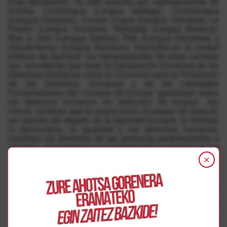
Esta declaración ha sido suscrita por representantes de
Korrika, Correlingua (Lengua Gallega), Correllengua
(Lengua Catalana), Course Lingua (Lengua Occitana), La
Pasem (Lengua Occitana), Redadeg (Lengua Bretona),
Ras yr Iaith (Lengua Galesa), Rith (Lengua Irlandesa) y
Sprochrenner (Lengua Alemana). Reunidos en la ciudad
bretona de Quimper, los representantes de estas carreras
han recordando que tanto la Declaración Universal de los
Derechos Humanos como el Convenio para la Protección
de los Derechos Humanos y de las Libertades
Fundamentales del Consejo de Europa “garantizan todos
los derechos humanos sin distinción de lengua”. Así
mismo, recalcan que la propia Unión Europea “se basa en
los valores del respeto de la dignidad humana, la libertad,
la democracia, la igualdad y los derechos humanos,
incluidos los derechos de las personas pertenecientes a
minorías, amparándose en la Declaración universal de los
derechos lingüísticos.
Los firmantes de esta Declaración de Quimper aplauden el
trabajo realizado por la sociedad civil organizada en las
comunidades lingüísticas minorizadas de Europa “con el
fin de transmitir sus lenguas a las generaciones futuras
para un desarrollo humano y social sostenible”. Es por ello
que en esta Declaración invitan a todas las comunidades