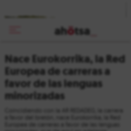
ah
ö
tsa
_
Nace Eurokorrika, la Red
Europea de carreras a
favor de las lenguas
minorizadas
Coincidiendo con la AR REDADEG, la carrera
a favor del bretón, nace Eurokorrika, la Red
Europea de carreras a favor de las lenguas