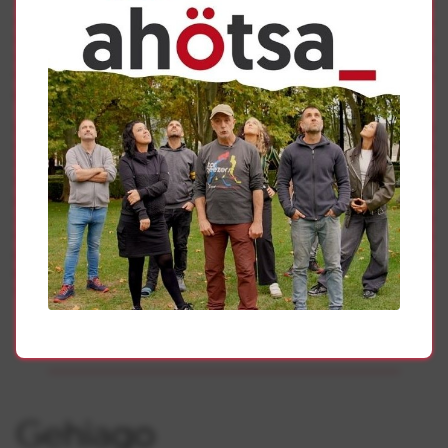
lingüísticas minorizadas de Europa a adoptar dicha
iniciativa para apoyar la diversidad y la riqueza de sus
lenguas “que pertenecen, en pie de igualdad con todas las
lenguas del mundo, al patrimonio inestimable de la
humanidad, y son testimonio de las múltiples identidades
portadoras de significado y herramientas de desarrollo”.
La Declaración abre la puerta a un trabajo en común y a
crear acciones comunes “basadas en el uso de sus
lenguas en sus diferentes redes europeas, más allá de las
fronteras, por una Europa democrática y solidaria, de los
pueblos, las lenguas y las culturas”. Para ello crearán
una red para compartir sus experiencias, fortalecer sus
relaciones, promover sus acciones, ayudar en nuevos
proyectos y llevar a cabo conjuntamente eventos
populares “que valoricen sus lenguas en la vida social,
cultural y económica”.
Gehiago