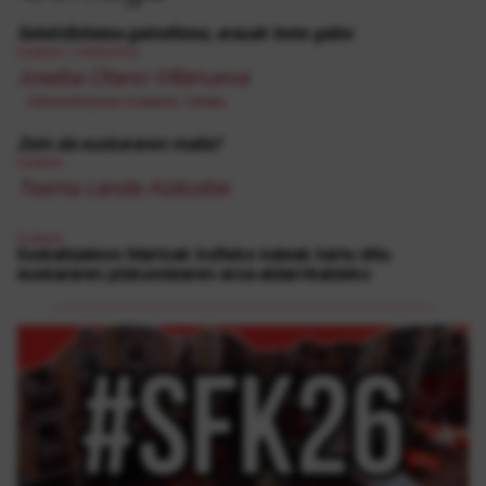
Selektibitatea gainditzea, arauak bete gabe
Euskara
|
Hezkuntza
Joseba Otano Villanueva
Administrazioan Euskaraz Taldea
Zein da euskararen maila?
Euskara
Txema Landa Aizkorbe
Euskara
Euskaltzaleon Martxak Iruñeko kaleak hartu ditu
euskararen pizkundearen aroa aldarrikatzeko