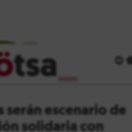
ö
tsa
_
s serán escenario de
ón solidaria con