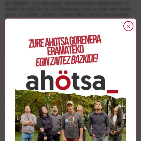
En Gasteiz, por otra parte, desconocidos destrozaron el
cristal de una de las marquesinas y por si todo esto fuera
poco, el Centro Jurídico Tomás Moro les ha denunciado
por “corrupción de menores”. Una acusación y unos
ataques sobre los que hoy han preguntado en Info7 Irratia
a Bea Server de la asociación Chrysallis EH. Server se ha
mostrado muy agradecida por toda la solidaridad recibida
y ha valorado positivamente la campaña, ya que, por
encima de los ataques “se han impuestos los mensajes de
apoyo” a la campaña y a Chrysallis EH.
Gehiago
Erotofobia
Adierazpen Askatasuna
|
lgtbiq
|
sexua
Ana Jaka García, escritora