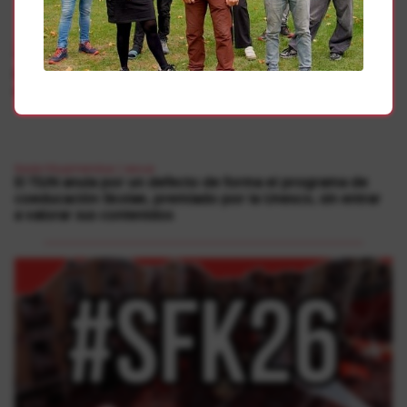
sexua
“Koronabirus garaietan, funtsezkoa da sexualitatearen
bizipen egokia sustatzea COVID-19ren transmisioan
arriskuak murrizteko”
Ikasle Mugimendua
|
sexua
El TSJN anula por un defecto de forma el programa de
coeducación Skolae, premiado por la Unesco, sin entrar
a valorar sus contenidos