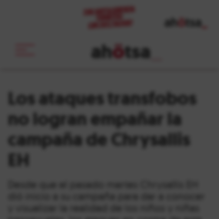
ah
ö
tsa
_
Los ataques transfobos
no logran empañar la
campaña de Chrysallis
EH
Desde que el pasado martes Chrysallis EH
dió inicio a su campaña para dar a conocer
y visualizar la realidad de los niños y niñas