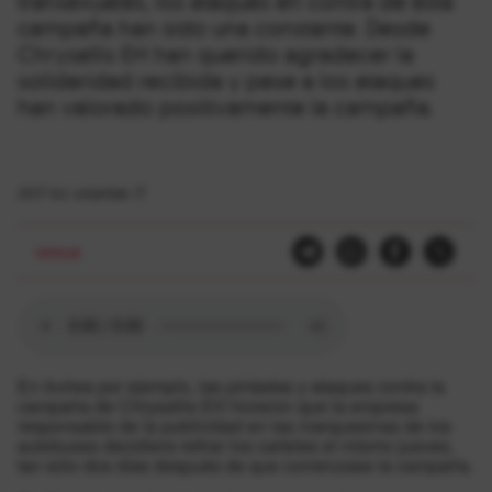
transexuales, los ataques en contra de esta
campaña han sido una constante. Desde
Chrysallis EH han querido agradecer la
solidaridad recibida y pese a los ataques
han valorado positivamente la campaña.
2017-ko urtarrilak 17
sexua
En Iruñea por ejemplo, las pintadas y ataques contra la
campaña de Chrysallis EH hicieron que la empresa
responsable de la publicidad en las marquesinas de los
autobuses decidiera retirar los carteles el mismo jueves,
tan sólo dos días después de que comenzase la campaña.