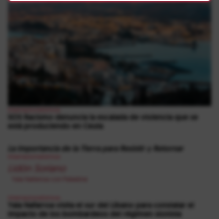
Internazionalismoa
SOS Racismo denuncia la escalada de violencia que se
está produciendo en Ceuta
La importancia de la Tierra para Resistir y Retornar
Internazionalismoa
Lidón Soriano
Yala Nafarroa con Palestina
Internazionalismoa
Yala Nafarroa visita el sur del Líbano para constatar el
impacto de los bombardeos del régimen sionista