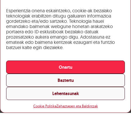
Esperientzia onena eskaintzeko, cookie-ak bezalako
teknologiak erabiltzen ditugu gailuaren informazioa
gordetzeko eta/edo sartzeko. Teknologia hauei
emandako baimenak webgune honetan arakatzeko
portaera edo ID esklusiboak bezalako datuak
prozesatzeko aukera emango digu. Adostasuna ez
emateak edo baimena kentzeak ezaugarri eta funtzio
batzuei kalte egin diezaieke.
Onartu
Baztertu
Lehentasunak
Cookie Politika
Zehaztapen eta Baldintzak