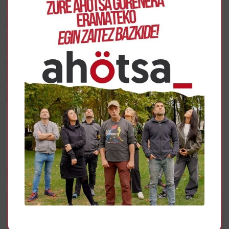
Internacional de parte de nuestras instituciones frente al
genocidio perpetrado por la Ocupación Israelí en
Palestina. Invitamos a nuestros compañeros y
compañeras en todas las universidades, campus,
facultades y departamentos, a sumarse a esta iniciativa e
implicarse en su objetivo último: exigir que la conferencia
de rectores y el Ministerio de Universidades cumplan con
las obligaciones que implica tomar en serio la legalidad
internacional, revisando, suspendiendo o cancelando los
acuerdos y proyectos de cooperación con empresas e
instituciones del Estado de Israel”.
Gehiago