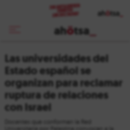
ah
ö
tsa
_
Las universidades del
Estado español se
organizan para reclamar
ruptura de relaciones
con Israel
Docentes que conforman la Red
Universitaria por Palestina convocan a la