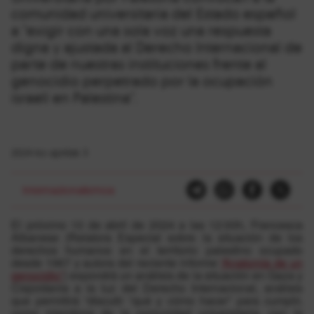
comunidad universitaria del Estado español
a "exigir con una sola voz una respuesta
digna y ajustada al Derecho Internacional de
parte de nuestras instituciones frente al
genocidio perpetrado por la ocupación
israelí en Palestina".
2024-ko apirilak 3
Internazionalismoa
El próximo 10 de abril de 2024 a las 12:00h, Francesca
Albanese (Relatora Especial sobre la situación de los
derechos humanos en el territorio palestino ocupado
desde 1967 y autora del reciente informe
“Anatomía de un
genocidio”
) expondrá un análisis de la situación en Gaza y
Cisjordania a la luz del Derecho Internacional, análisis
que permitirá “discutir “qué y cómo hacer” para cumplir,
como miembros de la comunidad universitaria, con la