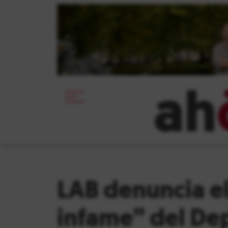
ah
LAB denuncia e
infame” del De