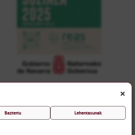
Baztertu
Lehentasunak