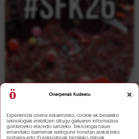
Onarpenak Kudeatu
Esperientzia onena eskaintzeko, cookie-ak bezalako
teknologiak erabiltzen ditugu gailuaren informazioa
gordetzeko eta/edo sartzeko. Teknologia hauei
emandako baimenak webgune honetan arakatzeko
portaera edo ID esklusiboak bezalako datuak