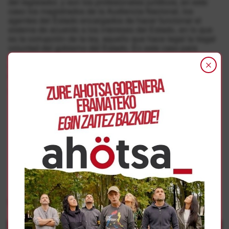
del legislador, y son los profesionales jurídicos, en este
caso los magistrados de la Audiencia Nacional, los
agentes del Estado encargados de hacer funcionar el
sistema de acuerdo a los intereses del Estado, en lo que
es la corrupción de la ley, aquello que hace legal la ilegal
voluntad del gobierno del Estado. En este caso para
seguir manteniendo una política penitenciaria criminal,
vulneradora de los Derechos Humanos y que es enemiga
de la paz.
Tal y como actuaron los jueces en la Alemania nazi.
Gehiago