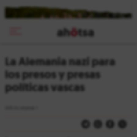
ah
ö
tsa
_
La Alemania nazi para
los presos y presas
políticas vascas
2015-ko ekainak 1