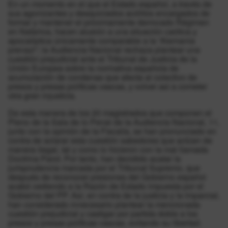
En un momento en el que el Estado español, a través de
sus agonizantes y desquiciados acólitos encargados de
formar y mantener el próximamente derrocado Régimen
en Nafarroa, hacen alusión a una situación caótica y
apocalíptica únicamente comparable a la “Alemania
prenazi”; la Audiencia Nacional rechaza plantear una
cuestión prejudicial ante el Tribunal de Justicia de la
Unión Europea sobre la normativa española de
acumulación de condenas que afecta al colectivo de
presos y presas políticas vascas, y volver así a cometer
otra gran injusticia.
De esta manera de los 20 magistrados que componen el
Pleno de la Sala de lo Penal de la Audiencia Nacional, 11,
junto con la opinión de la Fiscalía, se han pronunciado en
contra de aclarar esta cuestión sabedores que actúan de
manera ilegal, tal y como lo hicieron con la mal llamada
Doctrina Parot. Por tanto, han decidido acatar la
jurisprudencia marcada por el Tribunal Supremo, que
después de reconocer presiones del Gobierno español
acabó cediendo a la Razón de Estado impuesta por el
Gobierno del PP. Así, en contra de la justicia y la imparcial,
han considerado innecesario plantear la mencionada
cuestión prejudicial y castigar por partida doble a los
presos y presas políticas vascas, evitando su libertad.