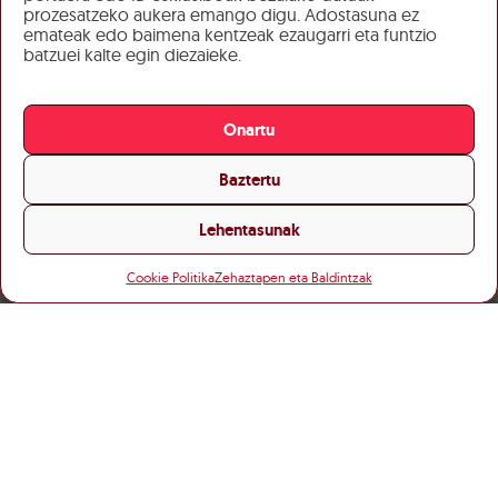
prozesatzeko aukera emango digu. Adostasuna ez
emateak edo baimena kentzeak ezaugarri eta funtzio
batzuei kalte egin diezaieke.
Onartu
Baztertu
Lehentasunak
Cookie Politika
Zehaztapen eta Baldintzak