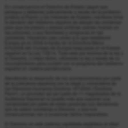
En consecuencia el Derecho de Estado (aquel que
persigue y defiende judicialmente a través de la profesión
jurídica la Razón y los intereses de Estado) mantiene firme
la decisión del Gobierno español de alargar las condenas
para que los presos y presas políticas vascas mueran en
las prisiones, o sus familiares y amigos/as en las
carreteras. Haciendo caso omiso a lo que estableció
Europa ya en 2008 a través de la Directiva Marco
675/2008 del Consejo de Europa traspuesta en el Estado
español en la Ley 7/2014. Todo esto por encima de la ley y
el Derecho, o mejor dicho, utilizando la ley a través de su
incumplimiento para cumplir con el programa del Gobierno
español en materia penitenciaria.
Atendiendo al desarrollo de los acontecimientos por parte
de la judicatura española con la ilegal y vulneradora de
los Derechos Humanos Doctrina 197/2006 (“Doctrina
Parot”), un proceder así por parte de 11 magistrados de la
Audiencia Nacional no puede más que suponer una
complicidad por parte de estas personas con decisiones
que se saben contrarias a Derecho, y que sus
consecuencias van a ocasionar daños irreparables.
El Derecho en este sistema capitalista establece el ideal