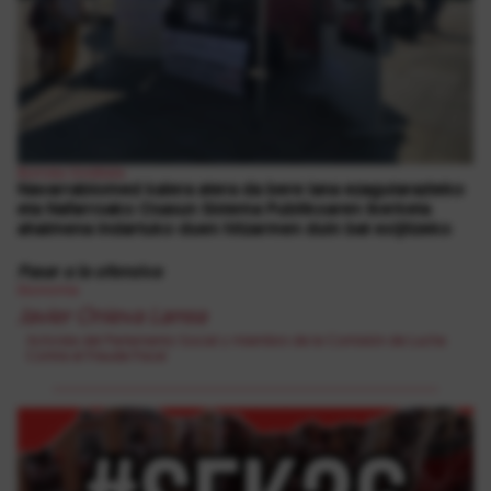
Borroka Sindikala
Navarrabiomed kalera atera da bere lana ezagutarazteko
eta Nafarroako Osasun Sistema Publikoaren ikerketa
ahalmena indartuko duen hitzarmen duin bat exijitzeko
Pasar a la ofensiva
Ekonomia
Javier Onieva Larrea
Activista del Parlamento Social y miembro de la Comisión de Lucha
Contra el Fraude Fiscal