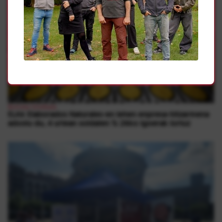
Borroka Sindikala
ELAk Elaborados Naturales-en lehen enpresa-hitzarmena
adostu du, 4 urtean soldaten % 26ko igoerak lortuz