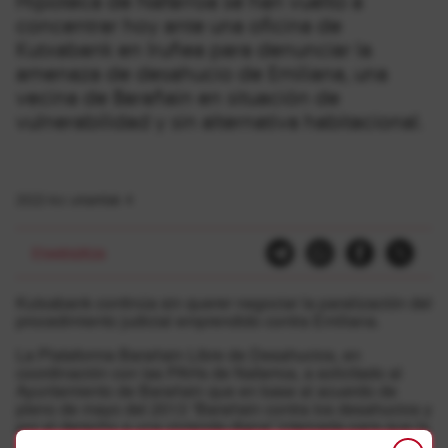
Hipoteca de Nafarroa se han vuelto a
concentrar hoy ante una oficina de
Kutxabank en Iruñea para denunciar la
amenaza de desahucio de Emiliana, una
vecina de Barañain en situación de
vulnerabilidad y sin alternativa habitacional.
2022-ko urtarrilak 4
Etxebizitza
Kutxabank continúa sin querer negociar la paralización del
procedimiento judicial emprendido contra Emiliana.
La Plataforma Barañain Libre de Desahucios, en
coordinación con las PAHs de Nafarroa, a solicitado al
Ayuntamiento de Barañain que en base al acuerdo de
pleno de mayo del 2013 “Barañain contra los desahucios y
por el derecho a una vivienda digna” interceda para que la
entidad bancaria paralice el proceso judicial de subasta “y