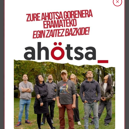
negocie una solución digna”.
“Seguiremos movilizándonos y denunciando este intento
de desahucio de una persona vulnerable sin alternativa
habitacional, más aún en la situación actual de pandemia”,
dicen en un comunicado, al tiempo que aseguran que
Emiliana “no saldrá de su vivienda”.
Gehiago
Etxebizitza
LABek lau elkarretaratze antolatu ditu Testak egin nahi
duen ariketa espekulatiboaren aurka
Un día en el Parlamento de Navarra
Etxebizitza
Ramón Contreras López
en nombre de todas y todos los Hermanos Marx que viven en