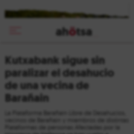
ah
ö
tsa
_
Kutxabank sigue sin
paralizar el desahucio
de una vecina de
Barañain
La Plataforma Barañain Libre de Desahucios,
vecinos de Barañain y miembros de distintas
Plataformas de personas Afectadas por la