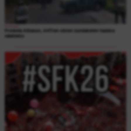
Ekologia
Protesta Altsasun, AHTren obren zundaketen hasiera
salatzeko