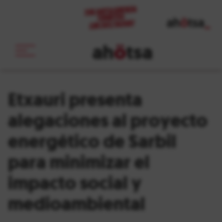
ah
ö
tsa
_
Etxauri presenta
alegaciones al proyecto
energético de Sarbil
para minimizar el
impacto social y
medioambiental