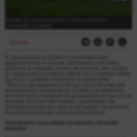
Imagen de una movilización contra el proyecto
fotovoltaico en Sarbil.
Ekologia
El Ayuntamiento de Etxauri ha presentado estas
alegaciones tras un proceso deliberativo y tras haber
analizado el contenido público del proyecto. Son en total
13 alegaciones al proyecto original que la empresa ‘Sarbil
Eguzki S.L’ pretende construir en el monte Sarbil.
“Tenemos que asegurarnos de que las condiciones que
acordamos con la empresa se cumplan y se garanticen,
así como que se resuelvan las preocupaciones que nos ha
generado la lectura del proyecto y que también han
planteado los vecinos y vecinas del pueblo”, ha señalado
la alcaldesa de Etxauri, Idoia Aritzala Etxarren.
Participación comunitaria y protección del medio
ambiente