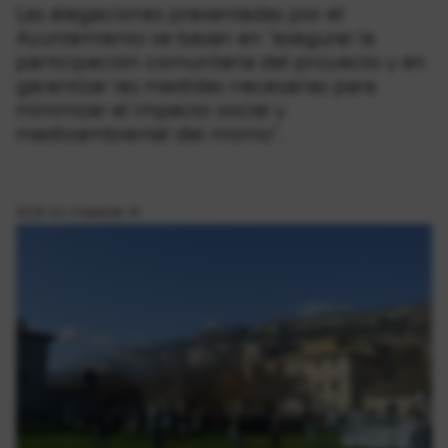
Las alegaciones presentadas por el
Ayuntamiento se basan en "asegurar la
participación comunitaria del proyecto y en
garantizar las medidas necesarias para
minimizar el impacto social y
medioambiental del mismo".
2026-ko maiatzak 14