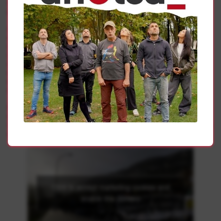
conservación de acuíferos y fauna, la protección del
paisaje o el balance de emisiones de C02.
Además, y en relación con el pretendido carácter
agrovoltáico del proyecto, las alegaciones recogen
claramente que el promotor no puede definir su proyecto
como tal con una simple declaración de intenciones, a no
ser que se constate rigurosamente que la compatibilidad
entre producción energética y actividad agraria es real y
efectiva. A la promotora también se le exige no desarrollar
ningún otro proyecto en el ámbito del monte Sarbil.
El proyecto fotovoltaico que este promotor quiere
desarrollar en Sarbil ha levantado polémica y respuesta
vecinal, que se ha manifestado en varias ocasiones contra
el mismo.
Click to accept marketing cookies and
enable this content