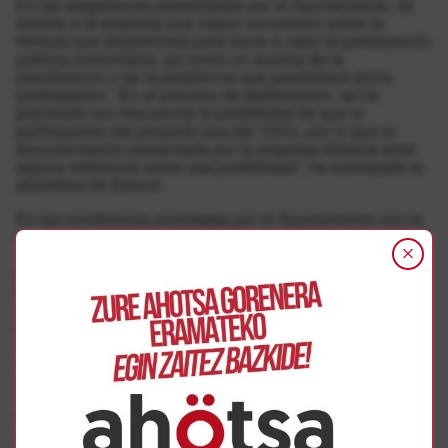
En las alegaciones presentadas por el Ayuntamiento, se
solicita a la empresa una mayor concreción sobre la
fórmula que desarrollará para llevar a cabo la participación
pública comunitaria, así como un avance de la
planificación y de la plataforma que posibilitará dicha
participación. “En el proceso de deliberación, se ha
planteado con frecuencia la posibilidad de que la
participación del proyecto sea del 100%, por lo que la
documentación presentada por la empresa debería tener
alguna referencia sobre esa posibilidad”, ha subrayado la
alcaldesa de Etxauri.
En las condiciones acordadas por el Ayuntamiento con la
empresa, además de establecer las medidas para medir el
impacto ambiental del proyecto, se contempló la
posibilidad de llevar a cabo proyectos de mejora de la
biodiversidad. Sin embargo, durante el proceso
deliberativo, las personas participantes han expresado su
preocupación por la posibilidad de que los exámenes de
evaluación finalicen después de 15 años. Por ello, en las
alegaciones del Ayuntamiento se considera necesario
ampliar estas evaluaciones hasta el final de la vida útil de
la instalación energética. También se ha solicitado a la
empresa que incluya medidas de lucha contra incendios,
modificación de líneas de evacuación, garantías para la