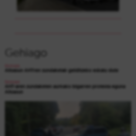
Gehiago
Ekologia
Altsasun AHTren zundaketak gelditzeko eskatu dute
Ekologia
AHT-aren zundaketen aurkako bigarren protesta eguna
Altsasun