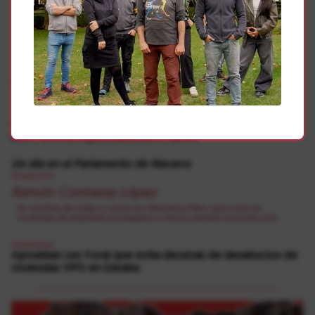
Gehiago
Etxebizitza
LABek lau elkarretaratze antolatu ditu Testak egin nahi
duen ariketa espekulatiboaren aurka
Un día en el Parlamento de Navarra
Etxebizitza
Ramón Contreras López
en nombre de todas y todos los Hermanos Marx que viven en
viviendas de alquileres protegidos o hayan perdido la protección
Etxebizitza
Aprueban Ley Foral que evita decenas de desahucios de
viviendas VPO en Ezkaba