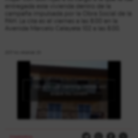
entregada esta vivienda dentro de la
campaña impulsada por la Obra Social de la
PAH. La cita es el viernes a las 8.00 en la
Avenida Marcelo Celayeta 102 a las 8.00.
2017-ko ekainak 20
Click to accept marketing cookies and
enable this content
Etxebizitza