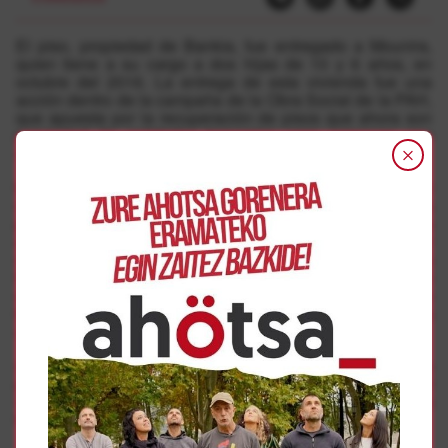
El piso, propiedad de Bankia, fue entregado a Mounira,
quien tiene a su cargo a dos hijas de 10 y 6 años, en
octubre del 2016. La entrega de esta vivienda fue una
acción dentro de la campaña de la Obra Social de la PAH,
que apuesta por la recuperación de pisos que ahora son
propiedad de entidades bancarias para personas con
necesidad de vivienda.
Mounira Mousrarih fué desahuciada en junio del 2016 por
no poder pagar el alquiler. Se acercó a las instituciones
para solucionar su situación, pero al no tener mas de dos
años de residencia, no podía acceder a ningún piso por
medio de los servicios sociales. Contactó con la
Plataforma de Afectadas por la Hipoteca y antes del
desahucio le fue entregada esta vivienda propiedad de
Bankia y que fue recuperada mediante la ocupación para
uso social por la “Obra Social de la PAH”.
Ahora Bankia quiere desahuciarla, y para parar este
procedimiento se ha convocado una concentración el
viernes a las 8.00 ante el número 102 de la Avenida
Marcelo Celayeta de Arrotxapea.