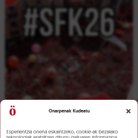
Onarpenak Kudeatu
Esperientzia onena eskaintzeko, cookie-ak bezalako
teknologiak erabiltzen ditugu gailuaren informazioa