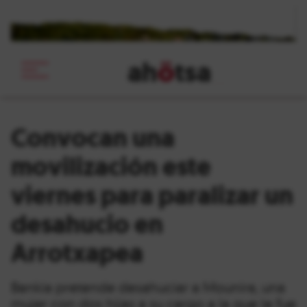
ah
ö
tsa
_
Convocan una
movilización este
viernes para paralizar un
desahucio en
Arrotxapea
Bankia pretende desahuciar a Mounira, una
mujer con dos hijas a su cargo a la que le fue