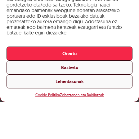
gordetzeko eta/edo sartzeko. Teknologia hauei
emandako baimenak webgune honetan arakatzeko
portaera edo ID esklusiboak bezalako datuak
prozesatzeko aukera emango digu. Adostasuna ez
emateak edo baimena kentzeak ezaugarri eta funtzio
batzuei kalte egin diezaieke.
Onartu
Baztertu
Lehentasunak
Cookie Politika
Zehaztapen eta Baldintzak