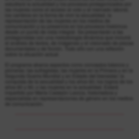
estudiará la actualidad y los procesos protagonizados por
las mujeres como el acceso al voto y al mercado laboral,
los cambios en la forma de vivir la sexualidad, la
representación de las mujeres en los medios de
comunicación y su presencia en los procesos históricos
desde un punto de vista integral. Se presentarán a las
protagonistas con una metodología dinámica que incluirá
el análisis de textos, de imágenes y el visionado de piezas
documentales y de ficción. Todo ello con una reflexión
sobre la situación actual.
El programa abarca aspectos como conceptos básicos y
pioneras; las sufragistas; las mujeres en la Primera y en la
Segunda Guerra Mundial y en Estado del bienestar; la
conquista de la sexualidad y los años 60; los logros de los
años 80 y 90; o las mujeres en la actualidad. Estará
impartido por María Castejón Leorza, historiadora y
especialista en representaciones de género en los medios
de comunicación.