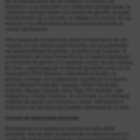
de la subordinación de las mujeres, la historia del
feminismo y su evolución con todas sus protagonistas, la
institución familiar desde una lectura de género, el poder
transformador de la escuela, el trabajo y el empleo de las
mujeres y las alternativas de la economía feminista al
mundo globalizado.
Otros temas de las sesiones serán el tratamiento de las
mujeres en los medios audiovisuales, las sexualidades,
las subjetividades de género, el poder y las mujeres, la
construcción del amor romántico en el sistema patriarcal,
la violencia de género o la situación actual de las mujeres.
El curso, organizado por el área de Igualdad junto con la
Asociación IPES Elkartea, intercalará la teoría y la
práctica, contará con profesorado experto en la materia
como Blanca Fernández Viguera, Silvia Fernández
Viguera, Mauge Cañada, Itziar Ziga, Rut Iturbide, Jabi
Arakama y Cecilia Themme. Al alumnado se le facilitará
material de apoyo con artículos y textos, bibliografía e
indicación de recursos que pueden obtenerse en la web.
Cursos de autonomía personal
Previamente a la puesta en marcha de esta oferta
formativa, hoy se abre el periodo de inscripción para los
cursos de autonomía personal y corresponsabilidad. En