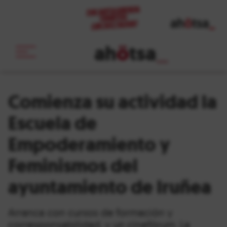
ah
ö
tsa
_
Comienza su actividad la
Escuela de
Empoderamiento y
Feminismos del
ayuntamiento de Iruñea
Arranca con cursos de formación y
corresponsabilidad, y un cinefórum. La