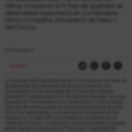
oferta, incluida en el III Plan de Igualdad, se
desarrollará hasta marzo en Condestable,
centro Compañía, Monasterio de Fitero y
red Civivox
2016-ko irailak 19
Abortoa
La Escuela de Empoderamiento y Feminismos del área de
Igualdad del Ayuntamiento de Iruñea comienza sus
actividades con las jornadas de ‘Economía y trabajo
doméstico’ (celebradas el fín de semana pasado), el curso
Escuela de Feminismos (que comienza el 10 de octubre),
además de varios cursos en autonomía personal (a partir
del 27 de septiembre), un curso sobre la historia de las
mujeres en el siglo XX y un cinefórum (incluidos en la
oferta de Civivox). La Escuela y los cursos están incluidos
dentro de las acciones del III Plan para la Igualdad de