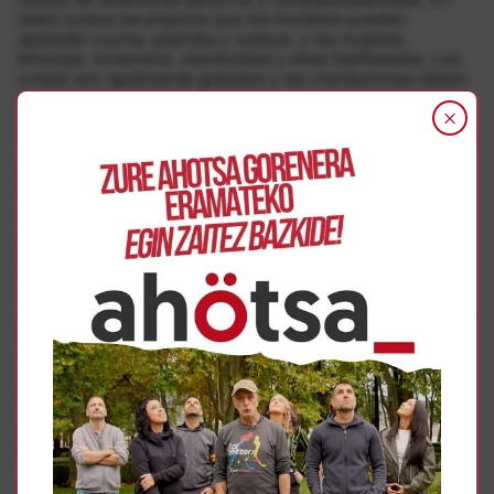
estos cursos se propone que los hombres puedan
aprender cocina, plancha y costura, y las mujeres,
bricolaje, fontanería, electricidad y otras habilidades. Los
cursos son igualmente gratuitos y las inscripciones deben
realizarse los días 19, 20, 21 y 22 de septiembre llamando
al teléfono de atención ciudadana 010 (948 420100 para
llamadas desde fuera de Iruñea o desde teléfono móvil).
Las clases comenzarán el martes 27 de septiembre y
finalizarán el 17 de enero. En total, los cursos se
componen de 25 sesiones de dos horas. Los objetivos que
se buscan son una reflexión sobre la desigualdad en el
reparto de tareas y responsabilidades en el ámbito
doméstico y el círculo de desigualdad que se deriva de
ello, así como la promoción de conductas de igualdad y el
aprendizaje de habilidades asignadas socialmente al sexo
contrario.
Las clases se realizarán en los locales
municipales de la calle Monasterio de Fitero, 15 bajo. Las
sesiones de los dos grupos tendrán lugar los martes y
jueves, en horario de 19.15 a 21.15 horas.
Cinefórum sobre heroínas de cine y curso de historia
de las mujeres en el siglo XX
Por último, dentro de la programación que próximamente