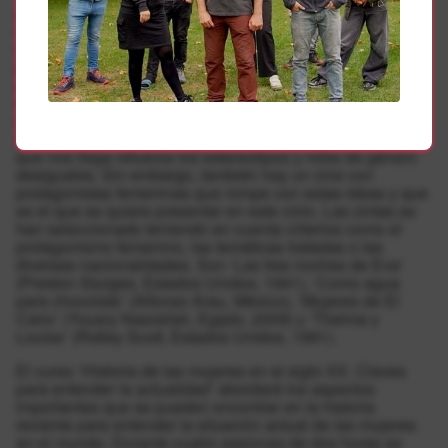
presentará la red Civivox, están incluidos también un
cinefórum sobre heroínas de cine y un curso de historia de
las mujeres en el siglo XX. En el cinefórum se van a
proyectar cuatro películas que permitirán a las personas
participantes fijarse en referentes poco habituales y que
enriquecen el universo fílmico femenino. En las sesiones
se incidirá en las ideas de que el cine tiene la capacidad
de crear referentes e imaginarios y de que gran parte del
que nos llega refuerza los estereotipos y roles de género
desiguales. Sin embargo, también hay un cine con
protagonistas femeninas que rompe con estas ideas y que
es el que se quiere presentar en este ciclo. Las cintas se
han seleccionado teniendo en cuenta criterios como el
protagonismo femenino, las temáticas tratadas o las
diversas nacionalidades. Son ‘Las tres noches de Eva’
(Preston Sturges, Estados Unidos, 1941), ‘Como agua
para chocolate’ (Alfonso Arau, México), ‘Mujeres de El
Cairo’ (Yousry Nasrallah, Egipto, 2009) y ‘Thelma y
Louise’ (Ridley Scott, Estados Unidos, 1991).
El curso ‘Historia de las mujeres en el siglo XX. Claves
para entender la actualidad’ abordará los aspectos
importantes que se pueden encontrar en la historia
reciente para entender la situación actual de las mujeres
en el mundo. Durante cuatro sesiones de dos horas se