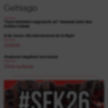
Gehiago
Abortoa
“Gure bizitzekin negoziorik ez!” lelopean bete dira
Iruñeko kaleak
8 de marzo, Día Internacional de la Mujer
Abortoa
SASOIA
Emakume langileok borrokara!
Abortoa
ITAIA Iruñerria