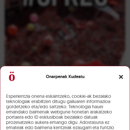
Onarpenak Kudeatu
Esperientzia onena eskaintzeko, cookie-ak bezalako
teknologiak erabiltzen ditugu gailuaren informazioa
gordetzeko eta/edo sartzeko. Teknologia hauei
emandako baimenak webgune honetan arakatzeko
portaera edo ID esklusiboak bezalako datuak
prozesatzeko aukera emango digu. Adostasuna ez
emateak edo baimena kentzeak ezaugarri eta funtzio