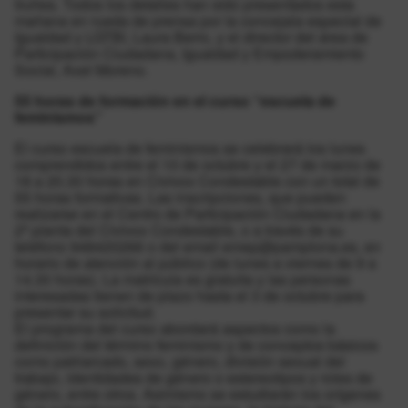
Iruñea. Todos los detalles han sido presentados esta
mañana en rueda de prensa por la concejala especial de
Igualdad y LGTBI, Laura Berro, y el director del área de
Participación Ciudadana, Igualdad y Empoderamiento
Social, Axel Moreno.
55 horas de formación en el curso “escuela de
feminismos”
El curso escuela de feminismos se celebrará los lunes
comprendidos entre el 10 de octubre y el 27 de marzo de
18 a 20.30 horas en Civivox Condestable con un total de
55 horas formativas. Las inscripciones, que pueden
realizarse en el Centro de Participación Ciudadana en la
2ª planta del Civivox Condestable, o a través de su
teléfono 948420266 o del email emep@pamplona.es, en
horario de atención al público (de lunes a viernes de 9 a
14.30 horas). La matrícula es gratuita y las personas
interesadas tienen de plazo hasta el 3 de octubre para
presentar su solicitud.
El programa del curso abordará aspectos como la
definición del término feminismo y de conceptos básicos
como patriarcado, sexo, género, división sexual del
trabajo, identidades de género o estereotipos y roles de
género, entre otros. Asimismo se estudiarán los orígenes