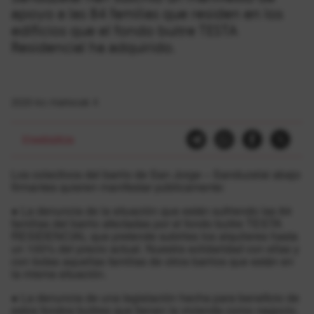
apoyo a las 84 familias que residen en los
edificios que el fondo buitre TESTA
Residencial ha adquirido.
2020-ko martxoak 4
Etxebizitza
Los colectivos del barrio de San Jorge – Sanduzelai abajo
firmantes quieren manifestar públicamente:
● La denuncia de la situación que están sufriendo las 84
familias del barrio afectadas por el fondo buitre TESTA
RESIDENCIAL que pretende subirles los alquileres hasta
un 100% del precio actual. Nuestra solidaridad con ellas y
con todas aquellas familias de otros barrios que están en
la misma situación.
● La denuncia de una legislación hecha para beneficio de
estos fondos buitres que tienen la vivienda como negocio.