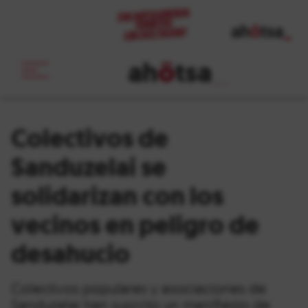
ah
ö
tsa
_
Colectivos de
Sanduzelai se
solidarizan con los
vecinos en peligro de
desahucio
Colectivos populares y asociaciones de
Sanduzelai han suscrito un manifiesto de