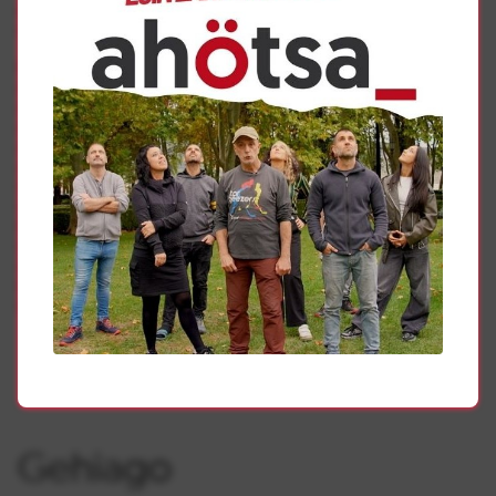
denunciar que el derecho a la vivienda se convierta en
negocio.
Plataforma de Afectados por Hipotecas (PAH Sanduzelai)
Apyma Colegio San Jorge
Apyma Ikastetxe Sanduzelai
Apyma Instituto Iparralde
Asociación Vecinal San Jorge – Sanduzelai.
Asociación de Comerciantes y Usuarios Sanduzelai.
Sanduzelai Kultura- Mix
Umetxea.
Plataforma contra las casas de apuestas.
Sanduzelai Kantuz
Gaztaroa Mendi Taldea
Fundación Elkarte.
Sanduzelai eta Buztintxuriko Joaldunak.
Gehiago