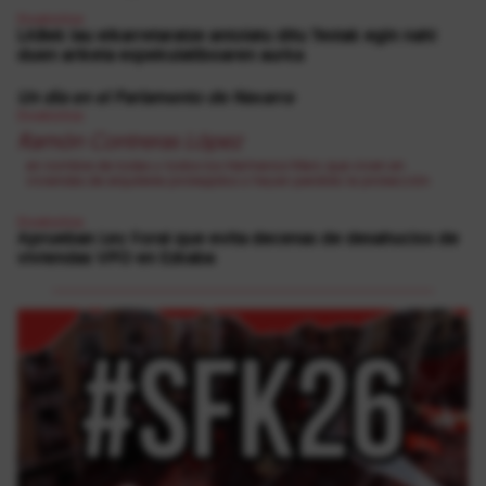
Etxebizitza
LABek lau elkarretaratze antolatu ditu Testak egin nahi
duen ariketa espekulatiboaren aurka
Un día en el Parlamento de Navarra
Etxebizitza
Ramón Contreras López
en nombre de todas y todos los Hermanos Marx que viven en
viviendas de alquileres protegidos o hayan perdido la protección
Etxebizitza
Aprueban Ley Foral que evita decenas de desahucios de
viviendas VPO en Ezkaba