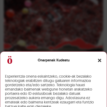
Onarpenak Kudeatu
Esperientzia onena eskaintzeko, cookie-ak bezalako
teknologiak erabiltzen ditugu gailuaren informazioa
gordetzeko eta/edo sartzeko. Teknologia hauei
emandako baimenak webgune honetan arakatzeko
portaera edo ID esklusiboak bezalako datuak
prozesatzeko aukera emango digu. Adostasuna ez
emateak edo baimena kentzeak ezaugarri eta funtzio
batzuei kalte egin diezaieke.