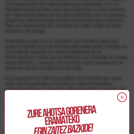
Una legislación sin trabas para que especulen con un
derecho fundamental como es el derecho a una vivienda,
sin importarles dejar en la calle a familias que no pueden
pagar los astronómicos precios de alquiler que imponen.
Sólo en Sanduzelai 87 menores de edad están en esta
situación de riesgo.
● Nuestra exigencia al Gobierno de Navarra para que
actúe e impida que las familias afectadas vean peligrar su
vivienda de alquiler. Es responsabilidad de la
Administración velar por el derecho a la vivienda de todas
estas familias, y buscar una solución que no pase por el
deterioro de las condiciones de vida.
● La exigencia al GN una política de vivienda que vaya
más allá de parches, e invierta en adquirir/construir
vivienda pública en alquiler y dejar de estar en manos de
estos fondos buitre que tienen en la actualidad la mayoría
del parque de viviendas en alquiler. Es difícil entender la
escasa inversión presupuestaria que se está haciendo en
disponer de vivienda pública que de satisfacción a las
más de 9000 solicitudes de alquiler que hay en Navarra.
● Nuestra firme voluntad de manifestarnos ante cualquier
desahucio que Testa pueda forzar, así como para