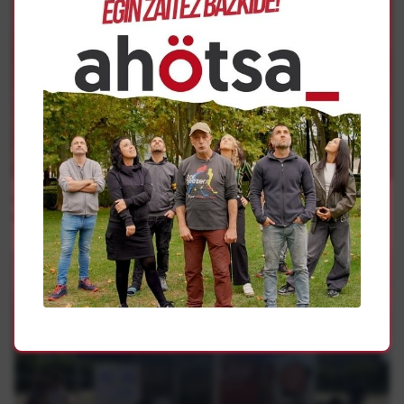
Borroka Sindikala
ELAk Elaborados Naturales-en lehen enpresa-hitzarmena
adostu du, 4 urtean soldaten % 26ko igoerak lortuz