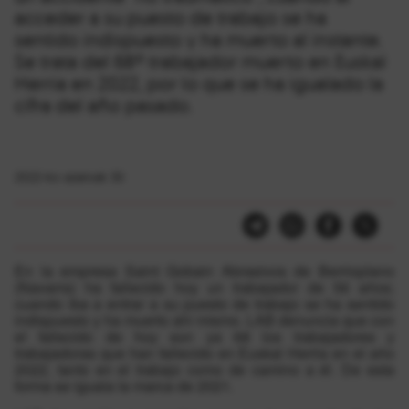
acceder a su puesto de trabajo se ha
sentido indispuesto y ha muerto al instante.
Se trata del 68º trabajador muerto en Euskal
Herria en 2022, por lo que se ha igualado la
cifra del año pasado.
2022-ko azaroak 30
En la empresa Saint Gobain Abrasivos de Berrioplano
(Navarra) ha fallecido hoy un trabajador de 56 años;
cuando iba a entrar a su puesto de trabajo se ha sentido
indispuesto y ha muerto ahí mismo. LAB denuncia que con
el fallecido de hoy son ya 68 los trabajadores y
trabajadoras que han fallecido en Euskal Herria en el año
2022, tanto en el trabajo como de camino a él. De esta
forma se iguala la marca de 2021.