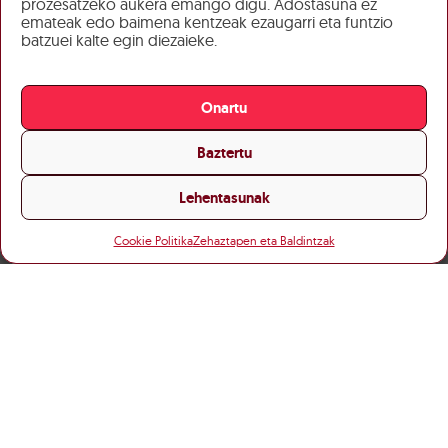
prozesatzeko aukera emango digu. Adostasuna ez
emateak edo baimena kentzeak ezaugarri eta funtzio
batzuei kalte egin diezaieke.
Onartu
Baztertu
Lehentasunak
Cookie Politika
Zehaztapen eta Baldintzak