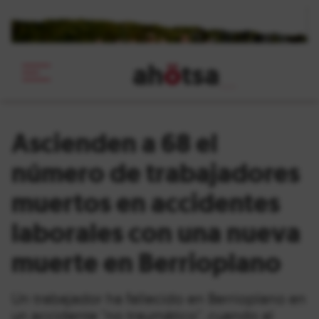
ah
ö
tsa
_
Ascienden a 68 el
número de trabajadores
muertos en accidentes
laborales con una nueva
muerte en Berrioplano
Un trabajador ha fallecido en Berrioplano en
un accidente "no traumático", cuando al