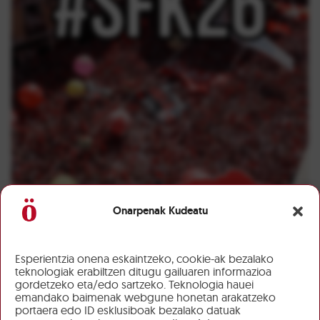
Onarpenak Kudeatu
Esperientzia onena eskaintzeko, cookie-ak bezalako
teknologiak erabiltzen ditugu gailuaren informazioa
gordetzeko eta/edo sartzeko. Teknologia hauei
emandako baimenak webgune honetan arakatzeko
portaera edo ID esklusiboak bezalako datuak