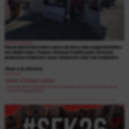
Borroka Sindikala
Navarrabiomed kalera atera da bere lana ezagutarazteko
eta Nafarroako Osasun Sistema Publikoaren ikerketa
ahalmena indartuko duen hitzarmen duin bat exijitzeko
Pasar a la ofensiva
Ekonomia
Javier Onieva Larrea
Activista del Parlamento Social y miembro de la Comisión de Lucha
Contra el Fraude Fiscal