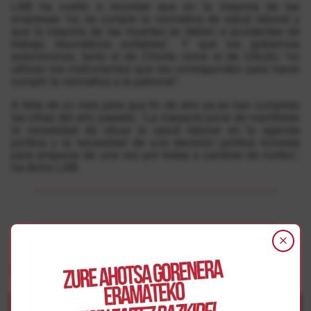
LAB ha vuelto a recordar que en la mayoría de las
empresas “no se cumple la normativa de salud laboral y
que la mayoría de las muertes se deben a accidentes de
trabajo traumáticos evitables”. Y que los gobiernos
autonómicos, tanto el de Chivite como el de Urkullu “no
utilizan los instrumentos que les corresponden para hacer
cumplir la normativa a la patronal”.
A falta de un mes para que fin de año ya se han cumplido
las cifras del año pasado. “La masacre pone de manifiesto
la necesidad de situar la salud laboral en la agenda
política y la necesidad de una decisión política honesta
para empezar de una vez por todas a cambiar de rumbo”,
ha dicho LAB.
Gehiago