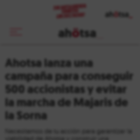
ah
ö
tsa
_
Ahotsa lanza una
campaña para conseguir
500 accionistas y evitar
la marcha de Majaris de
la Sorna
Necesitamos de tu acción para garantizar la
viabilidad de Ahotsa y construir una