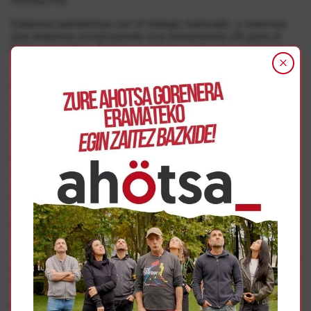
Estamos satisfechas con el trabajo realizado, y creemos
que estamos construyendo una herramienta útil para el
tejido asociativo. Somos un equipo cada vez más fuerte, y
tenemos muchos proyectos de cara al futuro.
El punto débil de este proyecto es la financiación. En este
año y medio hemos probado distintas vías para conseguir
ingresos, pero los números no dan, y Ahotsa sobrevive en
condiciones muy precarias, lo cual siempre es una
amenaza de cara a su continuidad.
Planteándolo en positivo, con un capital social de 30.000
euros al año podríamos garantizar la viabilidad de Ahotsa
y construir una herramienta muy potente. Por eso, hemos
pensado repartir ese capital en 500 acciones de 60 euros
al año, y que sea el propio movimiento popular, las
personas usuarias de la web, las que sostengan
económicamente el proyecto.
Con ese dinero, dos personas se podrían dedicar a Ahotsa
de manera profesional, y tendríamos también un pequeño
fondo para invertir en equipos.
Hazte accionista – activista