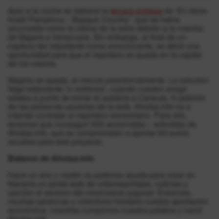
Ayer a la noche se estrenó la
tercera entrega
de “En tierra
hostil Pamplona – Basque Country”, que se había
anunciado como la última de la serie debido a la marcha
de Majaris a Venezuela. Sin embargo, al final de un
capítulo tan trepidante como emocionante, se abrió una
oportunidad para que el reportero se quede en la capital
de los vascos.
Majaris se queda, al menos provisionalmente. La solución
llegó totalmente ‘in extremis’, cuando nuestro amigo
estaba a punto de tomar el autobús a Caracas. A petición
de las personas usuarias de la web, Ahotsa.info va a
intentar contratar al reportero venezolano. Para ello,
tenemos que conseguir 500 accionistas – activistas de
Ahotsa.info, que se comprometan a aportar 60 euros
anuales para este proyecto.
Balance de Ahotsa.info
Hace un año y medio os pedimos ayuda para crear en
Navarra un portal web de videoreportajes, noticias y
opinión al servicio del movimiento popular. Entonces,
muchas personas y colectivos hicisteis vuestra aportación
económica, nosotras cumplimos nuestra palabra y nació
Ahotsa.info.