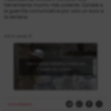
herramienta mucho más potente. Súmate a
la guerrilla comunicativa por solo un euro a
la semana.
2015-ko apirilak 30
Click to accept marketing cookies and
enable this content
komunikazioa