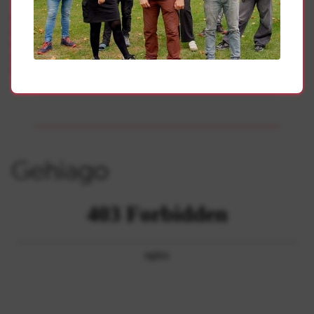
Hazte accionista – activista de Ahotsa.info. Por sólo un
euro a la semana (60 euros por acción / año). Envía un
mensaje con tu nombre al 688 85 83 68, o escríbenos a
ahotsasarea@gmail.com
. Nos pondremos en contacto
contigo para recoger tus datos.
Gehiago