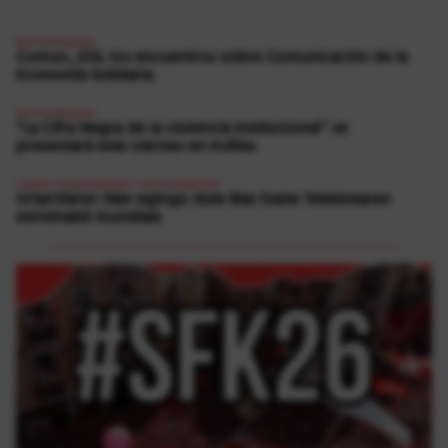
komunikazioa
Comun_ESS, los encuentros sobre Comunicación de la
Economía Solidaria
komunikazioa
“La Cifra Negra de la violencia institucional” se
presentará este viernes en Iruñea
Gazte mugimendua
|
komunikazioa
Urtarrilaren 14an egingo dute Blai Gazte Telebistaren
estreinaldi mundiala