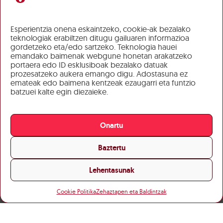
Esperientzia onena eskaintzeko, cookie-ak bezalako
teknologiak erabiltzen ditugu gailuaren informazioa
gordetzeko eta/edo sartzeko. Teknologia hauei
emandako baimenak webgune honetan arakatzeko
portaera edo ID esklusiboak bezalako datuak
prozesatzeko aukera emango digu. Adostasuna ez
emateak edo baimena kentzeak ezaugarri eta funtzio
batzuei kalte egin diezaieke.
Onartu
Baztertu
Lehentasunak
Cookie Politika
Zehaztapen eta Baldintzak