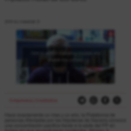
2014-ko maiatzak 21
Click to accept marketing cookies and
enable this content
Errepresioa
|
Etxebizitza
Hace exactamente un mes y un año, la Plataforma de
personas Afectadas por las Hipotecas de Navarra convocó
una concentración pacífica frente a la sede del PP en
Iruñea sin que se produjeran incidentes. Ahorsa, 5