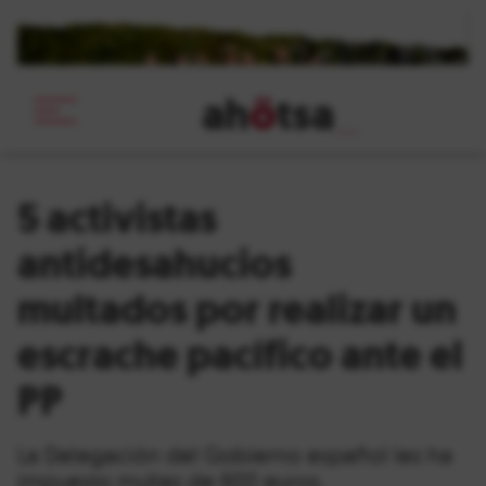
ah
ö
tsa
_
5 activistas
antidesahucios
multados por realizar un
escrache pacífico ante el
PP
La Delegación del Gobierno español les ha
impuesto multas de 600 euros.