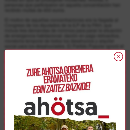
personas que participaron en aquella concentración han
recibido multas de 600 euros.
El motivo de aquellas concentraciones era la llegada al
Congreso de los diputados de la ILP de la PAH, que
incluía tres demandas de mínimos para parar la situación
de emergencia habitacional: dación en pago retroactiva,
moratoria temporal de todos los desahucios y alquiler
social para los desahuciados. El Partido Popular ignoró el
millón y medio de firmas recogidas e ignoró después al
Tribunal de Justicia de la Unión Europea que declaró la
ley hipotecaria española como ilegal.
A las pocas semanas de aquella concentración pacífica, la
delegada del gobierno español en Nafarroa, Carmen Alba,
envió peticiones de multa de hasta 600€ a 5 miembros de
la PAH, incluyendo a algunos que han perdido sus casas
o están en grave riesgo de perderla. Se les acusa, de
llevar pancartas a la concentración o hablar en público.
"Justo un año después y en medio de la campaña
electoral nos han comunicado que desestiman nuestro
recurso y que las multas siguen adelante. No solo pasan
del millón y medio de firmas, si no que si te manifiestas
pacíficamente, intentan callarte con multas", denuncian
desde la Plataforma de Afectados por la Hipoteca. "Nos