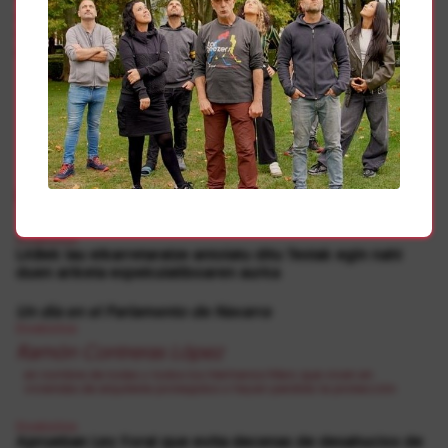
queda claro que votar al PP es votar por los desahucios y
votar contra la libertad de expresión y la democracia real",
afirman.
Gehiago
Etxebizitza
LABek lau elkarretaratze antolatu ditu Testak egin nahi
duen ariketa espekulatiboaren aurka
Un día en el Parlamento de Navarra
Etxebizitza
Ramón Contreras López
en nombre de todas y todos los Hermanos Marx que viven en
viviendas de alquileres protegidos o hayan perdido la protección
Etxebizitza
Aprueban Ley Foral que evita decenas de desahucios de