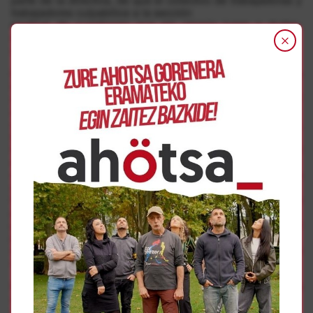
trabajadores culpabilice a la sección
sindical de cuestiones que sin ningún lugar a dudas,
escapan a nuestra responsabilidad y nuestra
competencia.
No es un hecho aislado la criminalización y represión de
la acción sindical . El ejemplo
más cercano que tenemos es el de Huertas de Peralta, Y
ante un ataque de estas características
urge que todas las organizaciones sindicales,
trabajadoras y trabajadores, se posiciones sin nigún
lugar a dudas, en contra. Porque no podemos consentir
que nos arrebaten derechos que ha
costado tanto conseguir. Porque hoy atacan a una
organización, y si lo permitimos, mañana lo
harán a otra, a cualquier organización que cuestione
propuestas por parte de la empresa. No se
persigue a unas siglas, si no a quienes se oponen, a ser
pisados, y en definitiva quienes perdemos
somos toda la clase trabajadora, que vemos cercenados
nuestros derechos.
Porque la única finalidad de estas actuaciones es
amedrentar a las organizaciones
sindicales y por ende a las compañeras y compañeros.