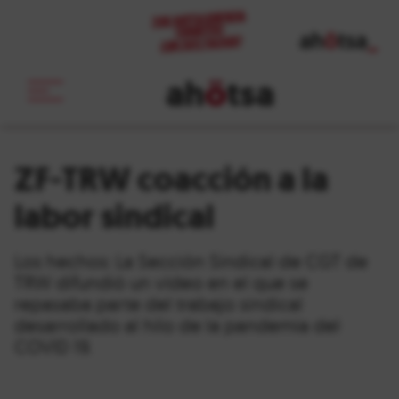
ah
ö
tsa
_
ZF-TRW coacción a la
labor sindical
Los hechos: La Sección Sindical de CGT de
TRW difundió un vídeo en el que se
repasaba parte del trabajo sindical
desarrollado al hilo de la pandemia del
COVID 19.