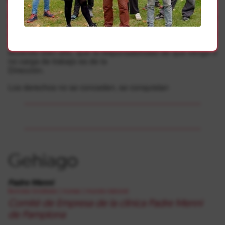
Pues bien. No nos van a amedrentar. Seguiremos
defendiendo los intereses de nuestras
compañeras y compañeros, denunciando cualquier
anomalía sobre todo en prevención, y
diciendo bien alto, que la responsabilidad de que venga o
no carga de trabajo es de la
Dirección.
Los derechos no se conceden, se conquistan
Gehiago
Padre Menni
Borroka Sindikala
|
irunea
|
mundo-laboral
Comité de Empresa de la clínica Padre Menni
de Pamplona