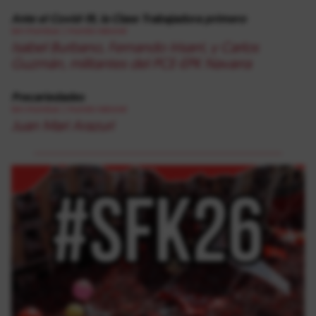
Ante el Covid-19, la Clase Trabajadora primero
lan-mundua
|
mundo-laboral
Isabel Burbano, Fernando Irisarri, y Carlos
Guzmán, militantes del PCE-EPK Navarra
Precariedades
lan-mundua
|
mundo-laboral
Juan Mari Arazuri