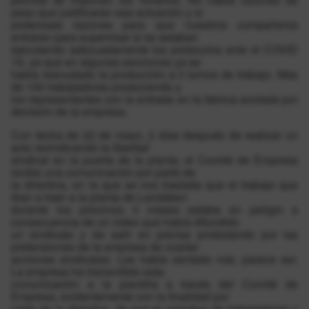
peso que justificaran esa actuación y sí
poderosas razones para que nuestros compañeros
entraran para supervisar si se estaban
ejecutando adecuadamente los protocolos ante el COVID
19, ya que en algunas secciones ya se
había reanudado la producción a 3 turnos de trabajo. Mas
de 100 trabajadores produciendo y
los representantes con la entrada en la fabrica acotada por
decisión de la empresa.
Con fecha de 22 de mayo, 2 días después de realizar un
acto revindicando la libertad
sindical en la puerta de la planta, el Comité de Empresa
recibe una comunicación por parte de
la directiva, en la que se nos traslada que el trabajo que
iban a traer a la planta de Landaben
durante los próximos 3 meses estaba en peligro a
consecuencia de un video que había difundido
un sindicato y de salir en prensa protestando por las
pretensiones de la empresa de coartar
acciones sindicales. Les había sentado mal, parece ser.
La empresa ha transmitido esta
comunicación a la plantilla a través del Comité de
Empresa, evidentemente con la finalidad por
parte de la directiva, de que el colectivo de trabajadoras y