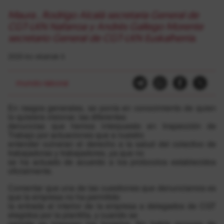
Maura , Rodrigo Alcalá secretaria General de
CGT-LKN Nafarroa y Andrés Gallego Morente
secretario General de CGT-LKN Euskalherria.
2020-ko ekainak 6
mundo-laboral
En rasgos generales, se ponía en conocimiento de quien
lo quisiera visionar, las diferentes
denuncias que hemos interpuesto en Inspección de
Trabajo por actuaciones que a nuestro
entender vulneran el derecho a la salud del colectivo de
trabajadoras y trabajadores, ya que no
se ha actuado de acuerdo a los protocolos establecidos
oficialmente.
Comentar que una
de las cuestiones que denunciamos es
que la empresa no ha permitido
la entrada al interior de la empresa a delegados de CGT
elegidos por la plantilla, y cuando se
permite se imponen los horarios. No había razones de