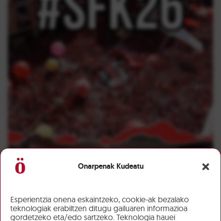
Onarpenak Kudeatu
Esperientzia onena eskaintzeko, cookie-ak bezalako
teknologiak erabiltzen ditugu gailuaren informazioa
gordetzeko eta/edo sartzeko. Teknologia hauei