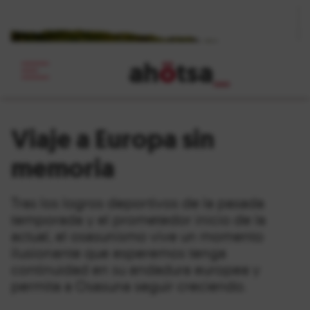
ah
ö
tsa
_
Viaje a Europa sin
memoria
Tras los logros deportivos de la pasada
temporada y el prometedor inicio de la
actual, el osasunismo vive un momento
ilusionante que esperemos tenga
continuidad en su andadura europea y
permita a Osasuna seguir creciendo.