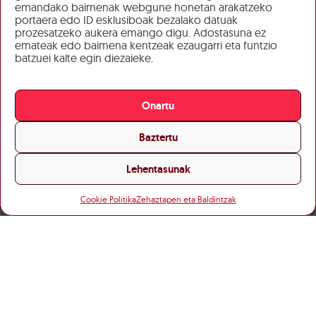
emandako baimenak webgune honetan arakatzeko
portaera edo ID esklusiboak bezalako datuak
prozesatzeko aukera emango digu. Adostasuna ez
emateak edo baimena kentzeak ezaugarri eta funtzio
batzuei kalte egin diezaieke.
Onartu
Baztertu
Lehentasunak
Cookie Politika
Zehaztapen eta Baldintzak