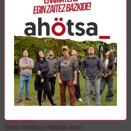
Tanto este miércoles 23 acudiendo al homenaje de
Valcardera como los próximos 24 y 30 de octubre,
aniversario de la fundación del club y Día de la Memoria
Democrática respectivamente, el club va a tener
oportunidad de honrar el pasado, como recuerda el túnel
de vestuarios del Sadar.
Gehiago
Memoria Histórica
50 años después, la pregunta sigue sin respuesta:
Montejurra ¿quién estuvo detrás?
Carta abierta a Fernando Martínez. Secretario de Estado
de Memoria Democrática
Memoria Histórica
Koldo Amatria y Yolanda Ansó