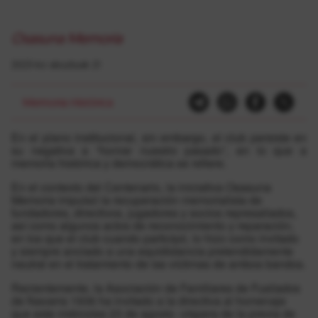
Osasuna Memoria
2023-ko abuztuak 21
Memoria Histórica
En el plano institucional, sin embargo, el club persiste en
su negativa a “honrar nuestro pasado”, en lo que a
memoria histórica y democrática se refiere.
En el contexto del Centenario, la iniciativa Osasuna
Memoria impulsó la recuperación memorialista de
fundadores, directivos, jugadores y socios represaliados,
así como algunos actos de reconocimiento y reparación,
en los que el club cuando participó, lo hizo como invitado
y siempre anclado a una equidistancia pretendidamente
neutral en el tratamiento de las víctimas de ambos bandos.
Recientemente, la Asociación de Familiares de Fusilados
de Navarra 1936 ha invitado a la directiva al homenaje
que este miércoles 23 de agosto -víspera de la previa de