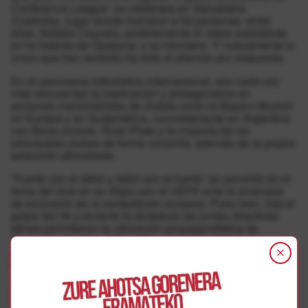
Conference League- se celebrará en Varcaldera
(Cadreita), lugar donde fusilaron a 52 personas: entre
ellas, Natalio Cayuela, posiblemente el mejor presidente
en la historia de Osasuna, y su hermano. Y nuevamente lo
único que han recibido ha sido el silencio por respuesta.
En el panorama futbolístico internacional, son cada vez
más elocuentes la implicación y protagonismo en
acciones memorialistas de clubes como el Bayern Munich
en Europa y en Sudamérica, concretamente en Argentina
con Boca Juniors, River Plate y la mayoría de los
principales clubes de forma conjunta, además de la propia
selección albiceleste.
”Fuerte con el débil y débil con el fuerte” se convirtió en el
lema del club en su litigio con la UEFA ante la amenaza
de exclusión de la competición europea. Pues bien, tras el
golpe del 36 y durante la dictadura las juntas directivas
afines permitieron la utilización propagandística de
Osasuna por parte del bando sublevado, mientras que
cuando corresponde reparar a los Astiz, Cilveti, Cayuela,
Bengaray, Villafranca, Urdiroz, Aguirre, García Enciso,
Jaso, Monzón y tantos más, el club calla y mira para otro
lado, alargando innecesariamente la espera de sus
familiares.