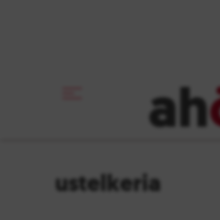
ah
ustelkeria