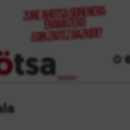
ö
tsa
_
ala