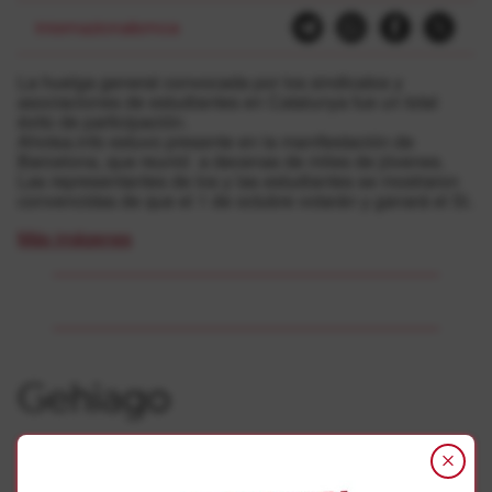
Internazionalismoa
La huelga general convocada por los sindicatos y
asociaciones de estudiantes en Catalunya fue un total
éxito de participación.
Ahotsa.info estuvo presente en la manifestación de
Barcelona, que reunió a decenas de miles de jóvenes.
Las representantes de los y las estudiantes se mostraron
convencidas de que el 1 de octubre votarán y ganará el Si.
Más imágenes
Gehiago