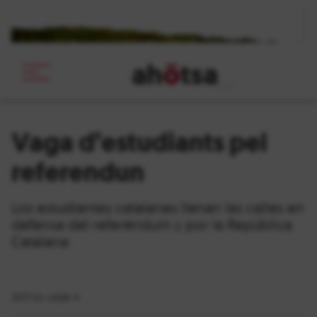
ah
ö
tsa
_
Vaga d’estudiants pel
referendun
Los estudiantes catalanes llenan las calles en
defensa del referéndum y por la República
Catalana
2017-ko urriak 4