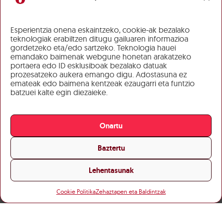
Esperientzia onena eskaintzeko, cookie-ak bezalako
teknologiak erabiltzen ditugu gailuaren informazioa
gordetzeko eta/edo sartzeko. Teknologia hauei
emandako baimenak webgune honetan arakatzeko
portaera edo ID esklusiboak bezalako datuak
prozesatzeko aukera emango digu. Adostasuna ez
emateak edo baimena kentzeak ezaugarri eta funtzio
batzuei kalte egin diezaieke.
Onartu
Baztertu
Lehentasunak
Cookie Politika
Zehaztapen eta Baldintzak