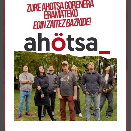
Internazionalismoa
SOS Racismo denuncia la escalada de violencia que se
está produciendo en Ceuta
La importancia de la Tierra para Resistir y Retornar
Internazionalismoa
Lidón Soriano
Yala Nafarroa con Palestina
Internazionalismoa
Yala Nafarroa visita el sur del Líbano para constatar el