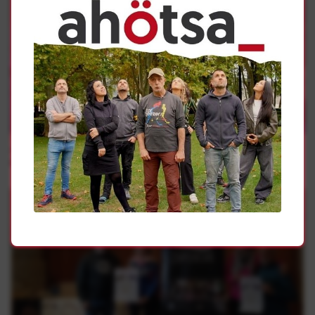
Elkartasuna
Aske jaialdiko estreinaldirako lehen 1.000 sarrerak
eskuragarri dira, prezio berezian
1