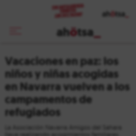
ah
ö
tsa
_
Vacaciones en paz: los
niños y niñas acogidas
en Navarra vuelven a los
campamentos de
refugiados
La Asociación Navarra Amigos del Sahara
lleva realizando acogimientos familiares