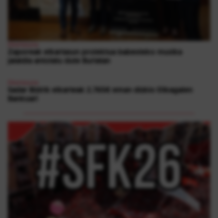
Elkartasuna
Zaporeak elkartasun proiektua babesteko musika
jaialdia antolatu dute Burlatan
Elkartasuna
Sadar Bizirik elkarteak 2.765€ eman dizkio Elikagaien
Bankuari