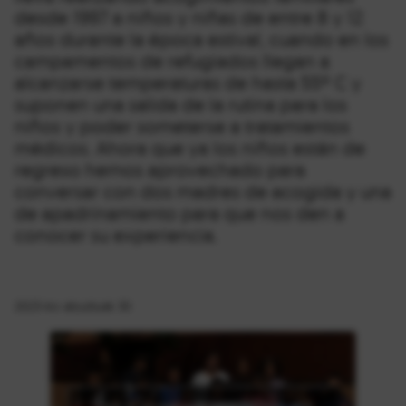
desde 1997 a niños y niñas de entre 8 y 12
años durante la época estival, cuando en los
campamentos de refugiados llegan a
alcanzarse temperaturas de hasta 55º C y
suponen una salida de la rutina para los
niños y poder someterse a tratamientos
médicos. Ahora que ya los niños están de
regreso hemos aprovechado para
conversar con dos madres de acogida y una
de apadrinamiento para que nos den a
conocer su experiencia.
2023-ko abuztuak 30