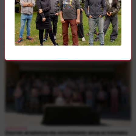
Gehiago
Antifaxismoa
Iruñeko Arrozak ekimenak totalitarismoari eta gorroto
diskurtsoei aurre egiteko deialdia egin du urriaren 12an
Antifaxismoa
Zizurren arrazismoa eta xenofobiaren amua ez irensteko