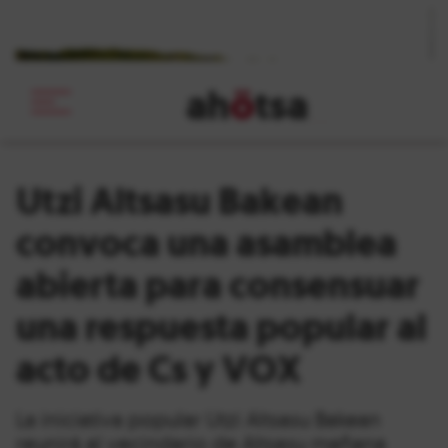
ah
ö
tsa
_
Utzi Altsasu Bakean
convoca una asamblea
abierta para consensuar
una respuesta popular al
acto de Cs y VOX
La iniciativa popular Utzi Altsasu Bakean
reunirá al vecindario de Altsasu mañana