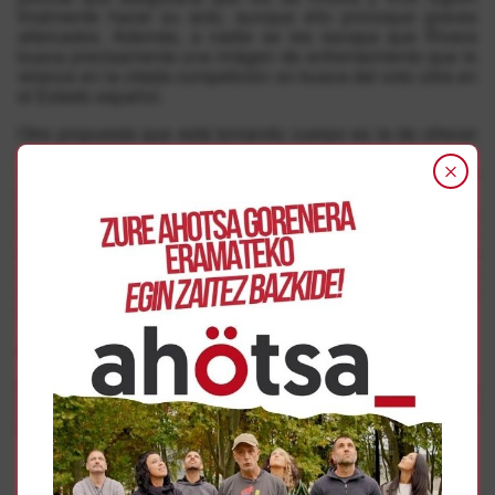
finalmente hacer su acto, aunque ello provoque graves
altercados. Además, a nadie se les escapa que Rivera
busca precisamente una imágen de enfrentamiento que le
relance en la citada competición en busca del voto ultra en
el Estado español.
Otra propuesta que está tomando cuerpo es la de ofrecer
una respuesta más amplia en la que el vecindario de
Altsasu y su movimiento popular organice una jornada
festiva para mostrar su rechazo a Cs y VOX. Sin embargo,
no se rechaza que pueda haber otro tipo de iniciativas
más imaginativas. Por ahora todo está en el aire. Lo único
que ha quedado claro por el momento es que mientras la
ultraderecha española utiliza Altsasu como reclamo
electoralista, su vecindario está harto de servir a los
intereses expurios de los nacionalistas españoles.
Acto de VOX en Iruñea el 2 de noviembre
Por otra parte, VOX ha anunciado que el próximo 2 de
noviembre acudirá a Iruñea a realizar un acto político en el
Bar Embajada de Donibane.