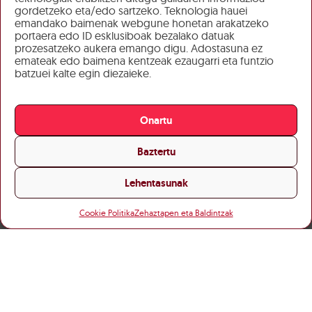
gordetzeko eta/edo sartzeko. Teknologia hauei
emandako baimenak webgune honetan arakatzeko
portaera edo ID esklusiboak bezalako datuak
prozesatzeko aukera emango digu. Adostasuna ez
emateak edo baimena kentzeak ezaugarri eta funtzio
batzuei kalte egin diezaieke.
Onartu
Baztertu
Lehentasunak
Cookie Politika
Zehaztapen eta Baldintzak