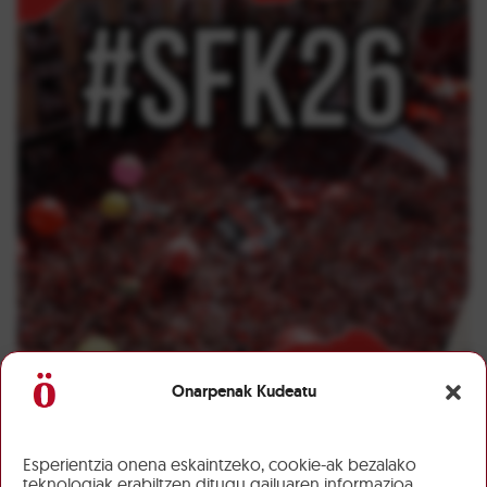
Onarpenak Kudeatu
Esperientzia onena eskaintzeko, cookie-ak bezalako
teknologiak erabiltzen ditugu gailuaren informazioa