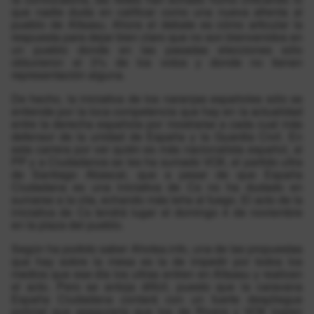
que nadie duda en calificar como una nueva afrenta al
pueblo de Altsasu. Ahora el debate es cómo articular la
respuesta para dejar bien claro que no son bienvenidos en
un pueblo donde en las pasadas elecciones sólo
obtuvieron el 3% de los votos y donde no tienen
representación alguna.
De hecho, la iniciativa de los naranjas españoles sólo se
entiende por la loca competencia que hay en la actualidad
entre la derecha española por mostrarse a cada cual más
defensor de la unidad de España y la Guardia Civil. En
esta carrera por ver quién es más nacionalista español, al
PP y a Ciudadanos se les ha sumado VOX, el partido ultra
de Santiago Abascal, que a pesar de que España
Ciudadana es una iniciativa de Cs no ha dudado en
sumarse a la cita, echando más leña al fuego. El acto de la
iniciativa de Cs tendrá lugar el domingo 4 de noviembre
en la plaza del pueblo.
Según ha podido saber Ahotsa.info, una de las propuestas
que hay sobre la mesa es la de impedir por todos los
medios que ese día los ultras entren en Altsasu y realicen
el acto. Pero se antoja difícil, puesto que la caravana
España Ciudadana contará con un fuerte despliegue
policial que aseguraría que los de Rivera y VOX logren