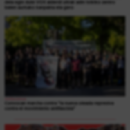
deia egin dute VOX alderdi ultrak adin txikiko zentro
baten aurkako kanpaina eta gero
1
Antifaxismoa
Convocan marcha contra “la nueva oleada represiva
contra el movimiento antifascista”