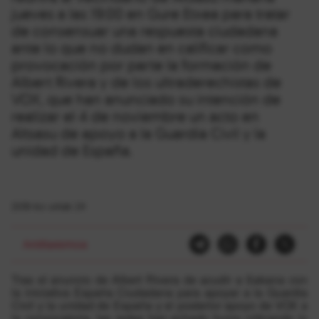
jueves a las 19:00 en Gure Etxea para tratar
de consensuar una respuesta ciudadana
ante lo que no dudan en calificar como
provocación por parte la formación de
Albert Rivera y de los ultraderechistas de
VOX, que han anunciado su intención de
realizar el 4 de noviembre un acto en
Altsasu de apoyo a la Guardia Civil y la
unidad de España.
2018-ko urriak 24
Antifaxismoa
Tras el anuncio de Albert Rivera de acudir a Sakana con
la iniciativa España Ciudadana para apoyar a la Guardia
Civil y la unidad de España y el posterior apoyo de VOX a
la convocatoria, las redes han echado humo criticando lo