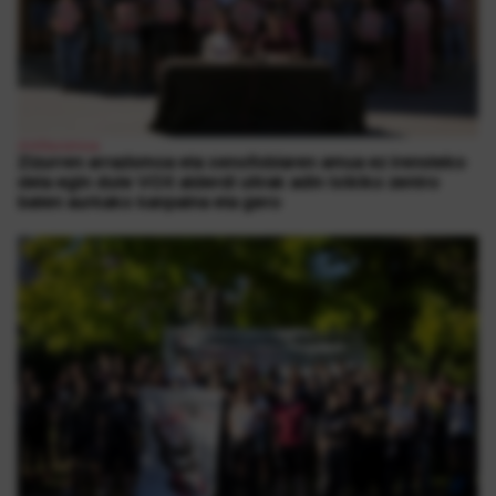
Antifaxismoa
Zizurren arrazismoa eta xenofobiaren amua ez irensteko
deia egin dute VOX alderdi ultrak adin txikiko zentro
baten aurkako kanpaina eta gero
1