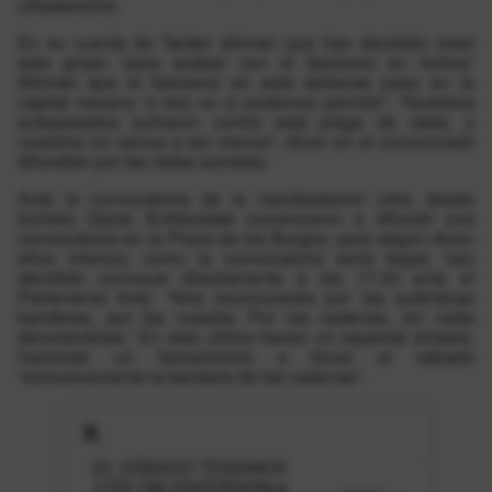
ultraderecha.
En su cuenta de Twitter afirman que han decidido crear
este grupo “para acabar con el fascismo en Iruñea”
Afirman que el fascismo se está abriendo paso en la
capital navarra “y eso no lo podemos permitir”. “Nuestros
antepasados lucharon contra esta plaga de ratas, y
nosotros no vamos a ser menos”, dicen en el comunicado
difundido por las redes sociales.
Ante la convocatoria de la manifestación ultra, desde
Iruñeko Gazte Antifaxistak comenzaron a difundir una
convocatoria en la Plaza de los Burgos, pero según dicen
ellos mismos, como la convocatoria sería ilegal, han
decidido convocar directamente a las 17.30 ante el
Parlamento foral. “Nos reconocereis por las auténticas
banderas, por las nuestra. Por las cadenas, sin nada
decorándolas.” En esto último hacen un especial énfasis,
haciendo un llamamiento a llevar el sábado
“exclusivamente la bandera de las cadenas”.
EL SÁBADO TENEMOS
CITA OBLIGATORIA!Nos