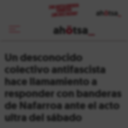
ah
ö
tsa
_
Un desconocido
colectivo antifascista
hace llamamiento a
responder con banderas
de Nafarroa ante el acto
ultra del sábado