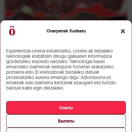
Onarpenak Kudeatu
Esperientzia onena eskaintzeko, cookie-ak bezalako
teknologiak erabiltzen ditugu gailuaren informazioa
gordetzeko eta/edo sartzeko. Teknologia hauei
emandako baimenak webgune honetan arakatzeko
portaera edo ID esklusiboak bezalako datuak
prozesatzeko aukera emango digu. Adostasuna ez
emateak edo baimena kentzeak ezaugarri eta funtzio
batzuei kalte egin diezaieke.
Onartu
Baztertu