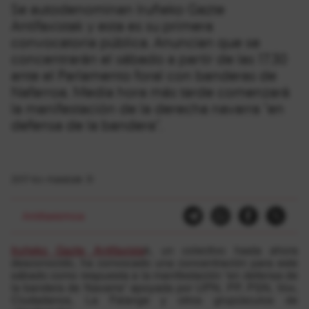
Se autodenominan Iruñeko Gazte
Antifaxistak y esta es su primera
convocatoria pública. Anuncian que se
concentrarán el sábado a partir de las 17.30
ante el Parlamento foral con banderas de
Nafarroa. Media hora más tarde comenzará
la manifestación de la derecha navarra "en
defensa de la bandera".
2017-ko maiatzak 31
Antifaxismoa
Iruñeko Gazte Antifaxista
k, un colectivo hasta ahora
desconocido, ha convocado una concentración para este
sábado como respuesta a la manifestación “en defensa de
la bandera de Navarra” apoyada por UPN, PP, PSN, Vox,
Ciudadanos, La Falange y otros grupúsculos de