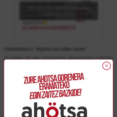
— IGAK
toca defender nuestras
(@_IGAK)
Click to accept marketing cookies and
cadenas, Nafarroa y su
30 de
bandera corren peligro, que
enable this content
mayo de
no te engañen!Os
2017
esperamos
pic.twitter.com/mbz9aMZeYE
Llamamiento a “dejarles las calles vacías”
Al margen de esta convocatoria, asociaciones y partidos
políticos junto a otros agentes sociales llevan semanas
analizando el acto ultra y la posibilidad de reaccionar ante
lo que consideran “una provocación” con una convocatoria
“injustificada” en defensa de la bandera navarra, puesto
que esta “no está en peligro”. Eso sí, desde el primer
momento se rechazó la posibilidad de realizar cualquier
tipo de acto que podría ser considerado como una
contramanifestación o que pudiera generar un
enfrentamiento ciudadano. Incluso asociaciones
como Altafalla, Defensa del patrimonio navarro, Euskaria,
Lizarra Bizirik, Nabarra Aurrera Elkartea, Nafarroko
Harriak, Nafarroa Bizirik, Orreaga Fundazioa y Xavier Mina