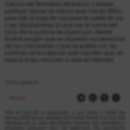
Cientos de familiares de presos y presas
políticas vascas se dieron ayer cita en Bilbo
para fijar la hoja de ruta para la vuelta de los
y las represaliadas a casa tras el cierre del
ciclo de la política de dispersión. Desde
Etxerat exigen que se respeten los derechos
de los y las presas y que se acabe con las
políticas de excepción que impiden que, en
base a la ley, retornen a casa en libertad.
2023-ko apirilak 24
Presoak
Tras el final de la dispersión, y con todos y todas las
presas políticas en cárceles de Euskal Herria o en las más
cercanas en el caso del Estado francés, sus familiares y
allegados quisieron ayer dar testimonio del sufrimiento