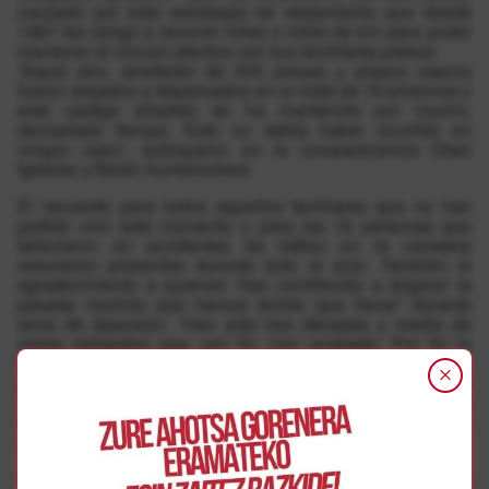
causado por esta estrategia de alejamiento que desde
1987 les obligó a recorrer miles y miles de km para poder
mantener el vínculo afectivo con sus familiares presos.
“Aquel año, alrededor de 500 presas y presos vascos
fueron alejados y dispersados en un total de 79 prisiones y
este castigo añadido se ha mantenido por mucho,
demasiado tiempo. Esto no debía haber ocurrido en
ningún caso”, subrayaron en la comparecencia Olatz
Iglesias y Belén Aurrekoetxea.
El recuerdo para todos aquellos familiares que no han
podido vivir este momento y para las 16 personas que
fallecieron en accidentes de tráfico en la carretera
estuvieron presentes durante todo el acto. También el
agradecimiento a quienes “han contribuido a aligerar la
pesada mochila que hemos tenido que llevar” durante
años de dipersión. “Han sido tres décadas y media de
viajes obligados que, por fin, han acabado. Por fin lo
hemos conseguido. El incansable trabajo, el compromiso
político y social, las movilizaciones, en definitiva, la
implicación de la sociedad para traer a las y los presos a
Euskal Herria ha dado sus frutos”, sentenciaron con
satisfacción.
Mirando al futuro, dejaron claro que el objetivo es “tenerlos