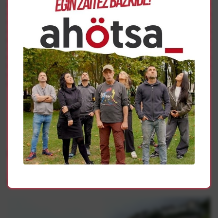
en casa”, y que este proceso “en consonancia con el
recorrido que prevé la ley” se debe asentar en el respeto a
sus derechos. “Nosotras y nosotros vamos a seguir
acompañándolas y seguiremos transmitiendo nuestras
peticiones a los cuatro vientos. Nos adentramos en este
nuevo tiempo en el que deben desaparecer
definitivamente las leyes de excepción, para que nuestros
familiares concluyan el camino de regreso a casa, lo que
servirá, sin duda, para avanzar en la construcción de la
convivencia en este país”.
Gehiago
Presoak
Sarek “sufrimenduaren amaiera” eskatu du hondartzetan