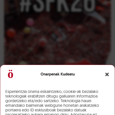
Onarpenak Kudeatu
Esperientzia onena eskaintzeko, cookie-ak bezalako
teknologiak erabiltzen ditugu gailuaren informazioa
gordetzeko eta/edo sartzeko. Teknologia hauei
emandako baimenak webgune honetan arakatzeko
portaera edo ID esklusiboak bezalako datuak
prozesatzeko aukera emango digu. Adostasuna ez