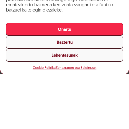
emateak edo baimena kentzeak ezaugarri eta funtzio
batzuei kalte egin diezaieke.
Onartu
Baztertu
Lehentasunak
Cookie Politika
Zehaztapen eta Baldintzak