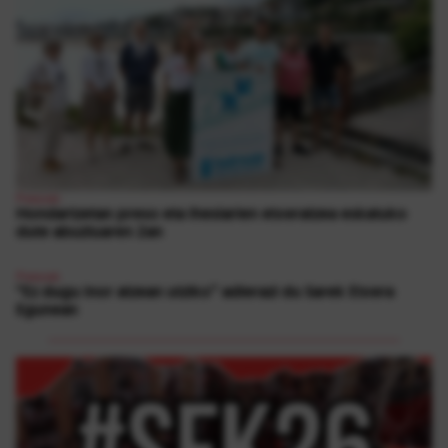
Presoak
Hondartzetan preso eta iheslarien etxeratzea eskatuko
dute abuztuaren 2an
Presoak
“Ez dugu inor atzean utziko” adierazi du Sarek Etxera
Egunean