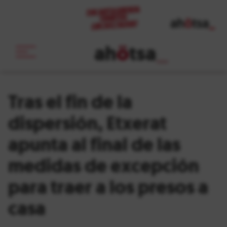
ah
ö
tsa
_
Tras el fin de la
dispersión, Etxerat
apunta al final de las
medidas de excepción
para traer a los presos a
casa