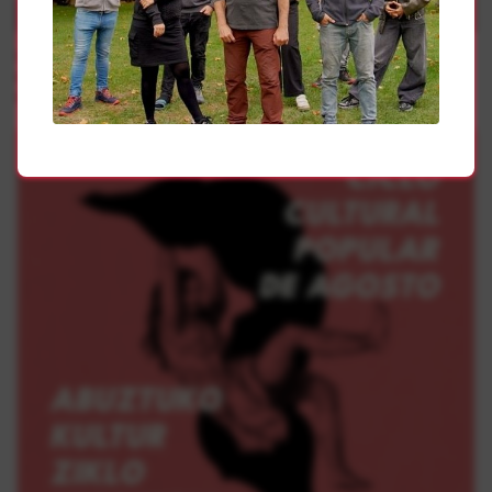
Borroka Sindikala
Navarrabiomed kalera atera da bere lana ezagutarazteko
eta Nafarroako Osasun Sistema Publikoaren ikerketa
ahalmena indartuko duen hitzarmen duin bat exijitzeko