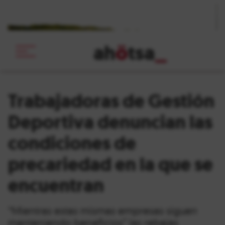
ah
ö
tsa
_
Trabajadoras de Gestión
Deportiva denuncian las
condiciones de
precariedad en la que se
encuentran
“Mientras estas mismas empresas siguen
manteniendo beneficios” las rebajas