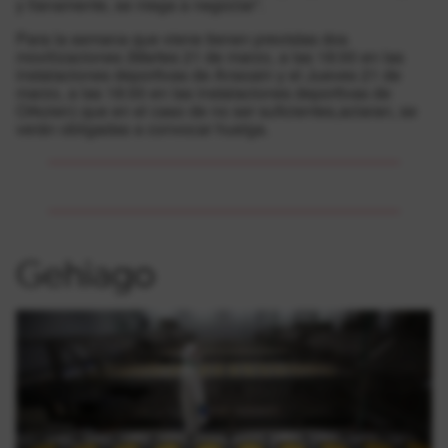
y llanamente, se niega a negociar”.
Para la semana que viene tienen previstas dos
movilizaciones (Martes 21 de marzo, a las 18:00 en las
instalaciones deportivas de Ansoain y el Jueves 21 de
marzo, a las 18:00 en las instalaciones deportivas de
Orkoien) que en el caso de no ser suficientes,aclaran, se
verán obligadas a convocar huelga.
Gehiago