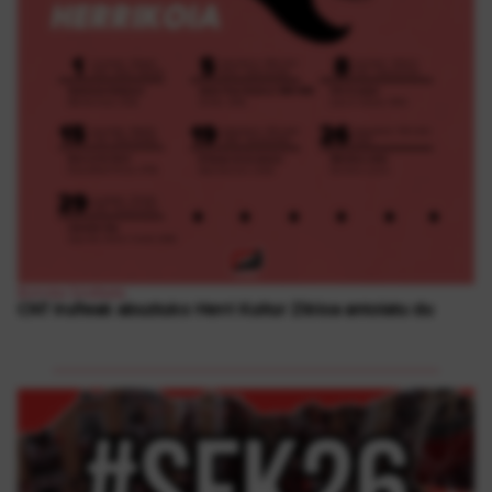
Borroka Sindikala
CNT Iruñeak abuztuko Herri Kultur Zikloa antolatu du