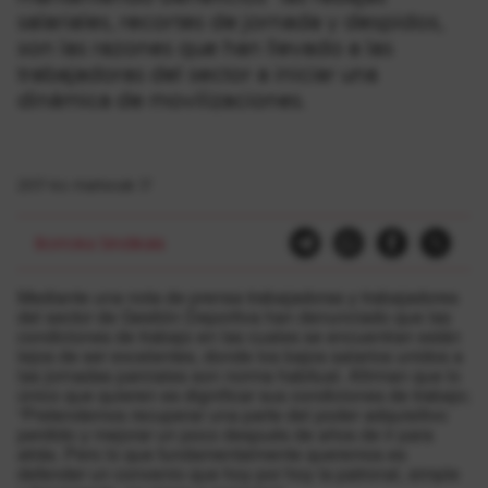
salariales, recortes de jornada y despidos,
son las razones que han llevado a las
trabajadoras del sector a iniciar una
dinámica de movilizaciones.
2017-ko martxoak 17
Borroka Sindikala
Mediante una nota de prensa trabajadoras y trabajadores
del sector de Gestión Deportiva han denunciado que las
condiciones de trabajo en las cuales se encuentran están
lejos de ser excelentes, donde los bajos salarios unidos a
las jornadas parciales son norma habitual. Afirman que lo
único que quieren es dignificar sus condiciones de trabajo;
“Pretendemos recuperar una parte del poder adquisitivo
perdido y mejorar un poco después de años de ir para
atrás. Pero lo que fundamentalmente queremos es
defender un convenio que hoy por hoy la patronal, simple