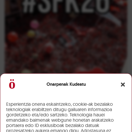
Onarpenak Kudeatu
Esperientzia onena eskaintzeko, cookie-ak bezalako
teknologiak erabiltzen ditugu gailuaren informazioa
gordetzeko eta/edo sartzeko. Teknologia hauei
emandako baimenak webgune honetan arakatzeko
portaera edo ID esklusiboak bezalako datuak
prozesatzeko aukera emango digu. Adostasuna ez