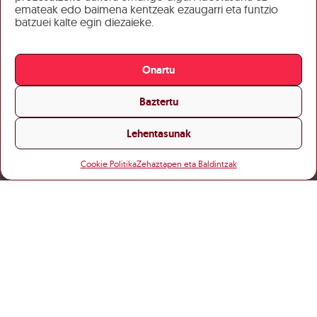
emateak edo baimena kentzeak ezaugarri eta funtzio
batzuei kalte egin diezaieke.
Onartu
Baztertu
Lehentasunak
Cookie Politika
Zehaztapen eta Baldintzak