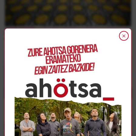
Borroka Sindikala
ELAk Elaborados Naturales-en lehen enpresa-hitzarmena
adostu du, 4 urtean soldaten % 26ko igoerak lortuz