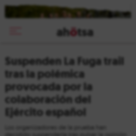
ah
ö
tsa
_
Suspenden La Fuga trail
tras la polémica
provocada por la
colaboración del
Ejército español
Los organizadores de la prueba han
decidido suspenderla tras pulsar la opinión