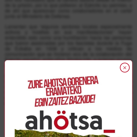
de la prisión, por lo que pidieron al Ejército su permiso, y
de ahí que aparezcan como colaboradores en el cartel
junto al Ministerio de Defensa.
Lamentan que “algunos sectores locales especialmente
activos y hostiles en sus manifestaciones” hayan
entendido esto como una humillación hacia las personas
que fueron asesinadas por los fascistas durante la Fuga
de Ezkaba en 1938 y critican a los medios de
comunicación que se hicieron eco de la colaboración del
Ejército español, entre ellos Ahotsa.info, a quienes acusan
de falta de ética y profesionalidad.
Los organizadores de la prueba afirman que la suspenden
para no entorpecer “la normalización, la paz y la
convivencia”, aunque se muestran “tristes” por la realidad
sociopolítica navarra y que esperan que su iniciativa haya
servido para “desbloquear algunas actitudes” para que en
el futuro sean posibles carreras de este tipo.