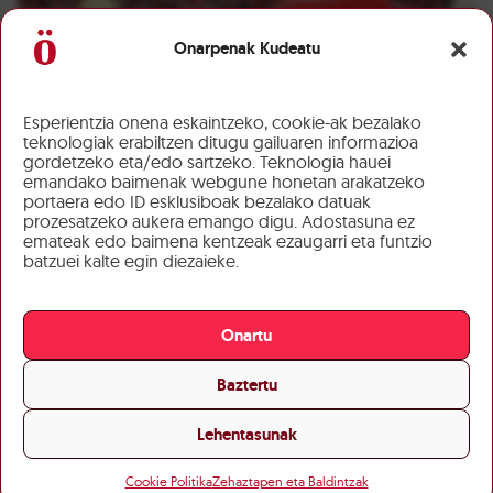
Onarpenak Kudeatu
Esperientzia onena eskaintzeko, cookie-ak bezalako
teknologiak erabiltzen ditugu gailuaren informazioa
gordetzeko eta/edo sartzeko. Teknologia hauei
emandako baimenak webgune honetan arakatzeko
portaera edo ID esklusiboak bezalako datuak
prozesatzeko aukera emango digu. Adostasuna ez
emateak edo baimena kentzeak ezaugarri eta funtzio
batzuei kalte egin diezaieke.
Onartu
Baztertu
Lehentasunak
Cookie Politika
Zehaztapen eta Baldintzak