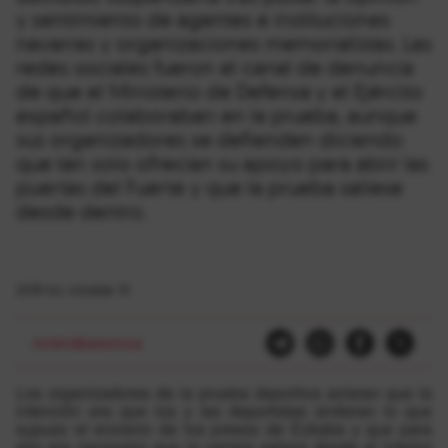
y sentimiento de agentes e instituciones
navarras y organizaciones memorialistas. Las
redes sociales fueron el canal de denuncia
de que el Ministerio de Defensa y el Ejército
español colaboraban en la prueba, aunque
sus organizadores se defienden diciendo
que tan solo ofrecían su apoyo para abrir las
puertas del Fuerte y que la prueba saliese
desde dentro.
2018-ko otsailak 19
Antimilitarismoa
Los organizadores de la prueba deportiva aclaran que la
intención era que los y las deportistas sintieran lo que
supuso el encierro de los presos de Ezkaba y que para
ello era necesario que la carrera saliera desde el interior