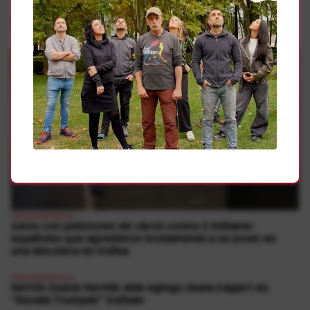
Gehiago
Antimilitarismoa
Juicio con peticiones de cárcel contra 3 militares
españoles que agredieron brutalmente a un joven en
una discoteca en Iruñea
Antimilitarismoa
NATOk Euskal Herritik alde egingo duela iragarri du
“Donald Trumpek” Iruñean