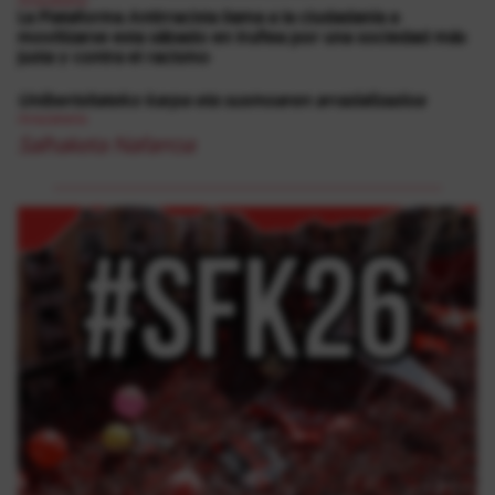
Arrazakeria
La Plataforma Antirracista llama a la ciudadanía a
movilizarse esta sábado en Iruñea por una sociedad más
justa y contra el racismo
Unibertsitateko karpa eta susmoaren arrazializazioa
Arrazakeria
Salhaketa Nafarroa