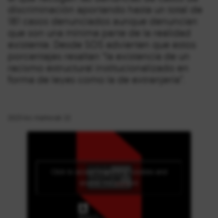
discriminación aportando hasta un total de
181 casos denunciados aunque denuncian
que son una mínima parte de la realidad
existente. Desde SOS advierten que estos
porcentajes resaltan “la existencia de un
racismo estructural institucionalizado en
forma de leyes como la de extranjería”.
2023-ko martxoak 22
Click to accept marketing cookies and
enable this content