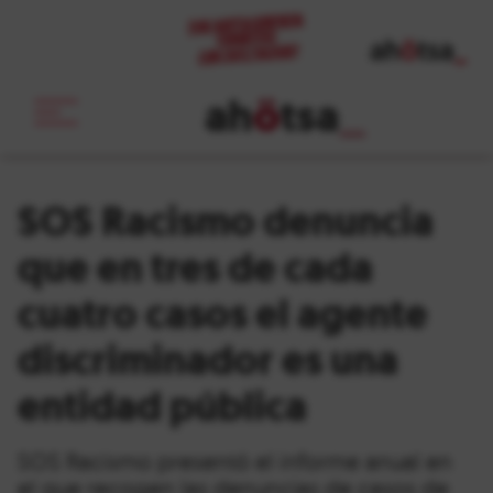
ah
ö
tsa
_
SOS Racismo denuncia
que en tres de cada
cuatro casos el agente
discriminador es una
entidad pública
SOS Racismo presentó el informe anual en
el que recogen las denuncias de casos de