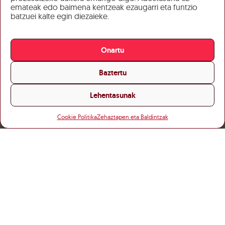
emateak edo baimena kentzeak ezaugarri eta funtzio
batzuei kalte egin diezaieke.
Onartu
Baztertu
Lehentasunak
Cookie Politika
Zehaztapen eta Baldintzak