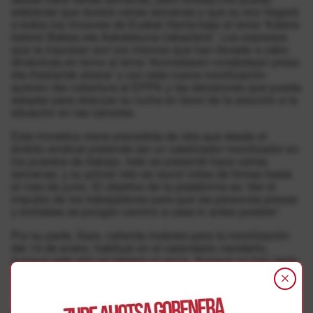
adelantar que durará varias semanas y que su eco llegará
a todos los rincones de Euskal Herria bajo el lema “Kalera
kalera! Bakea eta Askatasuna irabaztera”. Los expresos
que la impulsan son los mismos que han llevado a cabo
dinámicas en torno al lema “Amnistiaren norabidean preso
eta iheslariak etxera” y con esta nueva movilización
quieren dar cobertura al EPPK y las decisiones que pueda
adoptar para relanzar su lucha en favor de la solución a la
situación en las cárceles.
Esta iniciativa viene precedida de otra que desde el
ámbito sindical pretende ser un catalizador movilizador en
los puestos de trabajo. Ireki se presentó hace varias
semanas, y su primer reto es reunir miles de firmas hasta
el mes de junio. El objetivo de la plataforma es “dar el
impulso de los trabajadores para que las personas presas
y exiliadas se pongan camino a casa lo antes posible”.
Por su parte, Sare, calienta motores para la movilización
del 14 de enero, habitual en el calendario navideño,
aunque este año se retrasa un poco. Aunque no han dado
más detalles sobre cómo se caracterizará la
manifestación, han hecho un llamamiento a hacer de esta
“algo excepcional, que marque el devenir de nuestra
historia reciente hacia un futuro en paz y convivencia que