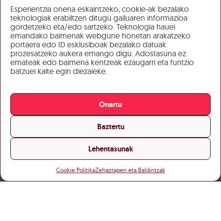
Esperientzia onena eskaintzeko, cookie-ak bezalako
teknologiak erabiltzen ditugu gailuaren informazioa
gordetzeko eta/edo sartzeko. Teknologia hauei
emandako baimenak webgune honetan arakatzeko
portaera edo ID esklusiboak bezalako datuak
prozesatzeko aukera emango digu. Adostasuna ez
emateak edo baimena kentzeak ezaugarri eta funtzio
batzuei kalte egin diezaieke.
Onartu
Baztertu
Lehentasunak
Cookie Politika
Zehaztapen eta Baldintzak