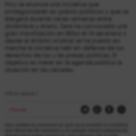
Hoy se anuncia una iniciativa que
protagonizarán ex presos políticos y que se
alargará durante varias semanas entre
diciembre y enero. Sare ha convocado una
gran movilización en Bilbo el 14 de enero y
desde el ámbito sindical se ha puesto en
marcha la iniciativa Ireki en defensa de los
derechos de los y las presas políticas. El
objetivo es meter en la agenda política la
situación en las cárceles.
2016-ko azaroak 7
Presoak
Hoy martes se conocerá en qué va a consistir la iniciativa
que decenas de expresos y ex presas vienen preparando
desde hace varias semanas, pero Ahotsa.info puede