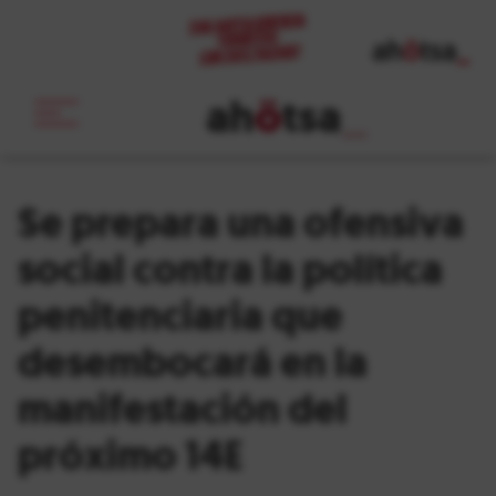
ah
ö
tsa
_
Se prepara una ofensiva
social contra la política
penitenciaria que
desembocará en la
manifestación del
próximo 14E