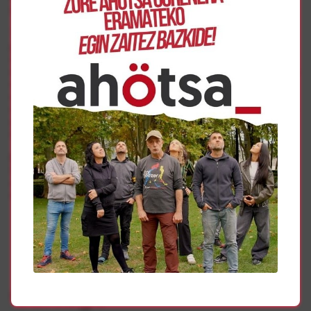
tanto ansiamos la mayoría de la sociedad vasca”.
Todas estas iniciativas pretenden colocar en la agenda
política la resolución de la situación de las cárceles en
clave de vuelta a casa de los y las represaliadas políticas
en un momento en el que el gobierno español y francés se
muestran totalmente contrarios a dar pasos en este
camino. Es por ello que todas estas iniciativas tienen
como principal destinatario la propia sociedad vasca, para
que sea esta la que protagonice y encabece la lucha por
la vuelta a casa de presos y exiliados.
El 26 de noviembre, por la amnistía en Bilbo
Desde Amnistía eta Askatasuna, por otro lado, han
convocado una manifestación por la amnistía que
recorrerá las calles de Bilbo el próximo 26 de noviembre.
Gehiago