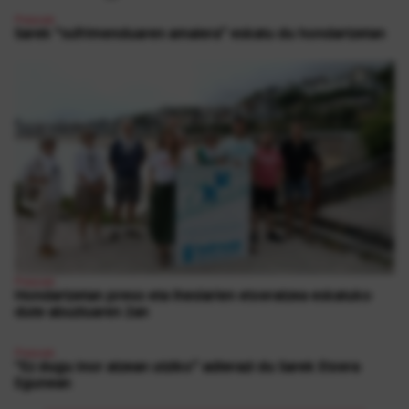
Presoak
Sarek “sufrimenduaren amaiera” eskatu du hondartzetan
Presoak
Hondartzetan preso eta iheslarien etxeratzea eskatuko
dute abuztuaren 2an
Presoak
“Ez dugu inor atzean utziko” adierazi du Sarek Etxera
Egunean