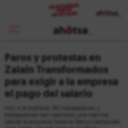
ah
ö
tsa
_
Paros y protestas en
Zalain Transformados
para exigir a la empresa
el pago del salario
Hoy a la mañana, 150 trabajadores y
trabajadoras han realizado una marcha
desde la empresa hasta el Banco Santander