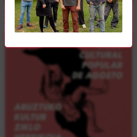
Borroka Sindikala
Navarrabiomed kalera atera da bere lana ezagutarazteko
eta Nafarroako Osasun Sistema Publikoaren ikerketa
ahalmena indartuko duen hitzarmen duin bat exijitzeko