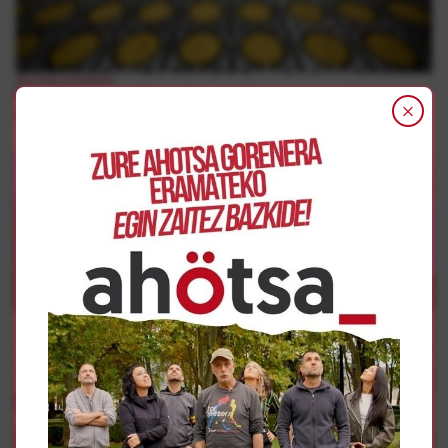
Borroka Sindikala
ELAk Elaborados Naturales-en lehen enpresa-hitzarmena
adostu du, 4 urtean soldaten % 26ko igoerak lortuz