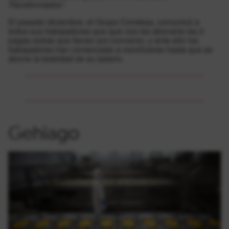
Transformados”
.
El pasado diciembre, el Grupo Condesa, comunicó a
todos sus trabajadores que que nos les abonaría las 2
pagas extras que tienen por convenio, y ante ello los
trabajadores han comenzado a movilizarse hasta que se
abone la totalidad de su salario.
Gehiago