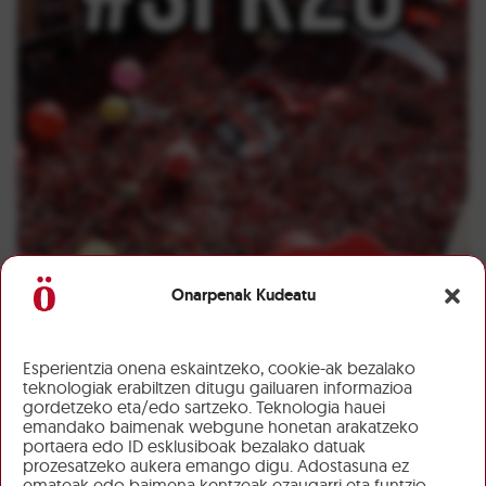
Onarpenak Kudeatu
Esperientzia onena eskaintzeko, cookie-ak bezalako
teknologiak erabiltzen ditugu gailuaren informazioa
gordetzeko eta/edo sartzeko. Teknologia hauei
emandako baimenak webgune honetan arakatzeko
portaera edo ID esklusiboak bezalako datuak
prozesatzeko aukera emango digu. Adostasuna ez
emateak edo baimena kentzeak ezaugarri eta funtzio