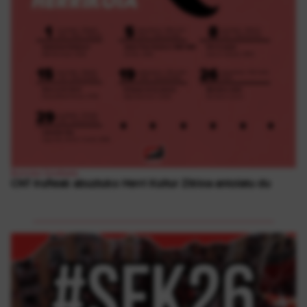
Borroka Sindikala
CNT Iruñeak abuztuko Herri Kultur Zikloa antolatu du