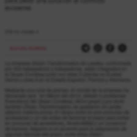
para pedir una solución al conflicto
existente.
2016-ko otsailak 4
Borroka Sindikala
La empresa Zelain Transformados de Lesaka, conformada
por 350 trabajadores y trabajadoras, están integrados en
el Grupo Condesa junto con otras 3 plantas en Euskal
Herria y otras 5 en el Estado Español, Francia y Alemania.
Mediante una nota de prensa, el comité de la empresa ha
declarado que
“en Marzo del 2014, debido a problemas
financieros del Grupo Condesa, dicho grupo y por tanto
también Zelain Transformados, se quedaron sin poder
adquirir materia prima. El Grupo entró en pre-concurso de
acreedores y un día antes de terminar el plazo para entrar
en concurso de acreedores, ArcelorMittal y un consorcio
de bancos, llegaron a un acuerdo para la adquisición de
algunas fabricas del grupo, entre ellas Zalain